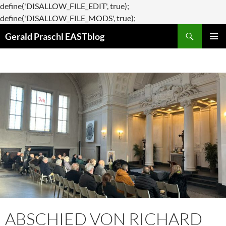
define('DISALLOW_FILE_EDIT', true);
Zum
define('DISALLOW_FILE_MODS', true);
Suchen
Inhalt
Gerald Praschl EASTblog
springen
PRIMÄR
MENÜ
ABSCHIED VON RICHARD