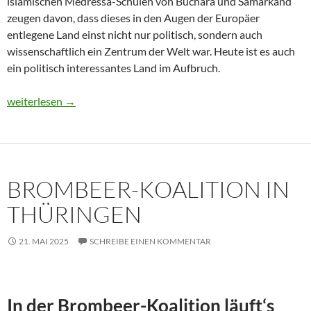
islamischen Medressa-Schulen von Buchara und Samarkand
zeugen davon, dass dieses in den Augen der Europäer
entlegene Land einst nicht nur politisch, sondern auch
wissenschaftlich ein Zentrum der Welt war. Heute ist es auch
ein politisch interessantes Land im Aufbruch.
Usbekistan 2025: Unterwegs in einem Land im Aufbruch
weiterlesen
→
BROMBEER-KOALITION IN
THÜRINGEN
21. MAI 2025
SCHREIBE EINEN KOMMENTAR
In der Brombeer-Koalition läuft‘s