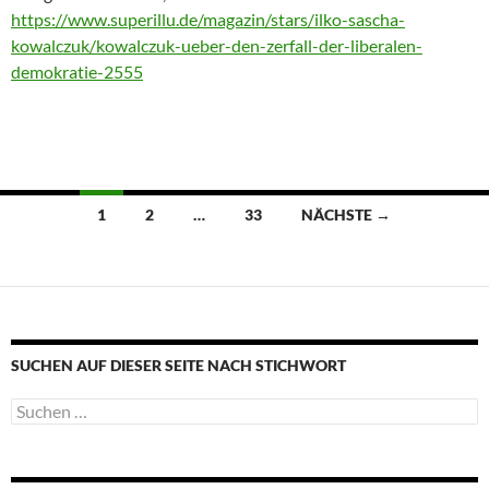
https://www.superillu.de/magazin/stars/ilko-sascha-
kowalczuk/kowalczuk-ueber-den-zerfall-der-liberalen-
demokratie-2555
Beitragsnavigation
1
2
…
33
NÄCHSTE →
SUCHEN AUF DIESER SEITE NACH STICHWORT
Suche
nach: