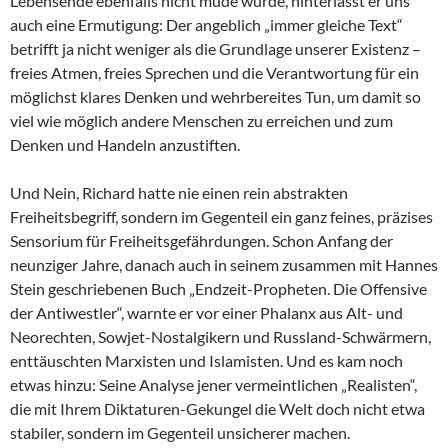
Lebensende ebenfalls nicht müde wurde, hinterlässt er uns
auch eine Ermutigung: Der angeblich „immer gleiche Text“
betrifft ja nicht weniger als die Grundlage unserer Existenz –
freies Atmen, freies Sprechen und die Verantwortung für ein
möglichst klares Denken und wehrbereites Tun, um damit so
viel wie möglich andere Menschen zu erreichen und zum
Denken und Handeln anzustiften.
Und Nein, Richard hatte nie einen rein abstrakten
Freiheitsbegriff, sondern im Gegenteil ein ganz feines, präzises
Sensorium für Freiheitsgefährdungen. Schon Anfang der
neunziger Jahre, danach auch in seinem zusammen mit Hannes
Stein geschriebenen Buch „Endzeit-Propheten. Die Offensive
der Antiwestler“, warnte er vor einer Phalanx aus Alt- und
Neorechten, Sowjet-Nostalgikern und Russland-Schwärmern,
enttäuschten Marxisten und Islamisten. Und es kam noch
etwas hinzu: Seine Analyse jener vermeintlichen „Realisten“,
die mit Ihrem Diktaturen-Gekungel die Welt doch nicht etwa
stabiler, sondern im Gegenteil unsicherer machen.