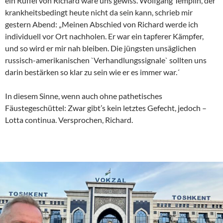
ein Rüffel von Richard wäre uns gewiss. Wolfgang Templin, der
krankheitsbedingt heute nicht da sein kann, schrieb mir
gestern Abend: „Meinen Abschied von Richard werde ich
individuell vor Ort nachholen. Er war ein tapferer Kämpfer,
und so wird er mir nah bleiben. Die jüngsten unsäglichen
russisch-amerikanischen `Verhandlungssignale` sollten uns
darin bestärken so klar zu sein wie er es immer war.´
In diesem Sinne, wenn auch ohne pathetisches
Fäustegeschüttel: Zwar gibt’s kein letztes Gefecht, jedoch –
Lotta continua. Versprochen, Richard.