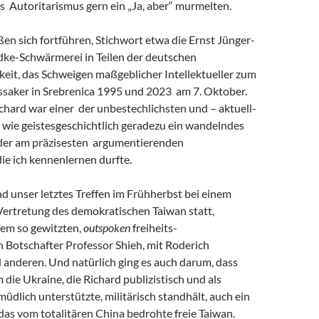
s Autoritarismus gern ein „Ja, aber“ murmelten.
eßen sich fortführen, Stichwort etwa die Ernst Jünger-
ke-Schwärmerei in Teilen der deutschen
keit, das Schweigen maßgeblicher Intellektueller zum
saker in Srebrenica 1995 und 2023 am 7. Oktober.
chard war einer der unbestechlichsten und – aktuell-
 wie geistesgeschichtlich geradezu ein wandelndes
 der am präzisesten argumentierenden
 die ich kennenlernen durfte.
and unser letztes Treffen im Frühherbst bei einem
Vertretung des demokratischen Taiwan statt,
em so gewitzten,
outspoken
freiheits-
 Botschafter Professor Shieh, mit Roderich
 anderen. Und natürlich ging es auch darum, dass
m die Ukraine, die Richard publizistisch und als
müdlich unterstützte, militärisch standhält, auch ein
r das vom totalitären China bedrohte freie Taiwan.