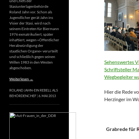
und Chefs der
Stasiunterlagenbehörde
Roland Jahn vor. Schon als
Jugendlicher gerät Jahn ins
Visier der Stasi, wird nach
seinem Eintreten für Biermann
1976 exmatrikuliert, später
inhaftiert, wegen »Öffentlicher
Herabwürdigung der
staatlichen Organe« verurteilt
und schließlich gegen seinen
Sehenswertes Vi
Willen 1983 in den Westen
abgeschoben.
Schriftsteller M
Wegbegleiter wa
Weiterlesen
→
ROLAND JAHN-EIN REBELL ALS
Hier die Rede vo
BEHÖRDENCHEF
6. MAI 2013
Herzinger im Wo
Grabrede für Ri