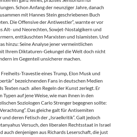
dungen. Schon Anfang der neunziger Jahre, danach
zusammen mit Hannes Stein geschriebenen Buch
en. Die Offensive der Antiwestler“, warnte er vor
us Alt- und Neorechten, Sowjet-Nostalgikern und
mern, enttäuschten Marxisten und Islamisten. Und
as hinzu: Seine Analyse jener vermeintlichen
 mit Ihrem Diktaturen-Gekungel die Welt doch nicht
ondern im Gegenteil unsicherer machen.
e Freiheits-Travestie eines Trump, Elon Musk und
libertär“ bezeichnenden Fans in deutschen Medien
s Texten nach allen Regeln der Kunst zerlegt. Er
n Typen auf jene Weise, wie man ihnen in den
lischen Soziologen Carlo Strenger begegnen sollte:
r Verachtung“. Das gleiche galt für Antisemiten
 und deren Fetisch der „Israelkritik“. Galt jedoch
anyahus Versuch, den liberalen Rechtsstaat in Israel
nd auch denjenigen aus Richards Leserschaft, die just