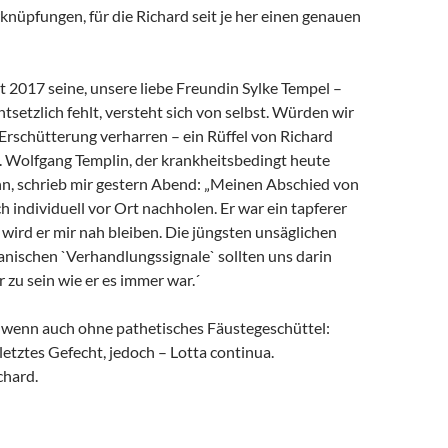
rknüpfungen, für die Richard seit je her einen genauen
it 2017 seine, unsere liebe Freundin Sylke Tempel –
ntsetzlich fehlt, versteht sich von selbst. Würden wir
 Erschütterung verharren – ein Rüffel von Richard
. Wolfgang Templin, der krankheitsbedingt heute
ann, schrieb mir gestern Abend: „Meinen Abschied von
h individuell vor Ort nachholen. Er war ein tapferer
wird er mir nah bleiben. Die jüngsten unsäglichen
anischen `Verhandlungssignale` sollten uns darin
r zu sein wie er es immer war.´
, wenn auch ohne pathetisches Fäustegeschüttel:
 letztes Gefecht, jedoch – Lotta continua.
chard.