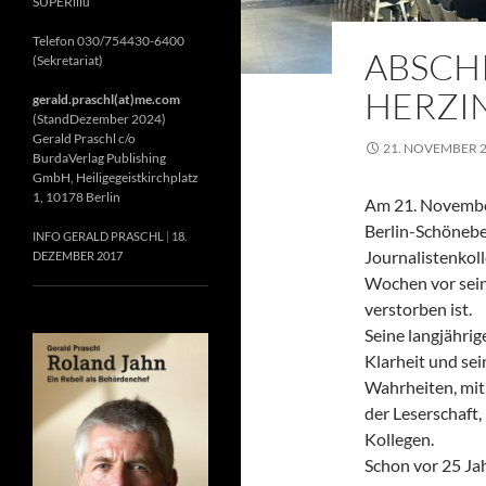
SUPERillu
Telefon 030/754430-6400
ABSCH
(Sekretariat)
HERZIN
gerald.praschl(at)me.com
(StandDezember 2024)
Gerald Praschl c/o
21. NOVEMBER 
BurdaVerlag Publishing
GmbH, Heiligegeistkirchplatz
1, 10178 Berlin
Am 21. November
Berlin-Schönebe
INFO GERALD PRASCHL
18.
Journalistenkol
DEZEMBER 2017
Wochen vor sein
verstorben ist.
Seine langjährig
Klarheit und se
Wahrheiten, mit 
der Leserschaft
Kollegen.
Schon vor 25 Jah