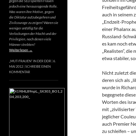
gegen die SED spielten Frauen
jedoch eine herausragende Rolle.
Freiheitsgefähr
Was waren ihre Motive, gegen
auch in seinem 
die Diktatur aufzubegehren und
„Endzeit-Prophet
Zivilcourage zu zeigen? Waren sie
weniger anfällig für die
einer Phalanx a
Verlockungen der Macht und der
Russland-Schwär
Privilegien, nach denen viele
es kam noch etw
Männer strebten?
Weiterlesen
→
„Realisten“, die
etwa stabiler, s
„MUT-FRAUEN“ IN DER DDR
6.
MAI 2012
SCHREIBE EINEN
Nicht zuletzt di
KOMMENTAR
deren sich als „
wurde in Richard
begegnete diese
Worten des israe
mit „zivilisierte
jeglicher Couleur
auch Premier Net
zu schleifen – u