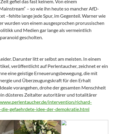
Zeit gefiel das fast keinem. Von einem
 Mainstream“ – so wie ihn heute so mancher AfD-
t –fehlte lange jede Spur, im Gegenteil. Warner wie
er wurden von einem ausgesprochen prorussischen
litikk und Medien gar lange als vermeintlich
paranoid gescholten.
Leider. Darunter litt er selbst am meisten. In einem
tikel, veröffentlicht auf Perlentaucher, zeichnet er ein
Ohne eine geistige Erneuerungsbewegung, die mit
nergie und Überzeugungskraft für den Erhalt
Ideale vorangehen, drohe der gesamten Menschheit
ein düsteres Zeitalter autoritärer und totalitärer
/www.perlentaucher.de/intervention/richard-
-die-gefaehrdete-idee-der-demokratie.html