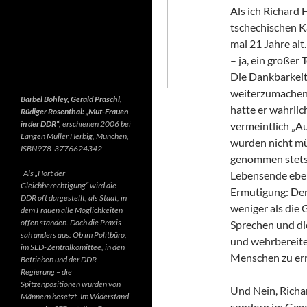
Als ich Richard 
tschechischen K
mal 21 Jahre alt.
– ja, ein großer
Die Dankbarkeit 
weiterzumachen.
Bärbel Bohley, Gerald Praschl,
hatte er wahrlic
Rüdiger Rosenthal: „Mut-Frauen
in der DDR“,
erschienen 2006 bei
vermeintlich „Au
Langen Müller Herbig, München,
wurden nicht mü
ISBN978-3776624342
genommen stets d
Als „Hort der
Lebensende ebenf
Gleichberechtigung“ wird die
Ermutigung: Der 
DDR oft dargestellt, als Staat, in
weniger als die 
dem Frauen alle Möglichkeiten
offen standen. Doch die Praxis
Sprechen und di
sah anders aus: Ob im Politbüro,
und wehrbereite
im SED-Zentralkomittee, in den
Menschen zu err
Betrieben und der DDR-
Regierung – die
Spitzenpositionen wurden von
Und Nein, Richar
Männern besetzt. Im Widerstand
sondern im Gegen