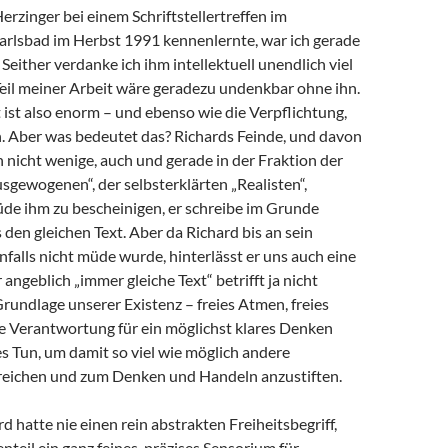
Herzinger bei einem Schriftstellertreffen im
arlsbad im Herbst 1991 kennenlernte, war ich gerade
 Seither verdanke ich ihm intellektuell unendlich viel
 Teil meiner Arbeit wäre geradezu undenkbar ohne ihn.
ist also enorm – und ebenso wie die Verpflichtung,
 Aber was bedeutet das? Richards Feinde, und davon
h nicht wenige, auch und gerade in der Fraktion der
sgewogenen“, der selbsterklärten „Realisten“,
de ihm zu bescheinigen, er schreibe im Grunde
en gleichen Text. Aber da Richard bis an sein
alls nicht müde wurde, hinterlässt er uns auch eine
angeblich „immer gleiche Text“ betrifft ja nicht
Grundlage unserer Existenz – freies Atmen, freies
e Verantwortung für ein möglichst klares Denken
s Tun, um damit so viel wie möglich andere
eichen und zum Denken und Handeln anzustiften.
d hatte nie einen rein abstrakten Freiheitsbegriff,
teil ein ganz feines, präzises Sensorium für