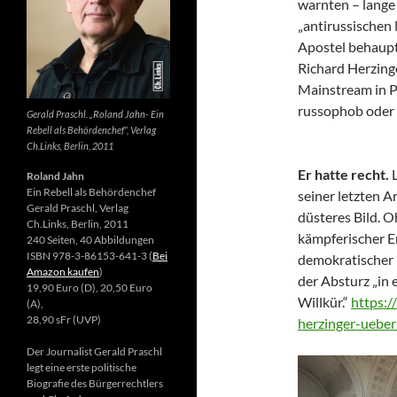
warnten – lange 
„antirussischen
Apostel behaupte
Richard Herzing
Mainstream in Po
russophob oder 
Gerald Praschl. „Roland Jahn- Ein
Rebell als Behördenchef“, Verlag
Ch.Links, Berlin, 2011
Er hatte recht.
Roland Jahn
Ein Rebell als Behördenchef
seiner letzten Ar
Gerald Praschl, Verlag
düsteres Bild. 
Ch.Links, Berlin, 2011
kämpferischer E
240 Seiten, 40 Abbildungen
ISBN 978-3-86153-641-3 (
Bei
demokratischer 
Amazon kaufen
)
der Absturz „in 
19,90 Euro (D), 20,50 Euro
Willkür.“
https:/
(A),
28,90 sFr (UVP)
herzinger-ueber
Der Journalist Gerald Praschl
legt eine erste politische
Biografie des Bürgerrechtlers