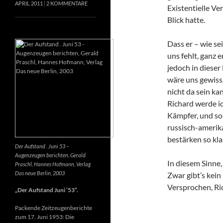
APRIL 2011
2 KOMMENTARE
Existentielle Ve
Blick hatte.
Dass er – wie se
uns fehlt, ganz e
jedoch in dieser
wäre uns gewiss
nicht da sein k
Richard werde ic
Kämpfer, und so 
russisch-amerik
bestärken so kla
Der Aufstand . Juni 53 –
Augenzeugen berichten, Gerald
In diesem Sinne
Praschl, Hannes Hofmann, Verlag
Das neue Berlin, 2003
Zwar gibt’s kein
Versprochen, Ri
„Der Aufstand Juni ’53“.
Packende Zeitzeugenberichte
zum 17. Juni 1953: Die