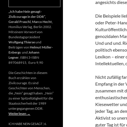
angesichts diese
„Ich habe Nein gesagt-
Die Beispiele li
Zivilcourage in der DDR“,
Gerald Praschl, Marco Hecht,
oder Peter-Hand
Homilius-Verlag, Berlin 2002.
Kulturöffentlich
Mit einem Vorwort von
genozidalen Mas
Bundestagspräsident
Wolfgang Thierse
und
Und und und. Ri
Beiträgen von
Helmut Müller-
politisch ebenso
Enbergs
und
Johann
Lexikon – einer
Legner
, ISBN 3-ISBN
897068915, Euro 9,90
Intellektuellen,
Die Geschichten in diesem
Nicht zufällig f
Buch erzählen von
Zivilcourage. Es sind
Empfang in der 
Geschichten von Menschen,
zusammen mit d
die „Nein“ gesagt haben. „Nein“
enthusiastischen
zu einer Spitzeltätigkeit für die
Staatssicherheit der 1989
Kiesewetter und
untergegangenen DDR.
jeder Tag, an de
Weiterlesen
→
Aktivist so uner
guter Tag ist fü
ICH HABE NEIN GESAGT
6.