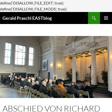
define('DISALLOW_FILE_EDIT', true);
Zum
define('DISALLOW_FILE_MODS', true);
Suchen
Inhalt
Gerald Praschl EASTblog
springen
PRIMÄR
MENÜ
ABSCHIED VON RICHARD