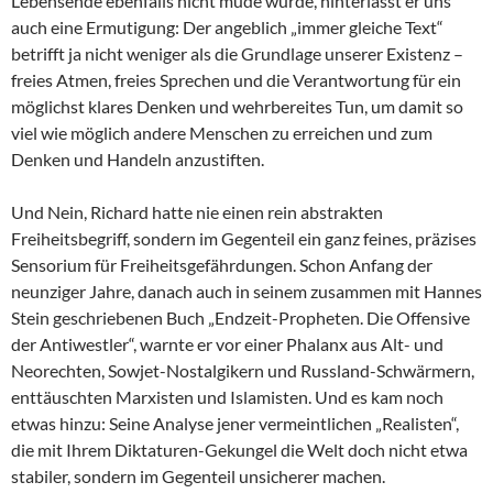
Lebensende ebenfalls nicht müde wurde, hinterlässt er uns
auch eine Ermutigung: Der angeblich „immer gleiche Text“
betrifft ja nicht weniger als die Grundlage unserer Existenz –
freies Atmen, freies Sprechen und die Verantwortung für ein
möglichst klares Denken und wehrbereites Tun, um damit so
viel wie möglich andere Menschen zu erreichen und zum
Denken und Handeln anzustiften.
Und Nein, Richard hatte nie einen rein abstrakten
Freiheitsbegriff, sondern im Gegenteil ein ganz feines, präzises
Sensorium für Freiheitsgefährdungen. Schon Anfang der
neunziger Jahre, danach auch in seinem zusammen mit Hannes
Stein geschriebenen Buch „Endzeit-Propheten. Die Offensive
der Antiwestler“, warnte er vor einer Phalanx aus Alt- und
Neorechten, Sowjet-Nostalgikern und Russland-Schwärmern,
enttäuschten Marxisten und Islamisten. Und es kam noch
etwas hinzu: Seine Analyse jener vermeintlichen „Realisten“,
die mit Ihrem Diktaturen-Gekungel die Welt doch nicht etwa
stabiler, sondern im Gegenteil unsicherer machen.