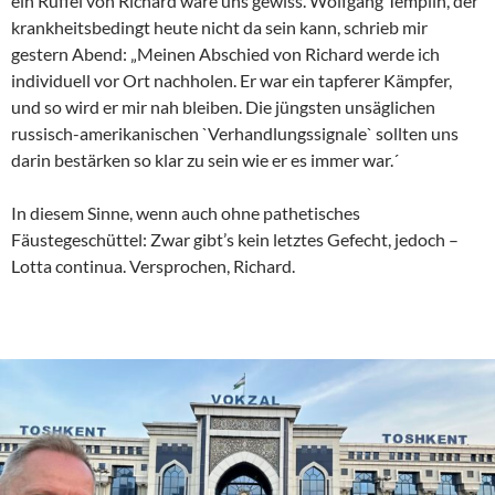
ein Rüffel von Richard wäre uns gewiss. Wolfgang Templin, der
krankheitsbedingt heute nicht da sein kann, schrieb mir
gestern Abend: „Meinen Abschied von Richard werde ich
individuell vor Ort nachholen. Er war ein tapferer Kämpfer,
und so wird er mir nah bleiben. Die jüngsten unsäglichen
russisch-amerikanischen `Verhandlungssignale` sollten uns
darin bestärken so klar zu sein wie er es immer war.´
In diesem Sinne, wenn auch ohne pathetisches
Fäustegeschüttel: Zwar gibt’s kein letztes Gefecht, jedoch –
Lotta continua. Versprochen, Richard.