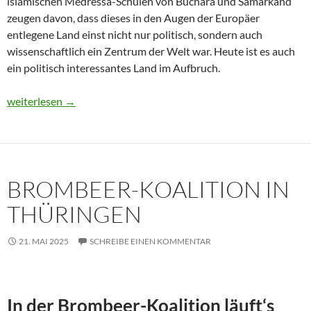
islamischen Medressa-Schulen von Buchara und Samarkand
zeugen davon, dass dieses in den Augen der Europäer
entlegene Land einst nicht nur politisch, sondern auch
wissenschaftlich ein Zentrum der Welt war. Heute ist es auch
ein politisch interessantes Land im Aufbruch.
Usbekistan 2025: Unterwegs in einem Land im Aufbruch
weiterlesen
→
BROMBEER-KOALITION IN
THÜRINGEN
21. MAI 2025
SCHREIBE EINEN KOMMENTAR
In der Brombeer-Koalition läuft‘s