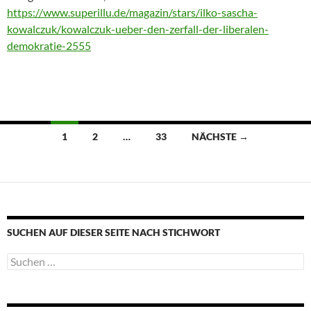
https://www.superillu.de/magazin/stars/ilko-sascha-
kowalczuk/kowalczuk-ueber-den-zerfall-der-liberalen-
demokratie-2555
Beitragsnavigation
1
2
…
33
NÄCHSTE →
SUCHEN AUF DIESER SEITE NACH STICHWORT
Suche
nach: