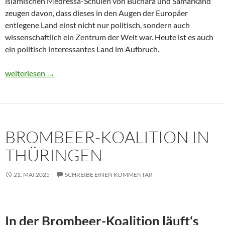
islamischen Medressa-Schulen von Buchara und Samarkand
zeugen davon, dass dieses in den Augen der Europäer
entlegene Land einst nicht nur politisch, sondern auch
wissenschaftlich ein Zentrum der Welt war. Heute ist es auch
ein politisch interessantes Land im Aufbruch.
Usbekistan 2025: Unterwegs in einem Land im Aufbruch
weiterlesen
→
BROMBEER-KOALITION IN
THÜRINGEN
21. MAI 2025
SCHREIBE EINEN KOMMENTAR
In der Brombeer-Koalition läuft‘s