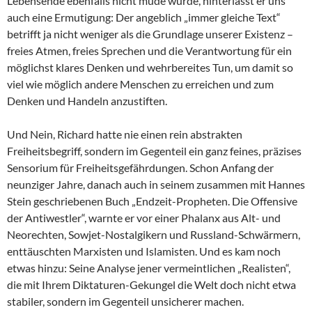
Lebensende ebenfalls nicht müde wurde, hinterlässt er uns
auch eine Ermutigung: Der angeblich „immer gleiche Text“
betrifft ja nicht weniger als die Grundlage unserer Existenz –
freies Atmen, freies Sprechen und die Verantwortung für ein
möglichst klares Denken und wehrbereites Tun, um damit so
viel wie möglich andere Menschen zu erreichen und zum
Denken und Handeln anzustiften.
Und Nein, Richard hatte nie einen rein abstrakten
Freiheitsbegriff, sondern im Gegenteil ein ganz feines, präzises
Sensorium für Freiheitsgefährdungen. Schon Anfang der
neunziger Jahre, danach auch in seinem zusammen mit Hannes
Stein geschriebenen Buch „Endzeit-Propheten. Die Offensive
der Antiwestler“, warnte er vor einer Phalanx aus Alt- und
Neorechten, Sowjet-Nostalgikern und Russland-Schwärmern,
enttäuschten Marxisten und Islamisten. Und es kam noch
etwas hinzu: Seine Analyse jener vermeintlichen „Realisten“,
die mit Ihrem Diktaturen-Gekungel die Welt doch nicht etwa
stabiler, sondern im Gegenteil unsicherer machen.