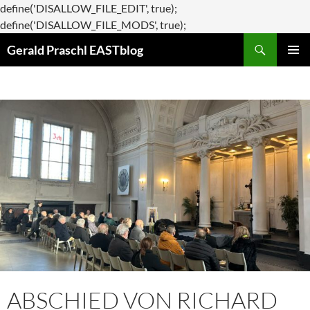
define('DISALLOW_FILE_EDIT', true);
Zum
define('DISALLOW_FILE_MODS', true);
Suchen
Inhalt
Gerald Praschl EASTblog
springen
PRIMÄR
MENÜ
ABSCHIED VON RICHARD