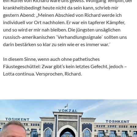
ein Rüffel von Richard wäre uns gewiss. Wolfgang Templin, der
krankheitsbedingt heute nicht da sein kann, schrieb mir
gestern Abend: „Meinen Abschied von Richard werde ich
individuell vor Ort nachholen. Er war ein tapferer Kämpfer,
und so wird er mir nah bleiben. Die jüngsten unsäglichen
russisch-amerikanischen `Verhandlungssignale` sollten uns
darin bestärken so klar zu sein wie er es immer war.´
In diesem Sinne, wenn auch ohne pathetisches
Fäustegeschüttel: Zwar gibt’s kein letztes Gefecht, jedoch –
Lotta continua. Versprochen, Richard.