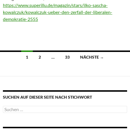
https://www.superillu.de/magazin/stars/ilko-sascha-
kowalczuk/kowalczuk-ueber-den-zerfall-der-liberalen-
demokratie-2555
Beitragsnavigation
1
2
…
33
NÄCHSTE →
SUCHEN AUF DIESER SEITE NACH STICHWORT
Suche
nach: