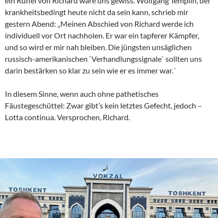
ein Rüffel von Richard wäre uns gewiss. Wolfgang Templin, der
krankheitsbedingt heute nicht da sein kann, schrieb mir
gestern Abend: „Meinen Abschied von Richard werde ich
individuell vor Ort nachholen. Er war ein tapferer Kämpfer,
und so wird er mir nah bleiben. Die jüngsten unsäglichen
russisch-amerikanischen `Verhandlungssignale` sollten uns
darin bestärken so klar zu sein wie er es immer war.´
In diesem Sinne, wenn auch ohne pathetisches
Fäustegeschüttel: Zwar gibt’s kein letztes Gefecht, jedoch –
Lotta continua. Versprochen, Richard.