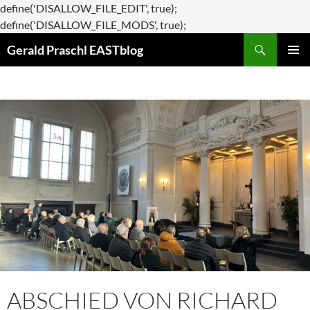
define('DISALLOW_FILE_EDIT', true);
Zum
define('DISALLOW_FILE_MODS', true);
Suchen
Inhalt
Gerald Praschl EASTblog
springen
PRIMÄR
MENÜ
ABSCHIED VON RICHARD