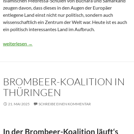
islamischen Medressa-Schulen von Buchara und Samarkand
zeugen davon, dass dieses in den Augen der Europäer
entlegene Land einst nicht nur politisch, sondern auch
wissenschaftlich ein Zentrum der Welt war. Heute ist es auch
ein politisch interessantes Land im Aufbruch.
Usbekistan 2025: Unterwegs in einem Land im Aufbruch
weiterlesen
→
BROMBEER-KOALITION IN
THÜRINGEN
21. MAI 2025
SCHREIBE EINEN KOMMENTAR
In der Brombeer-Koalition läuft‘s