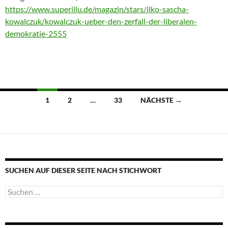
https://www.superillu.de/magazin/stars/ilko-sascha-
kowalczuk/kowalczuk-ueber-den-zerfall-der-liberalen-
demokratie-2555
Beitragsnavigation
1
2
…
33
NÄCHSTE →
SUCHEN AUF DIESER SEITE NACH STICHWORT
Suche
nach: