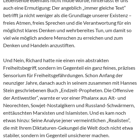
Lebensende ebenfalls nicht müde wurde, hinterlässt er uns
auch eine Ermutigung: Der angeblich „immer gleiche Text“
betrifft ja nicht weniger als die Grundlage unserer Existenz –
freies Atmen, freies Sprechen und die Verantwortung für ein
möglichst klares Denken und wehrbereites Tun, um damit so
viel wie möglich andere Menschen zu erreichen und zum
Denken und Handeln anzustiften.
Und Nein, Richard hatte nie einen rein abstrakten
Freiheitsbegriff, sondern im Gegenteil ein ganz feines, präzises
Sensorium für Freiheitsgefährdungen. Schon Anfang der
neunziger Jahre, danach auch in seinem zusammen mit Hannes
Stein geschriebenen Buch „Endzeit-Propheten. Die Offensive
der Antiwestler“, warnte er vor einer Phalanx aus Alt- und
Neorechten, Sowjet-Nostalgikern und Russland-Schwärmern,
enttäuschten Marxisten und Islamisten. Und es kam noch
etwas hinzu: Seine Analyse jener vermeintlichen „Realisten“,
die mit Ihrem Diktaturen-Gekungel die Welt doch nicht etwa
stabiler, sondern im Gegenteil unsicherer machen.