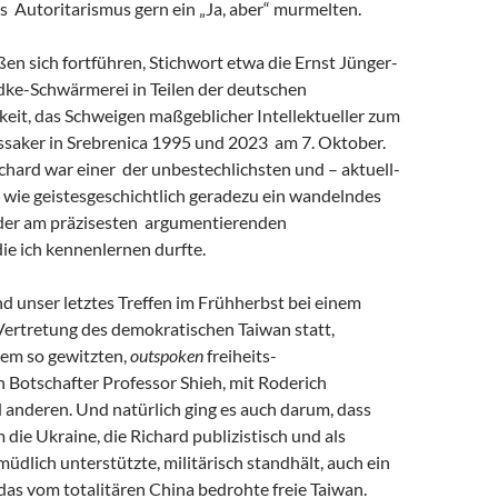
s Autoritarismus gern ein „Ja, aber“ murmelten.
eßen sich fortführen, Stichwort etwa die Ernst Jünger-
ke-Schwärmerei in Teilen der deutschen
keit, das Schweigen maßgeblicher Intellektueller zum
saker in Srebrenica 1995 und 2023 am 7. Oktober.
chard war einer der unbestechlichsten und – aktuell-
 wie geistesgeschichtlich geradezu ein wandelndes
 der am präzisesten argumentierenden
 die ich kennenlernen durfte.
and unser letztes Treffen im Frühherbst bei einem
Vertretung des demokratischen Taiwan statt,
em so gewitzten,
outspoken
freiheits-
 Botschafter Professor Shieh, mit Roderich
 anderen. Und natürlich ging es auch darum, dass
m die Ukraine, die Richard publizistisch und als
müdlich unterstützte, militärisch standhält, auch ein
r das vom totalitären China bedrohte freie Taiwan.