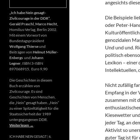
angesichts diese
„Ich habe Nein gesagt-
Die Beispiele li
Zivilcourage in der DDR“,
Gerald Praschl, Marco Hecht,
oder Peter-Hand
Homilius-Verlag, Berlin 2002.
Kulturöffentlich
Mit einem Vorwort von
genozidalen Mas
Bundestagspräsident
Wolfgang Thierse
und
Und und und. Ri
Beiträgen von
Helmut Müller-
politisch ebenso
Enbergs
und
Johann
Lexikon – einer
Legner
, ISBN 3-ISBN
897068915, Euro 9,90
Intellektuellen,
Die Geschichten in diesem
Nicht zufällig f
Buch erzählen von
Zivilcourage. Es sind
Empfang in der 
Geschichten von Menschen,
zusammen mit d
die „Nein“ gesagt haben. „Nein“
enthusiastischen
zu einer Spitzeltätigkeit für die
Staatssicherheit der 1989
Kiesewetter und
untergegangenen DDR.
jeder Tag, an de
Weiterlesen
→
Aktivist so uner
guter Tag ist fü
ICH HABE NEIN GESAGT
6.