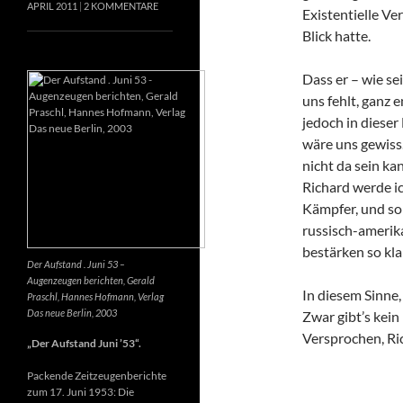
APRIL 2011
2 KOMMENTARE
Existentielle Ve
Blick hatte.
Dass er – wie se
uns fehlt, ganz e
jedoch in dieser
wäre uns gewiss
nicht da sein k
Richard werde ic
Kämpfer, und so 
russisch-amerik
bestärken so kla
Der Aufstand . Juni 53 –
Augenzeugen berichten, Gerald
In diesem Sinne
Praschl, Hannes Hofmann, Verlag
Das neue Berlin, 2003
Zwar gibt’s kein
Versprochen, Ri
„Der Aufstand Juni ’53“.
Packende Zeitzeugenberichte
zum 17. Juni 1953: Die