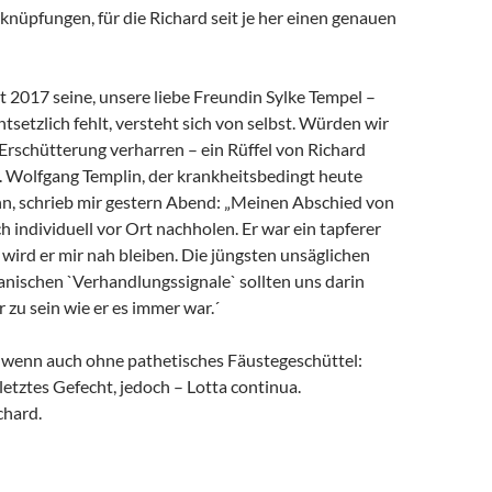
rknüpfungen, für die Richard seit je her einen genauen
it 2017 seine, unsere liebe Freundin Sylke Tempel –
ntsetzlich fehlt, versteht sich von selbst. Würden wir
 Erschütterung verharren – ein Rüffel von Richard
. Wolfgang Templin, der krankheitsbedingt heute
ann, schrieb mir gestern Abend: „Meinen Abschied von
h individuell vor Ort nachholen. Er war ein tapferer
wird er mir nah bleiben. Die jüngsten unsäglichen
anischen `Verhandlungssignale` sollten uns darin
r zu sein wie er es immer war.´
, wenn auch ohne pathetisches Fäustegeschüttel:
 letztes Gefecht, jedoch – Lotta continua.
chard.