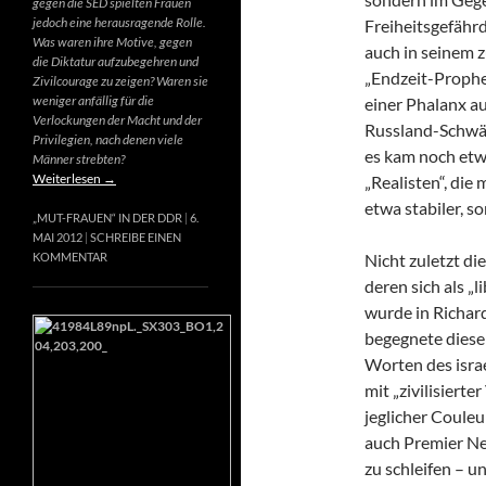
gegen die SED spielten Frauen
jedoch eine herausragende Rolle.
Freiheitsgefähr
Was waren ihre Motive, gegen
auch in seinem 
die Diktatur aufzubegehren und
„Endzeit-Prophet
Zivilcourage zu zeigen? Waren sie
weniger anfällig für die
einer Phalanx a
Verlockungen der Macht und der
Russland-Schwär
Privilegien, nach denen viele
es kam noch etw
Männer strebten?
Weiterlesen
→
„Realisten“, die
etwa stabiler, s
„MUT-FRAUEN“ IN DER DDR
6.
MAI 2012
SCHREIBE EINEN
Nicht zuletzt di
KOMMENTAR
deren sich als „
wurde in Richard
begegnete diese
Worten des israe
mit „zivilisierte
jeglicher Couleur
auch Premier Net
zu schleifen – u