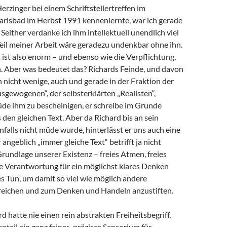
Herzinger bei einem Schriftstellertreffen im
arlsbad im Herbst 1991 kennenlernte, war ich gerade
 Seither verdanke ich ihm intellektuell unendlich viel
 Teil meiner Arbeit wäre geradezu undenkbar ohne ihn.
ist also enorm – und ebenso wie die Verpflichtung,
 Aber was bedeutet das? Richards Feinde, und davon
h nicht wenige, auch und gerade in der Fraktion der
sgewogenen“, der selbsterklärten „Realisten“,
de ihm zu bescheinigen, er schreibe im Grunde
en gleichen Text. Aber da Richard bis an sein
alls nicht müde wurde, hinterlässt er uns auch eine
angeblich „immer gleiche Text“ betrifft ja nicht
Grundlage unserer Existenz – freies Atmen, freies
e Verantwortung für ein möglichst klares Denken
s Tun, um damit so viel wie möglich andere
eichen und zum Denken und Handeln anzustiften.
d hatte nie einen rein abstrakten Freiheitsbegriff,
teil ein ganz feines, präzises Sensorium für