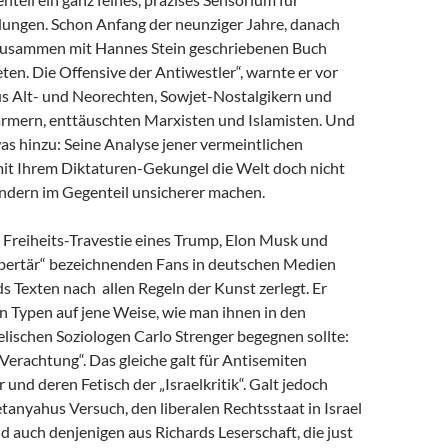
dungen. Schon Anfang der neunziger Jahre, danach
zusammen mit Hannes Stein geschriebenen Buch
en. Die Offensive der Antiwestler“, warnte er vor
us Alt- und Neorechten, Sowjet-Nostalgikern und
mern, enttäuschten Marxisten und Islamisten. Und
as hinzu: Seine Analyse jener vermeintlichen
 mit Ihrem Diktaturen-Gekungel die Welt doch nicht
ondern im Gegenteil unsicherer machen.
e Freiheits-Travestie eines Trump, Elon Musk und
libertär“ bezeichnenden Fans in deutschen Medien
s Texten nach allen Regeln der Kunst zerlegt. Er
n Typen auf jene Weise, wie man ihnen in den
lischen Soziologen Carlo Strenger begegnen sollte:
r Verachtung“. Das gleiche galt für Antisemiten
 und deren Fetisch der „Israelkritik“. Galt jedoch
anyahus Versuch, den liberalen Rechtsstaat in Israel
nd auch denjenigen aus Richards Leserschaft, die just