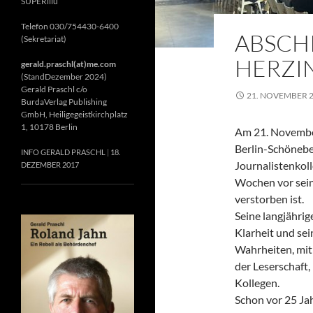
SUPERillu
Telefon 030/754430-6400
ABSCH
(Sekretariat)
HERZIN
gerald.praschl(at)me.com
(StandDezember 2024)
Gerald Praschl c/o
21. NOVEMBER 
BurdaVerlag Publishing
GmbH, Heiligegeistkirchplatz
1, 10178 Berlin
Am 21. November
Berlin-Schönebe
INFO GERALD PRASCHL
18.
Journalistenkol
DEZEMBER 2017
Wochen vor sein
verstorben ist.
Seine langjährig
Klarheit und se
Wahrheiten, mit 
der Leserschaft
Kollegen.
Schon vor 25 Jah