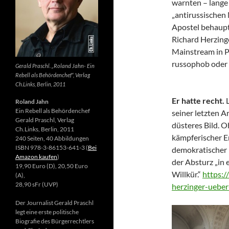
warnten – lange 
„antirussischen
Apostel behaupte
Richard Herzing
Mainstream in Po
russophob oder 
Gerald Praschl. „Roland Jahn- Ein
Rebell als Behördenchef“, Verlag
Ch.Links, Berlin, 2011
Er hatte recht.
Roland Jahn
Ein Rebell als Behördenchef
seiner letzten Ar
Gerald Praschl, Verlag
düsteres Bild. 
Ch.Links, Berlin, 2011
kämpferischer E
240 Seiten, 40 Abbildungen
ISBN 978-3-86153-641-3 (
Bei
demokratischer 
Amazon kaufen
)
der Absturz „in 
19,90 Euro (D), 20,50 Euro
Willkür.“
https:/
(A),
28,90 sFr (UVP)
herzinger-ueber
Der Journalist Gerald Praschl
legt eine erste politische
Biografie des Bürgerrechtlers