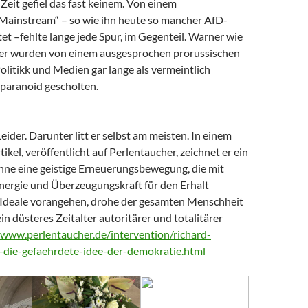
Zeit gefiel das fast keinem. Von einem
 Mainstream“ – so wie ihn heute so mancher AfD-
t –fehlte lange jede Spur, im Gegenteil. Warner wie
er wurden von einem ausgesprochen prorussischen
litikk und Medien gar lange als vermeintlich
paranoid gescholten.
Leider. Darunter litt er selbst am meisten. In einem
tikel, veröffentlicht auf Perlentaucher, zeichnet er ein
Ohne eine geistige Erneuerungsbewegung, die mit
nergie und Überzeugungskraft für den Erhalt
Ideale vorangehen, drohe der gesamten Menschheit
ein düsteres Zeitalter autoritärer und totalitärer
/www.perlentaucher.de/intervention/richard-
-die-gefaehrdete-idee-der-demokratie.html