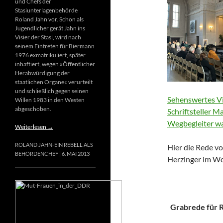
und Chefs der
Stasiunterlagenbehörde
Roland Jahn vor. Schon als
Jugendlicher gerät Jahn ins
Visier der Stasi, wird nach
seinem Eintreten für Biermann
1976 exmatrikuliert, später
inhaftiert, wegen »Öffentlicher
Herabwürdigung der
staatlichen Organe« verurteilt
und schließlich gegen seinen
Sehenswertes Vi
Willen 1983 in den Westen
abgeschoben.
Schriftsteller M
Wegbegleiter wa
Weiterlesen
→
ROLAND JAHN-EIN REBELL ALS
Hier die Rede vo
BEHÖRDENCHEF
6. MAI 2013
Herzinger im Wo
Grabrede für Ri