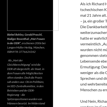
Als ich Richard 
tschechischen K
mal 21 Jahre alt.
– ja, ein großer
Die Dankbarkeit 
weiterzumachen.
Bärbel Bohley, Gerald Praschl,
hatte er wahrlic
Rüdiger Rosenthal: „Mut-Frauen
in der DDR“,
erschienen 2006 bei
vermeintlich „Au
Langen Müller Herbig, München,
wurden nicht mü
ISBN978-3776624342
genommen stets d
Als „Hort der
Lebensende ebenf
Gleichberechtigung“ wird die
Ermutigung: Der 
DDR oft dargestellt, als Staat, in
weniger als die 
dem Frauen alle Möglichkeiten
offen standen. Doch die Praxis
Sprechen und di
sah anders aus: Ob im Politbüro,
und wehrbereite
im SED-Zentralkomittee, in den
Menschen zu err
Betrieben und der DDR-
Regierung – die
Spitzenpositionen wurden von
Und Nein, Richar
Männern besetzt. Im Widerstand
sondern im Gegen