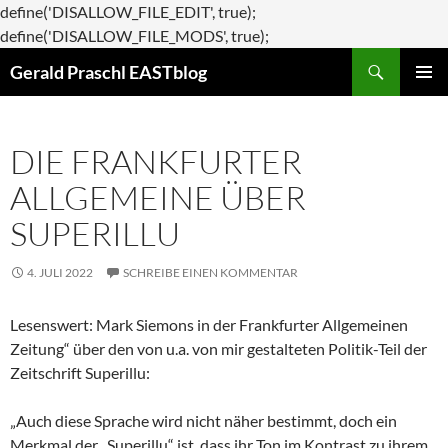
define('DISALLOW_FILE_EDIT', true);
Zum
define('DISALLOW_FILE_MODS', true);
Suchen
Inhalt
Gerald Praschl EASTblog
springen
PRIMÄR
MENÜ
DIE FRANKFURTER
ALLGEMEINE ÜBER
SUPERILLU
4. JULI 2022
SCHREIBE EINEN KOMMENTAR
Lesenswert: Mark Siemons in der Frankfurter Allgemeinen
Zeitung“ über den von u.a. von mir gestalteten Politik-Teil der
Zeitschrift Superillu:
„Auch diese Sprache wird nicht näher bestimmt, doch ein
Merkmal der „Superillu“ ist, dass ihr Ton im Kontrast zu ihrem