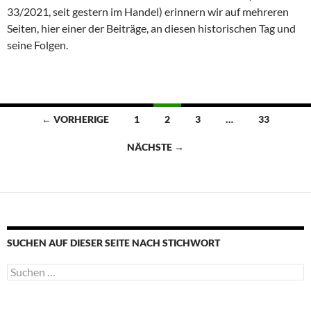
33/2021, seit gestern im Handel) erinnern wir auf mehreren
Seiten, hier einer der Beiträge, an diesen historischen Tag und
seine Folgen.
Beitragsnavigation
← VORHERIGE
1
2
3
…
33
NÄCHSTE →
SUCHEN AUF DIESER SEITE NACH STICHWORT
Suche
nach: