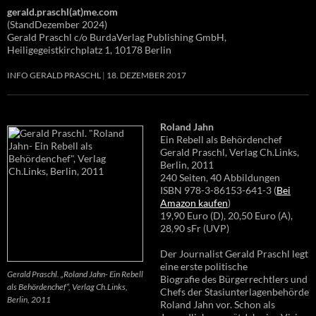
gerald.praschl(at)me.com
(StandDezember 2024)
Gerald Praschl c/o BurdaVerlag Publishing GmbH,
Heiligegeistkirchplatz 1, 10178 Berlin
INFO GERALD PRASCHL
18. DEZEMBER 2017
Roland Jahn
Ein Rebell als Behördenchef
Gerald Praschl, Verlag Ch.Links,
Berlin, 2011
240 Seiten, 40 Abbildungen
ISBN 978-3-86153-641-3 (
Bei
Amazon kaufen
)
19,90 Euro (D), 20,50 Euro (A),
28,90 sFr (UVP)
Der Journalist Gerald Praschl legt
eine erste politische
Gerald Praschl. „Roland Jahn- Ein Rebell
Biografie des Bürgerrechtlers und
als Behördenchef“, Verlag Ch.Links,
Chefs der Stasiunterlagenbehörde
Berlin, 2011
Roland Jahn vor. Schon als