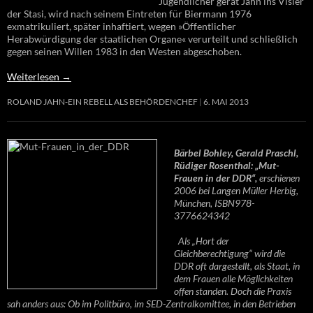
Jugendlicher gerät Jahn ins Visier
der Stasi, wird nach seinem Eintreten für Biermann 1976
exmatrikuliert, später inhaftiert, wegen »Öffentlicher
Herabwürdigung der staatlichen Organe« verurteilt und schließlich
gegen seinen Willen 1983 in den Westen abgeschoben.
Weiterlesen
→
ROLAND JAHN-EIN REBELL ALS BEHÖRDENCHEF
6. MAI 2013
Bärbel Bohley, Gerald Praschl,
Rüdiger Rosenthal: „Mut-
Frauen in der DDR“,
erschienen
2006 bei Langen Müller Herbig,
München, ISBN978-
3776624342
Als „Hort der
Gleichberechtigung“ wird die
DDR oft dargestellt, als Staat, in
dem Frauen alle Möglichkeiten
offen standen. Doch die Praxis
sah anders aus: Ob im Politbüro, im SED-Zentralkomittee, in den Betrieben