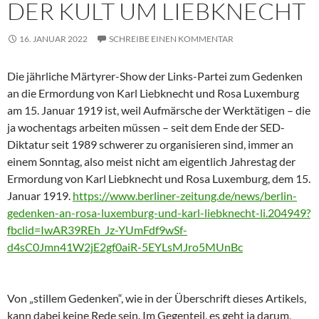
DER KULT UM LIEBKNECHT
16. JANUAR 2022
SCHREIBE EINEN KOMMENTAR
Die jährliche Märtyrer-Show der Links-Partei zum Gedenken
an die Ermordung von Karl Liebknecht und Rosa Luxemburg
am 15. Januar 1919 ist, weil Aufmärsche der Werktätigen – die
ja wochentags arbeiten müssen – seit dem Ende der SED-
Diktatur seit 1989 schwerer zu organisieren sind, immer an
einem Sonntag, also meist nicht am eigentlich Jahrestag der
Ermordung von Karl Liebknecht und Rosa Luxemburg, dem 15.
Januar 1919.
https://www.berliner-zeitung.de/news/berlin-
gedenken-an-rosa-luxemburg-und-karl-liebknecht-li.204949?
fbclid=IwAR39REh_Jz-YUmFdf9wSf-
d4sC0Jmn41W2jE2gf0aiR-5EYLsMJro5MUnBc
Von „stillem Gedenken“, wie in der Überschrift dieses Artikels,
kann dabei keine Rede sein. Im Gegenteil, es geht ja darum,