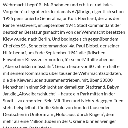
Wehrmacht begrüßt Maßnahmen und erbittet radikales
Vorgehen“ telegrafierte der damals 67jährige, eigentlich schon
1925 pensionierte Generalmajor Kurt Eberhard, der aus der
Rente reaktiviert, im September 1941 Stadtkommandant der
deutschen Besatzungsmacht im von der Wehrmacht besetzten
Kiew wurde, nach Berlin. Und bedingte sich gegenüber dem
Chef des SS-„Sonderkommandos“ 4a, Paul Blobel, der seiner
Hilfe bedarf, um Ende September 1941 alle jüdischen
Einwohner Kiews zu ermorden, für seine Mithilfe aber aus:
„Aber schießen müsst ihr“. Genau heute vor 80 Jahren half er
mit seinem Kommando über tausende Wehrmachtssoldaten,
die die Kiewer Juden zusammentrieben, mit, über 33000
Menschen in einer Schlucht am damaligen Stadtrand, Babyn
Jar, die „Altweiberschlucht“ – heute ein Park mitten in der
Stadt – zu ermorden. Sein Mit-Tuen und Nichts-dagegen-Tuen
steht beispielhaft für die Schuld von hunderttausenden
Deutschen in Uniform am „Holocaust durch Kugeln“, dem
mehr als eine Million Juden in der Ukraine binnen weniger
Monate zum Opfer fielen.