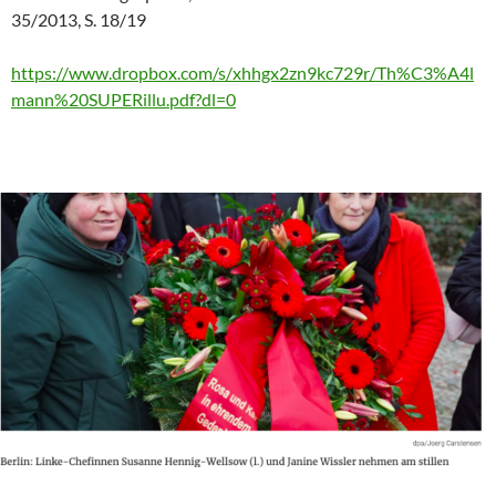
35/2013, S. 18/19
https://www.dropbox.com/s/xhhgx2zn9kc729r/Th%C3%A4l
mann%20SUPERillu.pdf?dl=0