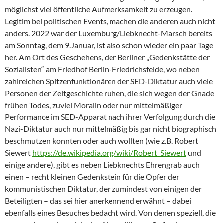
möglichst viel öffentliche Aufmerksamkeit zu erzeugen.
Legitim bei politischen Events, machen die anderen auch nicht
anders. 2022 war der Luxemburg/Liebknecht-Marsch bereits
am Sonntag, dem 9.Januar, ist also schon wieder ein paar Tage
her. Am Ort des Geschehens, der Berliner „Gedenkstätte der
Sozialisten“ am Friedhof Berlin-Friedrichsfelde, wo neben
zahlreichen Spitzenfunktionären der SED-Diktatur auch viele
Personen der Zeitgeschichte ruhen, die sich wegen der Gnade
frühen Todes, zuviel Moralin oder nur mittelmäßiger
Performance im SED-Apparat nach ihrer Verfolgung durch die
Nazi-Diktatur auch nur mittelmäßig bis gar nicht biographisch
beschmutzen konnten oder auch wollten (wie z.B. Robert
Siewert
https://de.wikipedia.org/wiki/Robert_Siewert
und
einige andere), gibt es neben Liebknechts Ehrengrab auch
einen – recht kleinen Gedenkstein für die Opfer der
kommunistischen Diktatur, der zumindest von einigen der
Beteiligten – das sei hier anerkennend erwähnt – dabei
ebenfalls eines Besuches bedacht wird. Von denen speziell, die