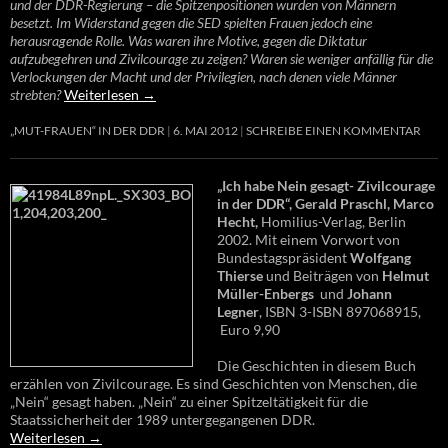
und der DDR-Regierung – die Spitzenpositionen wurden von Männern
besetzt. Im Widerstand gegen die SED spielten Frauen jedoch eine
herausragende Rolle. Was waren ihre Motive, gegen die Diktatur
aufzubegehren und Zivilcourage zu zeigen? Waren sie weniger anfällig für die
Verlockungen der Macht und der Privilegien, nach denen viele Männer
strebten?
Weiterlesen
→
„MUT-FRAUEN“ IN DER DDR
6. MAI 2012
SCHREIBE EINEN KOMMENTAR
„Ich habe Nein gesagt- Zivilcourage
in der DDR“, Gerald Praschl, Marco
Hecht,
Homilius-Verlag, Berlin
2002. Mit einem Vorwort von
Bundestagspräsident
Wolfgang
Thierse
und Beiträgen von
Helmut
Müller-Enbergs
und
Johann
Legner
, ISBN 3-ISBN 897068915,
Euro 9,90
Die Geschichten in diesem Buch
erzählen von Zivilcourage. Es sind Geschichten von Menschen, die
„Nein“ gesagt haben. „Nein“ zu einer Spitzeltätigkeit für die
Staatssicherheit der 1989 untergegangenen DDR.
Weiterlesen
→