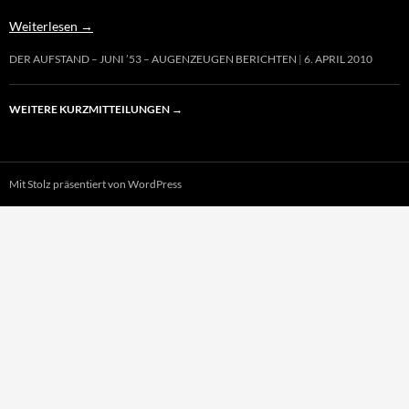
Weiterlesen
→
DER AUFSTAND – JUNI ’53 – AUGENZEUGEN BERICHTEN
6. APRIL 2010
WEITERE KURZMITTEILUNGEN
→
Mit Stolz präsentiert von WordPress