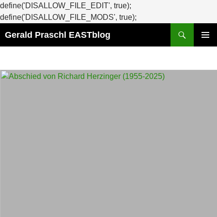
define('DISALLOW_FILE_EDIT', true);
Zum
define('DISALLOW_FILE_MODS', true);
Suchen
Inhalt
Gerald Praschl EASTblog
springen
PRIMÄR
MENÜ