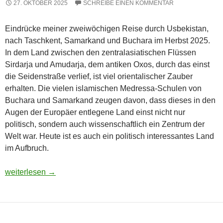
27. OKTOBER 2025
SCHREIBE EINEN KOMMENTAR
Eindrücke meiner zweiwöchigen Reise durch Usbekistan,
nach Taschkent, Samarkand und Buchara im Herbst 2025.
In dem Land zwischen den zentralasiatischen Flüssen
Sirdarja und Amudarja, dem antiken Oxos, durch das einst
die Seidenstraße verlief, ist viel orientalischer Zauber
erhalten. Die vielen islamischen Medressa-Schulen von
Buchara und Samarkand zeugen davon, dass dieses in den
Augen der Europäer entlegene Land einst nicht nur
politisch, sondern auch wissenschaftlich ein Zentrum der
Welt war. Heute ist es auch ein politisch interessantes Land
im Aufbruch.
Usbekistan 2025: Unterwegs in einem Land im Aufbruch
weiterlesen
→