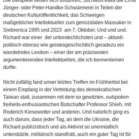
Die Beispiele ließen sich fortführen, Stichwort etwa die Ernst
Jünger- oder Peter-Handke-Schwärmerei in Teilen der
deutschen Kulturöffentlichkeit, das Schweigen
maßgeblicher Intellektueller zum genozidalen Massaker in
Srebrenica 1995 und 2023 am 7. Oktober. Und und und.
Richard war einer der unbestechlichsten und – aktuell-
politisch ebenso wie geistesgeschichtlich geradezu ein
wandelndes Lexikon – einer der am präzisesten
argumentierenden Intellektuellen, die ich kennenlernen
durfte.
Nicht zufällig fand unser letztes Treffen im Frühherbst bei
einem Empfang in der Vertretung des demokratischen
Taiwan statt, zusammen mit dem so gewitzten,
outspoken
freiheits-enthusiastischen Botschafter Professor Shieh, mit
Roderich Kiesewetter und anderen. Und natürlich ging es
auch darum, dass jeder Tag, an dem die Ukraine, die
Richard publizistisch und als Aktivist so unermüdlich
unterstützte, militärisch standhält, auch ein guter Tag ist für