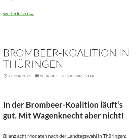
Usbekistan 2025: Unterwegs in einem Land im Aufbruch
weiterlesen
→
BROMBEER-KOALITION IN
THÜRINGEN
21. MAI 2025
SCHREIBE EINEN KOMMENTAR
In der Brombeer-Koalition läuft‘s
gut. Mit Wagenknecht aber nicht!
Bilanz acht Monaten nach der Landtagswahl in Thüringen: