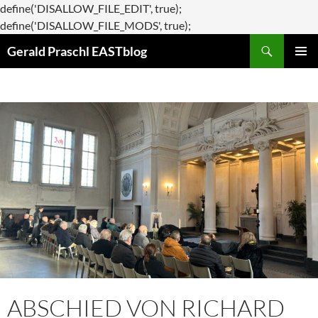
define('DISALLOW_FILE_EDIT', true);
Zum
define('DISALLOW_FILE_MODS', true);
Suchen
Inhalt
Gerald Praschl EASTblog
springen
PRIMÄR
MENÜ
ABSCHIED VON RICHARD