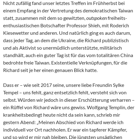
Nicht zufällig fand unser letztes Treffen im Frühherbst bei
einem Empfang in der Vertretung des demokratischen Taiwan
statt, zusammen mit dem so gewitzten,
outspoken
freiheits-
enthusiastischen Botschafter Professor Shieh, mit Roderich
Kiesewetter und anderen. Und natürlich ging es auch darum,
dass jeder Tag, an dem die Ukraine, die Richard publizistisch
und als Aktivist so unermüdlich unterstützte, militärisch
standhält, auch ein guter Tag ist für das vom totalitären China
bedrohte freie Taiwan. Existentielle Verknüpfungen, für die
Richard seit je her einen genauen Blick hatte.
Dass er – wie seit 2017 seine, unsere liebe Freundin Sylke
Tempel – uns fehlt, ganz entsetzlich fehlt, versteht sich von
selbst. Würden wir jedoch in dieser Erschütterung verharren –
ein Rüffel von Richard wäre uns gewiss. Wolfgang Templin, der
krankheitsbedingt heute nicht da sein kann, schrieb mir
gestern Abend: „Meinen Abschied von Richard werde ich
individuell vor Ort nachholen. Er war ein tapferer Kämpfer,
und so wird er mir nah bleiben. Die jüngsten unsäglichen