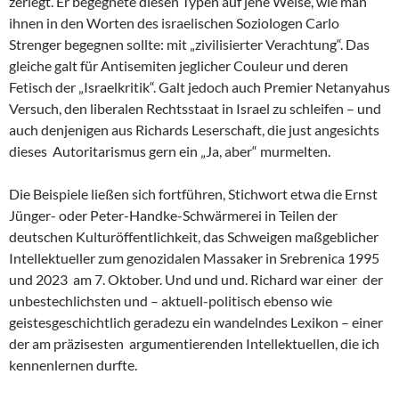
zerlegt. Er begegnete diesen Typen auf jene Weise, wie man
ihnen in den Worten des israelischen Soziologen Carlo
Strenger begegnen sollte: mit „zivilisierter Verachtung“. Das
gleiche galt für Antisemiten jeglicher Couleur und deren
Fetisch der „Israelkritik“. Galt jedoch auch Premier Netanyahus
Versuch, den liberalen Rechtsstaat in Israel zu schleifen – und
auch denjenigen aus Richards Leserschaft, die just angesichts
dieses Autoritarismus gern ein „Ja, aber“ murmelten.
Die Beispiele ließen sich fortführen, Stichwort etwa die Ernst
Jünger- oder Peter-Handke-Schwärmerei in Teilen der
deutschen Kulturöffentlichkeit, das Schweigen maßgeblicher
Intellektueller zum genozidalen Massaker in Srebrenica 1995
und 2023 am 7. Oktober. Und und und. Richard war einer der
unbestechlichsten und – aktuell-politisch ebenso wie
geistesgeschichtlich geradezu ein wandelndes Lexikon – einer
der am präzisesten argumentierenden Intellektuellen, die ich
kennenlernen durfte.