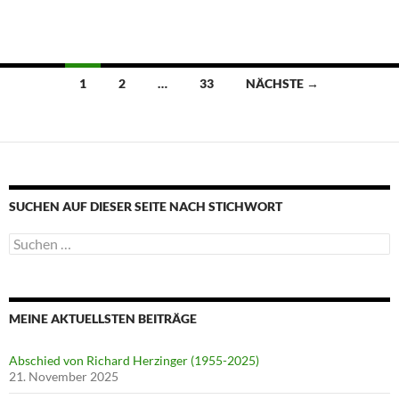
Beitragsnavigation
1
2
…
33
NÄCHSTE →
SUCHEN AUF DIESER SEITE NACH STICHWORT
Suche
nach:
MEINE AKTUELLSTEN BEITRÄGE
Abschied von Richard Herzinger (1955-2025)
21. November 2025