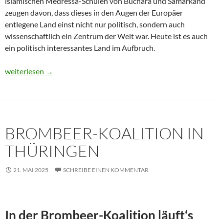
islamischen Medressa-Schulen von Buchara und Samarkand
zeugen davon, dass dieses in den Augen der Europäer
entlegene Land einst nicht nur politisch, sondern auch
wissenschaftlich ein Zentrum der Welt war. Heute ist es auch
ein politisch interessantes Land im Aufbruch.
Usbekistan 2025: Unterwegs in einem Land im Aufbruch
weiterlesen
→
BROMBEER-KOALITION IN
THÜRINGEN
21. MAI 2025
SCHREIBE EINEN KOMMENTAR
In der Brombeer-Koalition läuft‘s