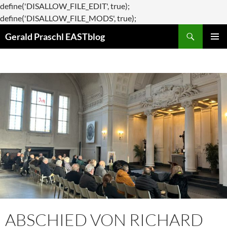
define('DISALLOW_FILE_EDIT', true);
Zum
define('DISALLOW_FILE_MODS', true);
Suchen
Inhalt
Gerald Praschl EASTblog
springen
PRIMÄR
MENÜ
ABSCHIED VON RICHARD