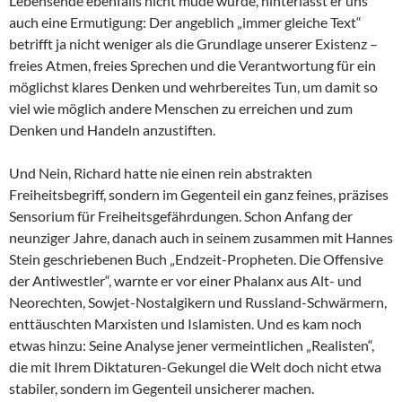
Lebensende ebenfalls nicht müde wurde, hinterlässt er uns
auch eine Ermutigung: Der angeblich „immer gleiche Text“
betrifft ja nicht weniger als die Grundlage unserer Existenz –
freies Atmen, freies Sprechen und die Verantwortung für ein
möglichst klares Denken und wehrbereites Tun, um damit so
viel wie möglich andere Menschen zu erreichen und zum
Denken und Handeln anzustiften.
Und Nein, Richard hatte nie einen rein abstrakten
Freiheitsbegriff, sondern im Gegenteil ein ganz feines, präzises
Sensorium für Freiheitsgefährdungen. Schon Anfang der
neunziger Jahre, danach auch in seinem zusammen mit Hannes
Stein geschriebenen Buch „Endzeit-Propheten. Die Offensive
der Antiwestler“, warnte er vor einer Phalanx aus Alt- und
Neorechten, Sowjet-Nostalgikern und Russland-Schwärmern,
enttäuschten Marxisten und Islamisten. Und es kam noch
etwas hinzu: Seine Analyse jener vermeintlichen „Realisten“,
die mit Ihrem Diktaturen-Gekungel die Welt doch nicht etwa
stabiler, sondern im Gegenteil unsicherer machen.