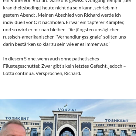
ein Rüffel von Richard wäre uns gewiss. Wolfgang Templin, der
krankheitsbedingt heute nicht da sein kann, schrieb mir
gestern Abend: „Meinen Abschied von Richard werde ich
individuell vor Ort nachholen. Er war ein tapferer Kämpfer,
und so wird er mir nah bleiben. Die jüngsten unsäglichen
russisch-amerikanischen `Verhandlungssignale` sollten uns
darin bestärken so klar zu sein wie er es immer war.´
In diesem Sinne, wenn auch ohne pathetisches
Fäustegeschüttel: Zwar gibt’s kein letztes Gefecht, jedoch –
Lotta continua. Versprochen, Richard.