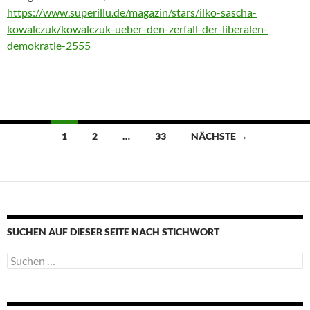
https://www.superillu.de/magazin/stars/ilko-sascha-
kowalczuk/kowalczuk-ueber-den-zerfall-der-liberalen-
demokratie-2555
Beitragsnavigation
1
2
…
33
NÄCHSTE →
SUCHEN AUF DIESER SEITE NACH STICHWORT
Suche
nach: