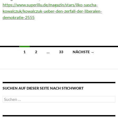
https://www.superillu.de/magazin/stars/ilko-sascha-
kowalczuk/kowalczuk-ueber-den-zerfall-der-liberalen-
demokratie-2555
Beitragsnavigation
1
2
…
33
NÄCHSTE →
SUCHEN AUF DIESER SEITE NACH STICHWORT
Suche
nach: