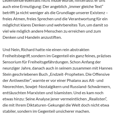
Lebensende ebenfalls nicht müde wurde, hinterlässt er uns
auch eine Ermutigung: Der angeblich „immer gleiche Text“
betrifft ja nicht weniger als die Grundlage unserer Existenz –
freies Atmen, freies Sprechen und die Verantwortung für ein
möglichst klares Denken und wehrbereites Tun, um damit so
viel wie möglich andere Menschen zu erreichen und zum
Denken und Handeln anzustiften.
Und Nein, Richard hatte nie einen rein abstrakten
Freiheitsbegriff, sondern im Gegenteil ein ganz feines, präzises
Sensorium für Freiheitsgefährdungen. Schon Anfang der
neunziger Jahre, danach auch in seinem zusammen mit Hannes
Stein geschriebenen Buch „Endzeit-Propheten. Die Offensive
der Antiwestler“, warnte er vor einer Phalanx aus Alt- und
Neorechten, Sowjet-Nostalgikern und Russland-Schwärmern,
enttäuschten Marxisten und Islamisten. Und es kam noch
etwas hinzu: Seine Analyse jener vermeintlichen „Realisten“,
die mit Ihrem Diktaturen-Gekungel die Welt doch nicht etwa
stabiler, sondern im Gegenteil unsicherer machen.