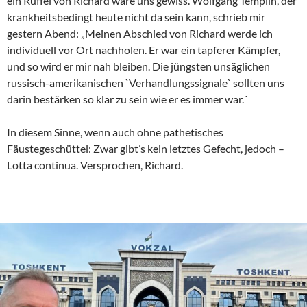
ein Rüffel von Richard wäre uns gewiss. Wolfgang Templin, der
krankheitsbedingt heute nicht da sein kann, schrieb mir
gestern Abend: „Meinen Abschied von Richard werde ich
individuell vor Ort nachholen. Er war ein tapferer Kämpfer,
und so wird er mir nah bleiben. Die jüngsten unsäglichen
russisch-amerikanischen `Verhandlungssignale` sollten uns
darin bestärken so klar zu sein wie er es immer war.´
In diesem Sinne, wenn auch ohne pathetisches
Fäustegeschüttel: Zwar gibt’s kein letztes Gefecht, jedoch –
Lotta continua. Versprochen, Richard.