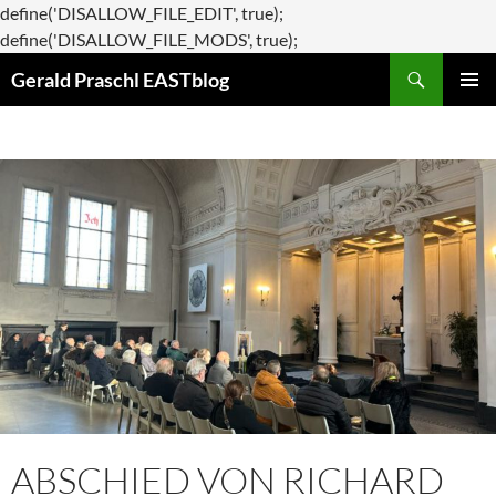
define('DISALLOW_FILE_EDIT', true);
Zum
define('DISALLOW_FILE_MODS', true);
Suchen
Inhalt
Gerald Praschl EASTblog
springen
PRIMÄR
MENÜ
ABSCHIED VON RICHARD