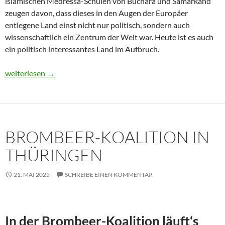
islamischen Medressa-Schulen von Buchara und Samarkand
zeugen davon, dass dieses in den Augen der Europäer
entlegene Land einst nicht nur politisch, sondern auch
wissenschaftlich ein Zentrum der Welt war. Heute ist es auch
ein politisch interessantes Land im Aufbruch.
Usbekistan 2025: Unterwegs in einem Land im Aufbruch
weiterlesen
→
BROMBEER-KOALITION IN
THÜRINGEN
21. MAI 2025
SCHREIBE EINEN KOMMENTAR
In der Brombeer-Koalition läuft‘s