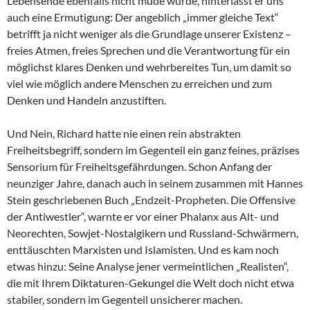
Lebensende ebenfalls nicht müde wurde, hinterlässt er uns
auch eine Ermutigung: Der angeblich „immer gleiche Text“
betrifft ja nicht weniger als die Grundlage unserer Existenz –
freies Atmen, freies Sprechen und die Verantwortung für ein
möglichst klares Denken und wehrbereites Tun, um damit so
viel wie möglich andere Menschen zu erreichen und zum
Denken und Handeln anzustiften.
Und Nein, Richard hatte nie einen rein abstrakten
Freiheitsbegriff, sondern im Gegenteil ein ganz feines, präzises
Sensorium für Freiheitsgefährdungen. Schon Anfang der
neunziger Jahre, danach auch in seinem zusammen mit Hannes
Stein geschriebenen Buch „Endzeit-Propheten. Die Offensive
der Antiwestler“, warnte er vor einer Phalanx aus Alt- und
Neorechten, Sowjet-Nostalgikern und Russland-Schwärmern,
enttäuschten Marxisten und Islamisten. Und es kam noch
etwas hinzu: Seine Analyse jener vermeintlichen „Realisten“,
die mit Ihrem Diktaturen-Gekungel die Welt doch nicht etwa
stabiler, sondern im Gegenteil unsicherer machen.