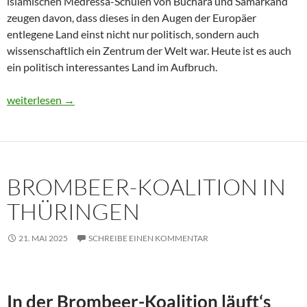
islamischen Medressa-Schulen von Buchara und Samarkand
zeugen davon, dass dieses in den Augen der Europäer
entlegene Land einst nicht nur politisch, sondern auch
wissenschaftlich ein Zentrum der Welt war. Heute ist es auch
ein politisch interessantes Land im Aufbruch.
Usbekistan 2025: Unterwegs in einem Land im Aufbruch
weiterlesen
→
BROMBEER-KOALITION IN
THÜRINGEN
21. MAI 2025
SCHREIBE EINEN KOMMENTAR
In der Brombeer-Koalition läuft‘s