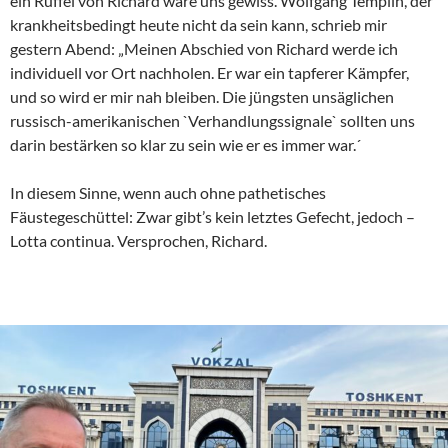
ein Rüffel von Richard wäre uns gewiss. Wolfgang Templin, der
krankheitsbedingt heute nicht da sein kann, schrieb mir
gestern Abend: „Meinen Abschied von Richard werde ich
individuell vor Ort nachholen. Er war ein tapferer Kämpfer,
und so wird er mir nah bleiben. Die jüngsten unsäglichen
russisch-amerikanischen `Verhandlungssignale` sollten uns
darin bestärken so klar zu sein wie er es immer war.´
In diesem Sinne, wenn auch ohne pathetisches
Fäustegeschüttel: Zwar gibt’s kein letztes Gefecht, jedoch –
Lotta continua. Versprochen, Richard.