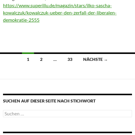
https://www.superillu.de/magazin/stars/ilko-sascha-
kowalczuk/kowalczuk-ueber-den-zerfall-der-liberalen-
demokratie-2555
Beitragsnavigation
1
2
…
33
NÄCHSTE →
SUCHEN AUF DIESER SEITE NACH STICHWORT
Suche
nach: