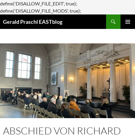
define('DISALLOW_FILE_EDIT', true);
Zum
define('DISALLOW_FILE_MODS', true);
Suchen
Inhalt
Gerald Praschl EASTblog
springen
PRIMÄR
MENÜ
ABSCHIED VON RICHARD