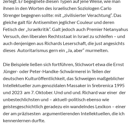
zerlegt. Er begegnete diesen Typen auf jene Weise, wie man
ihnen in den Worten des israelischen Soziologen Carlo
Strenger begegnen sollte: mit „zivilisierter Verachtung“. Das
gleiche galt für Antisemiten jeglicher Couleur und deren
Fetisch der „Israelkritik“. Galt jedoch auch Premier Netanyahus
Versuch, den liberalen Rechtsstaat in Israel zu schleifen – und
auch denjenigen aus Richards Leserschaft, die just angesichts
dieses Autoritarismus gern ein „Ja, aber“ murmelten.
Die Beispiele ließen sich fortführen, Stichwort etwa die Ernst
Jünger- oder Peter-Handke-Schwärmerei in Teilen der
deutschen Kulturöffentlichkeit, das Schweigen maßgeblicher
Intellektueller zum genozidalen Massaker in Srebrenica 1995
und 2023 am 7. Oktober. Und und und. Richard war einer der
unbestechlichsten und – aktuell-politisch ebenso wie
geistesgeschichtlich geradezu ein wandelndes Lexikon – einer
der am präzisesten argumentierenden Intellektuellen, die ich
kennenlernen durfte.