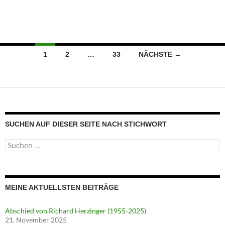
Beitragsnavigation
1
2
…
33
NÄCHSTE →
SUCHEN AUF DIESER SEITE NACH STICHWORT
Suche
nach:
MEINE AKTUELLSTEN BEITRÄGE
Abschied von Richard Herzinger (1955-2025)
21. November 2025