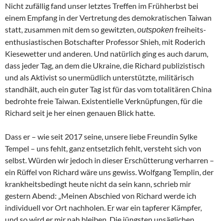
Nicht zufällig fand unser letztes Treffen im Frühherbst bei
einem Empfang in der Vertretung des demokratischen Taiwan
statt, zusammen mit dem so gewitzten,
freiheits-
outspoken
enthusiastischen Botschafter Professor Shieh, mit Roderich
Kiesewetter und anderen. Und natürlich ging es auch darum,
dass jeder Tag, an dem die Ukraine, die Richard publizistisch
und als Aktivist so unermüdlich unterstützte, militärisch
standhält, auch ein guter Tag ist für das vom totalitären China
bedrohte freie Taiwan. Existentielle Verknüpfungen, für die
Richard seit je her einen genauen Blick hatte.
Dass er – wie seit 2017 seine, unsere liebe Freundin Sylke
Tempel – uns fehlt, ganz entsetzlich fehlt, versteht sich von
selbst. Würden wir jedoch in dieser Erschütterung verharren –
ein Rüffel von Richard wäre uns gewiss. Wolfgang Templin, der
krankheitsbedingt heute nicht da sein kann, schrieb mir
gestern Abend: „Meinen Abschied von Richard werde ich
individuell vor Ort nachholen. Er war ein tapferer Kämpfer,
und so wird er mir nah bleiben. Die jüngsten unsäglichen