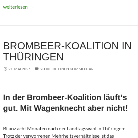
Usbekistan 2025: Unterwegs in einem Land im Aufbruch
weiterlesen
→
BROMBEER-KOALITION IN
THÜRINGEN
21. MAI 2025
SCHREIBE EINEN KOMMENTAR
In der Brombeer-Koalition läuft‘s
gut. Mit Wagenknecht aber nicht!
Bilanz acht Monaten nach der Landtagswahl in Thüringen:
Trotz der verworrenen Mehrheitsverhältnisse ist das