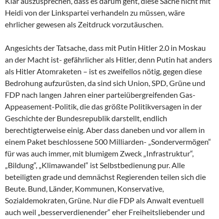
Klar auszusprechen, dass es darum geht, diese Sache nicht mit
Heidi von der Linkspartei verhandeln zu müssen, wäre
ehrlicher gewesen als Zeitdruck vorzutäuschen.
Angesichts der Tatsache, dass mit Putin Hitler 2.0 in Moskau
an der Macht ist- gefährlicher als Hitler, denn Putin hat anders
als Hitler Atomraketen – ist es zweifellos nötig, gegen diese
Bedrohung aufzurüsten, da sind sich Union, SPD, Grüne und
FDP nach langen Jahren einer parteiübergreifenden Gas-
Appeasement-Politik, die das größte Politikversagen in der
Geschichte der Bundesrepublik darstellt, endlich
berechtigterweise einig. Aber dass daneben und vor allem in
einem Paket beschlossene 500 Milliarden- „Sondervermögen“
für was auch immer, mit blumigem Zweck „Infrastruktur“,
„Bildung“, „Klimawandel“ ist Selbstbedienung pur. Alle
beteiligten grade und demnächst Regierenden teilen sich die
Beute. Bund, Länder, Kommunen, Konservative,
Sozialdemokraten, Grüne. Nur die FDP als Anwalt eventuell
auch weil „besserverdienender“ eher Freiheitsliebender und