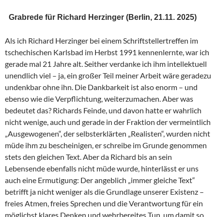
Grabrede für Richard Herzinger (Berlin, 21.11. 2025)
Als ich Richard Herzinger bei einem Schriftstellertreffen im
tschechischen Karlsbad im Herbst 1991 kennenlernte, war ich
gerade mal 21 Jahre alt. Seither verdanke ich ihm intellektuell
unendlich viel – ja, ein großer Teil meiner Arbeit wäre geradezu
undenkbar ohne ihn. Die Dankbarkeit ist also enorm – und
ebenso wie die Verpflichtung, weiterzumachen. Aber was
bedeutet das? Richards Feinde, und davon hatte er wahrlich
nicht wenige, auch und gerade in der Fraktion der vermeintlich
„Ausgewogenen“, der selbsterklärten „Realisten“, wurden nicht
müde ihm zu bescheinigen, er schreibe im Grunde genommen
stets den gleichen Text. Aber da Richard bis an sein
Lebensende ebenfalls nicht müde wurde, hinterlässt er uns
auch eine Ermutigung: Der angeblich „immer gleiche Text“
betrifft ja nicht weniger als die Grundlage unserer Existenz –
freies Atmen, freies Sprechen und die Verantwortung für ein
möglichst klares Denken und wehrbereites Tun, um damit so