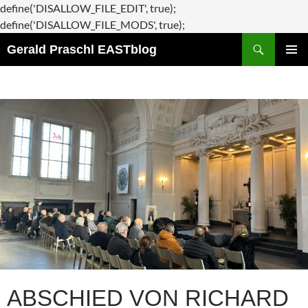
define('DISALLOW_FILE_EDIT', true);
Zum
define('DISALLOW_FILE_MODS', true);
Suchen
Inhalt
Gerald Praschl EASTblog
springen
PRIMÄR
MENÜ
ABSCHIED VON RICHARD