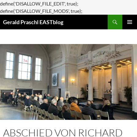
define('DISALLOW_FILE_EDIT', true);
Zum
define('DISALLOW_FILE_MODS', true);
Suchen
Inhalt
Gerald Praschl EASTblog
springen
PRIMÄR
MENÜ
ABSCHIED VON RICHARD