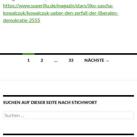
https://www.superillu.de/magazin/stars/ilko-sascha-
kowalczuk/kowalczuk-ueber-den-zerfall-der-liberalen-
demokratie-2555
Beitragsnavigation
1
2
…
33
NÄCHSTE →
SUCHEN AUF DIESER SEITE NACH STICHWORT
Suche
nach: