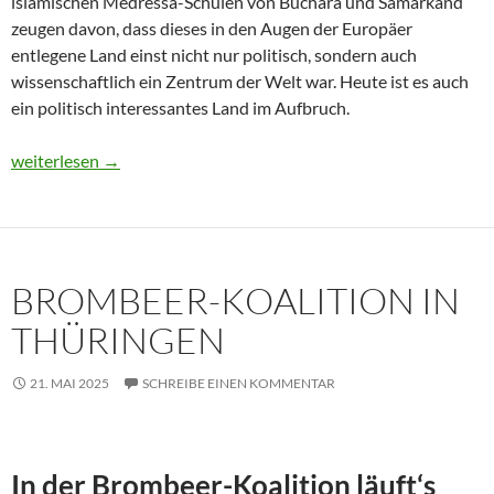
islamischen Medressa-Schulen von Buchara und Samarkand
zeugen davon, dass dieses in den Augen der Europäer
entlegene Land einst nicht nur politisch, sondern auch
wissenschaftlich ein Zentrum der Welt war. Heute ist es auch
ein politisch interessantes Land im Aufbruch.
Usbekistan 2025: Unterwegs in einem Land im Aufbruch
weiterlesen
→
BROMBEER-KOALITION IN
THÜRINGEN
21. MAI 2025
SCHREIBE EINEN KOMMENTAR
In der Brombeer-Koalition läuft‘s