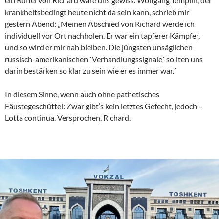
ein Rüffel von Richard wäre uns gewiss. Wolfgang Templin, der
krankheitsbedingt heute nicht da sein kann, schrieb mir
gestern Abend: „Meinen Abschied von Richard werde ich
individuell vor Ort nachholen. Er war ein tapferer Kämpfer,
und so wird er mir nah bleiben. Die jüngsten unsäglichen
russisch-amerikanischen `Verhandlungssignale` sollten uns
darin bestärken so klar zu sein wie er es immer war.´
In diesem Sinne, wenn auch ohne pathetisches
Fäustegeschüttel: Zwar gibt’s kein letztes Gefecht, jedoch –
Lotta continua. Versprochen, Richard.