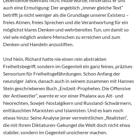
Lebensende ebenfalls nicht müde wurde, hinterlässt er uns
auch eine Ermutigung: Der angeblich „immer gleiche Text“
betrifft ja nicht weniger als die Grundlage unserer Existenz –
freies Atmen, freies Sprechen und die Verantwortung für ein
möglichst klares Denken und wehrbereites Tun, um damit so
viel wie möglich andere Menschen zu erreichen und zum
Denken und Handeln anzustiften.
Und Nein, Richard hatte nie einen rein abstrakten
Freiheitsbegriff, sondern im Gegenteil ein ganz feines, präzises
Sensorium für Freiheitsgefährdungen. Schon Anfang der
neunziger Jahre, danach auch in seinem zusammen mit Hannes
Stein geschriebenen Buch „Endzeit-Propheten. Die Offensive
der Antiwestler“, warnte er vor einer Phalanx aus Alt- und
Neorechten, Sowjet-Nostalgikern und Russland-Schwärmern,
enttäuschten Marxisten und Islamisten. Und es kam noch
etwas hinzu: Seine Analyse jener vermeintlichen „Realisten“,
die mit Ihrem Diktaturen-Gekungel die Welt doch nicht etwa
stabiler, sondern im Gegenteil unsicherer machen.