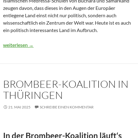
islamischen Medressa-Schulen von Buchara und Samarkand
zeugen davon, dass dieses in den Augen der Europäer
entlegene Land einst nicht nur politisch, sondern auch
wissenschaftlich ein Zentrum der Welt war. Heute ist es auch
ein politisch interessantes Land im Aufbruch.
Usbekistan 2025: Unterwegs in einem Land im Aufbruch
weiterlesen
→
BROMBEER-KOALITION IN
THÜRINGEN
21. MAI 2025
SCHREIBE EINEN KOMMENTAR
In der Brombeer-Koalition läuft‘s