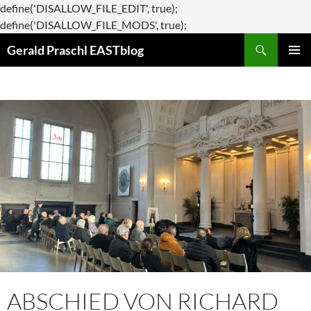
define('DISALLOW_FILE_EDIT', true);
Zum
define('DISALLOW_FILE_MODS', true);
Suchen
Inhalt
Gerald Praschl EASTblog
springen
PRIMÄR
MENÜ
ABSCHIED VON RICHARD