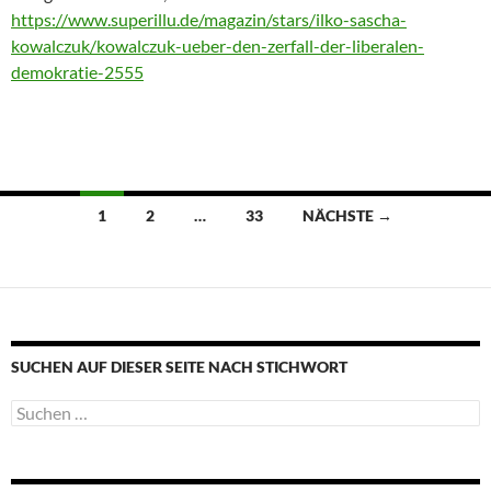
https://www.superillu.de/magazin/stars/ilko-sascha-
kowalczuk/kowalczuk-ueber-den-zerfall-der-liberalen-
demokratie-2555
Beitragsnavigation
1
2
…
33
NÄCHSTE →
SUCHEN AUF DIESER SEITE NACH STICHWORT
Suche
nach: