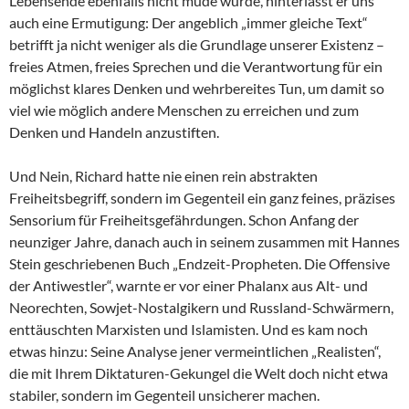
Lebensende ebenfalls nicht müde wurde, hinterlässt er uns
auch eine Ermutigung: Der angeblich „immer gleiche Text“
betrifft ja nicht weniger als die Grundlage unserer Existenz –
freies Atmen, freies Sprechen und die Verantwortung für ein
möglichst klares Denken und wehrbereites Tun, um damit so
viel wie möglich andere Menschen zu erreichen und zum
Denken und Handeln anzustiften.
Und Nein, Richard hatte nie einen rein abstrakten
Freiheitsbegriff, sondern im Gegenteil ein ganz feines, präzises
Sensorium für Freiheitsgefährdungen. Schon Anfang der
neunziger Jahre, danach auch in seinem zusammen mit Hannes
Stein geschriebenen Buch „Endzeit-Propheten. Die Offensive
der Antiwestler“, warnte er vor einer Phalanx aus Alt- und
Neorechten, Sowjet-Nostalgikern und Russland-Schwärmern,
enttäuschten Marxisten und Islamisten. Und es kam noch
etwas hinzu: Seine Analyse jener vermeintlichen „Realisten“,
die mit Ihrem Diktaturen-Gekungel die Welt doch nicht etwa
stabiler, sondern im Gegenteil unsicherer machen.