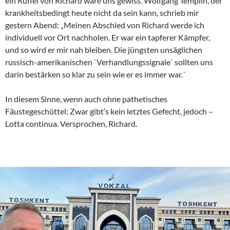
ein Rüffel von Richard wäre uns gewiss. Wolfgang Templin, der
krankheitsbedingt heute nicht da sein kann, schrieb mir
gestern Abend: „Meinen Abschied von Richard werde ich
individuell vor Ort nachholen. Er war ein tapferer Kämpfer,
und so wird er mir nah bleiben. Die jüngsten unsäglichen
russisch-amerikanischen `Verhandlungssignale` sollten uns
darin bestärken so klar zu sein wie er es immer war.´
In diesem Sinne, wenn auch ohne pathetisches
Fäustegeschüttel: Zwar gibt’s kein letztes Gefecht, jedoch –
Lotta continua. Versprochen, Richard.