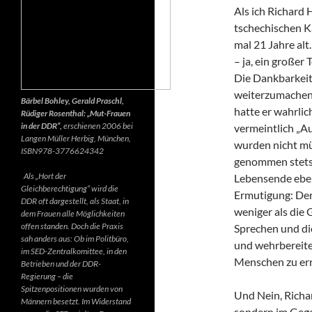
Als ich Richard 
tschechischen K
mal 21 Jahre alt.
– ja, ein großer
Die Dankbarkeit 
weiterzumachen.
Bärbel Bohley, Gerald Praschl,
hatte er wahrlic
Rüdiger Rosenthal: „Mut-Frauen
in der DDR“,
erschienen 2006 bei
vermeintlich „Au
Langen Müller Herbig, München,
wurden nicht mü
ISBN978-3776624342
genommen stets d
Als „Hort der
Lebensende ebenf
Gleichberechtigung“ wird die
Ermutigung: Der 
DDR oft dargestellt, als Staat, in
weniger als die 
dem Frauen alle Möglichkeiten
offen standen. Doch die Praxis
Sprechen und di
sah anders aus: Ob im Politbüro,
und wehrbereite
im SED-Zentralkomittee, in den
Menschen zu err
Betrieben und der DDR-
Regierung – die
Spitzenpositionen wurden von
Und Nein, Richar
Männern besetzt. Im Widerstand
sondern im Gegen