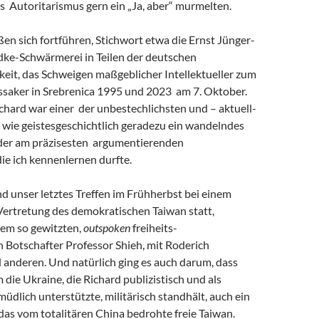
s Autoritarismus gern ein „Ja, aber“ murmelten.
eßen sich fortführen, Stichwort etwa die Ernst Jünger-
ke-Schwärmerei in Teilen der deutschen
keit, das Schweigen maßgeblicher Intellektueller zum
saker in Srebrenica 1995 und 2023 am 7. Oktober.
chard war einer der unbestechlichsten und – aktuell-
 wie geistesgeschichtlich geradezu ein wandelndes
 der am präzisesten argumentierenden
 die ich kennenlernen durfte.
and unser letztes Treffen im Frühherbst bei einem
Vertretung des demokratischen Taiwan statt,
em so gewitzten,
outspoken
freiheits-
 Botschafter Professor Shieh, mit Roderich
 anderen. Und natürlich ging es auch darum, dass
m die Ukraine, die Richard publizistisch und als
müdlich unterstützte, militärisch standhält, auch ein
r das vom totalitären China bedrohte freie Taiwan.