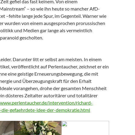
Zeit gefiel das fast keinem. Von einem
 Mainstream“ – so wie ihn heute so mancher AfD-
t –fehlte lange jede Spur, im Gegenteil. Warner wie
er wurden von einem ausgesprochen prorussischen
litikk und Medien gar lange als vermeintlich
paranoid gescholten.
Leider. Darunter litt er selbst am meisten. In einem
tikel, veröffentlicht auf Perlentaucher, zeichnet er ein
Ohne eine geistige Erneuerungsbewegung, die mit
nergie und Überzeugungskraft für den Erhalt
Ideale vorangehen, drohe der gesamten Menschheit
ein düsteres Zeitalter autoritärer und totalitärer
/www.perlentaucher.de/intervention/richard-
-die-gefaehrdete-idee-der-demokratie.html