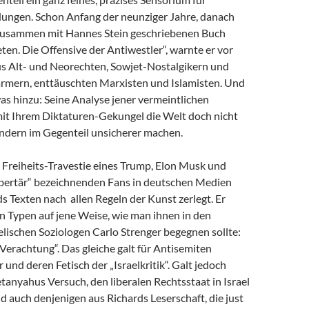
dungen. Schon Anfang der neunziger Jahre, danach
zusammen mit Hannes Stein geschriebenen Buch
en. Die Offensive der Antiwestler“, warnte er vor
us Alt- und Neorechten, Sowjet-Nostalgikern und
mern, enttäuschten Marxisten und Islamisten. Und
as hinzu: Seine Analyse jener vermeintlichen
 mit Ihrem Diktaturen-Gekungel die Welt doch nicht
ondern im Gegenteil unsicherer machen.
e Freiheits-Travestie eines Trump, Elon Musk und
libertär“ bezeichnenden Fans in deutschen Medien
s Texten nach allen Regeln der Kunst zerlegt. Er
n Typen auf jene Weise, wie man ihnen in den
lischen Soziologen Carlo Strenger begegnen sollte:
r Verachtung“. Das gleiche galt für Antisemiten
 und deren Fetisch der „Israelkritik“. Galt jedoch
anyahus Versuch, den liberalen Rechtsstaat in Israel
nd auch denjenigen aus Richards Leserschaft, die just