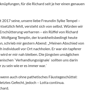
rknüpfungen, für die Richard seit je her einen genauen
it 2017 seine, unsere liebe Freundin Sylke Tempel –
ntsetzlich fehlt, versteht sich von selbst. Würden wir
 Erschütterung verharren – ein Rüffel von Richard
. Wolfgang Templin, der krankheitsbedingt heute
ann, schrieb mir gestern Abend: „Meinen Abschied von
h individuell vor Ort nachholen. Er war ein tapferer
wird er mir nah bleiben. Die jüngsten unsäglichen
anischen `Verhandlungssignale` sollten uns darin
r zu sein wie er es immer war.´
, wenn auch ohne pathetisches Fäustegeschüttel:
 letztes Gefecht, jedoch – Lotta continua.
chard.