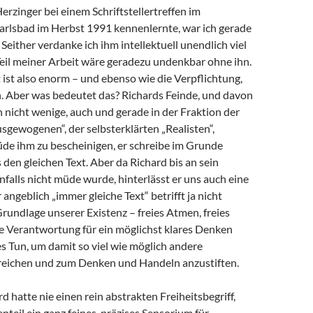
Herzinger bei einem Schriftstellertreffen im
arlsbad im Herbst 1991 kennenlernte, war ich gerade
 Seither verdanke ich ihm intellektuell unendlich viel
 Teil meiner Arbeit wäre geradezu undenkbar ohne ihn.
ist also enorm – und ebenso wie die Verpflichtung,
 Aber was bedeutet das? Richards Feinde, und davon
h nicht wenige, auch und gerade in der Fraktion der
sgewogenen“, der selbsterklärten „Realisten“,
de ihm zu bescheinigen, er schreibe im Grunde
en gleichen Text. Aber da Richard bis an sein
alls nicht müde wurde, hinterlässt er uns auch eine
angeblich „immer gleiche Text“ betrifft ja nicht
Grundlage unserer Existenz – freies Atmen, freies
e Verantwortung für ein möglichst klares Denken
s Tun, um damit so viel wie möglich andere
eichen und zum Denken und Handeln anzustiften.
d hatte nie einen rein abstrakten Freiheitsbegriff,
teil ein ganz feines, präzises Sensorium für