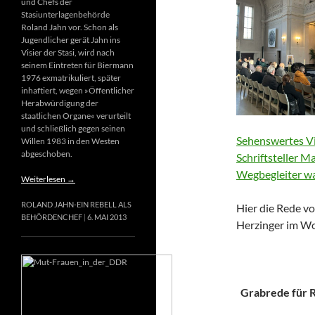
und Chefs der
Stasiunterlagenbehörde
Roland Jahn vor. Schon als
Jugendlicher gerät Jahn ins
Visier der Stasi, wird nach
seinem Eintreten für Biermann
1976 exmatrikuliert, später
inhaftiert, wegen »Öffentlicher
Herabwürdigung der
staatlichen Organe« verurteilt
und schließlich gegen seinen
Sehenswertes Vi
Willen 1983 in den Westen
abgeschoben.
Schriftsteller M
Wegbegleiter wa
Weiterlesen
→
ROLAND JAHN-EIN REBELL ALS
Hier die Rede vo
BEHÖRDENCHEF
6. MAI 2013
Herzinger im Wo
Grabrede für Ri