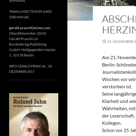
SUPERillu
Telefon 030/754430-6400
ABSCH
(Sekretariat)
HERZIN
gerald.praschl(at)me.com
(StandDezember 2024)
Gerald Praschl c/o
21. NOVEMBER 
BurdaVerlag Publishing
GmbH, Heiligegeistkirchplatz
1, 10178 Berlin
Am 21. November
Berlin-Schönebe
INFO GERALD PRASCHL
18.
Journalistenkol
DEZEMBER 2017
Wochen vor sein
verstorben ist.
Seine langjährig
Klarheit und se
Wahrheiten, mit 
der Leserschaft
Kollegen.
Schon vor 25 Jah