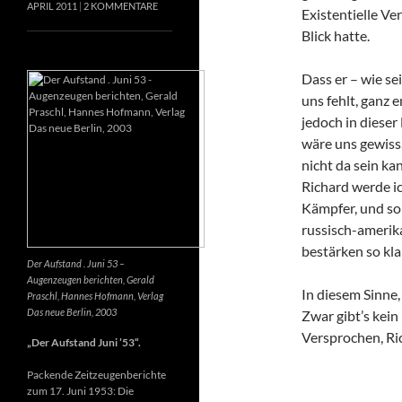
APRIL 2011
2 KOMMENTARE
Existentielle Ve
Blick hatte.
Dass er – wie se
uns fehlt, ganz e
jedoch in dieser
wäre uns gewiss
nicht da sein k
Richard werde ic
Kämpfer, und so 
russisch-amerik
bestärken so kla
Der Aufstand . Juni 53 –
Augenzeugen berichten, Gerald
In diesem Sinne
Praschl, Hannes Hofmann, Verlag
Das neue Berlin, 2003
Zwar gibt’s kein
Versprochen, Ri
„Der Aufstand Juni ’53“.
Packende Zeitzeugenberichte
zum 17. Juni 1953: Die