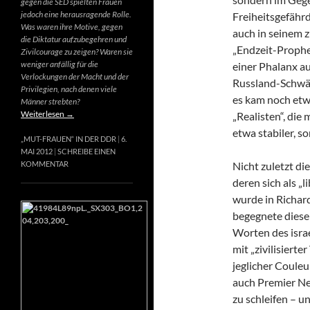
gegen die SED spielten Frauen
jedoch eine herausragende Rolle.
Freiheitsgefähr
Was waren ihre Motive, gegen
auch in seinem 
die Diktatur aufzubegehren und
„Endzeit-Prophet
Zivilcourage zu zeigen? Waren sie
weniger anfällig für die
einer Phalanx a
Verlockungen der Macht und der
Russland-Schwär
Privilegien, nach denen viele
es kam noch etw
Männer strebten?
Weiterlesen
→
„Realisten“, die
etwa stabiler, s
„MUT-FRAUEN“ IN DER DDR
6.
MAI 2012
SCHREIBE EINEN
Nicht zuletzt di
KOMMENTAR
deren sich als „
wurde in Richard
begegnete diese
Worten des israe
mit „zivilisierte
jeglicher Couleur
auch Premier Net
zu schleifen – u