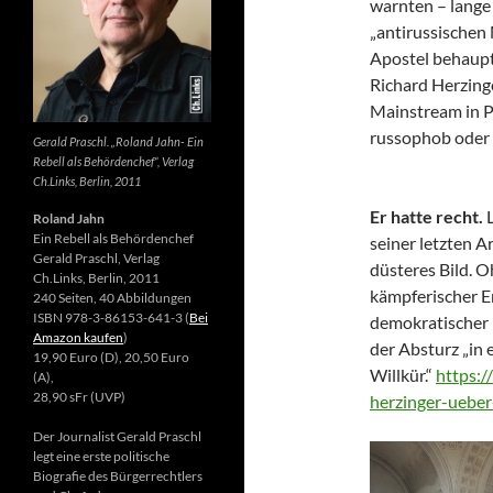
warnten – lange 
„antirussischen
Apostel behaupte
Richard Herzing
Mainstream in Po
russophob oder 
Gerald Praschl. „Roland Jahn- Ein
Rebell als Behördenchef“, Verlag
Ch.Links, Berlin, 2011
Er hatte recht.
Roland Jahn
Ein Rebell als Behördenchef
seiner letzten Ar
Gerald Praschl, Verlag
düsteres Bild. 
Ch.Links, Berlin, 2011
kämpferischer E
240 Seiten, 40 Abbildungen
ISBN 978-3-86153-641-3 (
Bei
demokratischer 
Amazon kaufen
)
der Absturz „in 
19,90 Euro (D), 20,50 Euro
Willkür.“
https:/
(A),
28,90 sFr (UVP)
herzinger-ueber
Der Journalist Gerald Praschl
legt eine erste politische
Biografie des Bürgerrechtlers