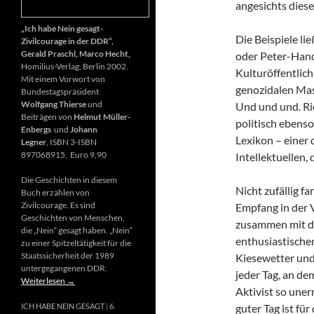
angesichts diese
„Ich habe Nein gesagt-
Die Beispiele li
Zivilcourage in der DDR“,
Gerald Praschl, Marco Hecht,
oder Peter-Hand
Homilius-Verlag, Berlin 2002.
Kulturöffentlich
Mit einem Vorwort von
genozidalen Mas
Bundestagspräsident
Wolfgang Thierse
und
Und und und. Ri
Beiträgen von
Helmut Müller-
politisch ebenso
Enbergs
und
Johann
Lexikon – einer
Legner
, ISBN 3-ISBN
897068915, Euro 9,90
Intellektuellen,
Die Geschichten in diesem
Nicht zufällig f
Buch erzählen von
Zivilcourage. Es sind
Empfang in der 
Geschichten von Menschen,
zusammen mit d
die „Nein“ gesagt haben. „Nein“
enthusiastischen
zu einer Spitzeltätigkeit für die
Staatssicherheit der 1989
Kiesewetter und
untergegangenen DDR.
jeder Tag, an de
Weiterlesen
→
Aktivist so uner
guter Tag ist fü
ICH HABE NEIN GESAGT
6.