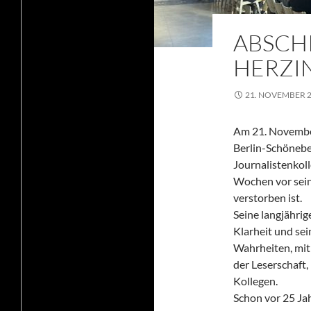
ABSCH
HERZIN
21. NOVEMBER 
Am 21. November
Berlin-Schönebe
Journalistenkol
Wochen vor sein
verstorben ist.
Seine langjährig
Klarheit und se
Wahrheiten, mit 
der Leserschaft
Kollegen.
Schon vor 25 Jah