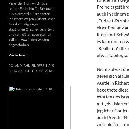
Visier der Stasi, wird nach
Freiheitsgefähr
seinem Eintreten für Biermann
auch in seinem 
1976 exmatrikuliert, später
inhaftiert, wegen »Öffentlicher
„Endzeit-Prophet
Herabwürdigung der
einer Phalanx a
staatlichen Organe« verurteilt
Russland-Schwär
und schließlich gegen seinen
Willen 1983 in den Westen
es kam noch etw
abgeschoben.
„Realisten“, die
etwa stabiler, s
Weiterlesen
→
ROLAND JAHN-EIN REBELL ALS
Nicht zuletzt di
BEHÖRDENCHEF
6. MAI 2013
deren sich als „
wurde in Richard
begegnete diese
Worten des israe
mit „zivilisierte
jeglicher Couleur
auch Premier Net
zu schleifen – u