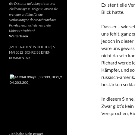
die Diktatur aufzubegehren und
Existentielle Ve
Zivilcourage zu zeigen? Waren sie
Blick hatte.
weniger anfällig für die
Verlockungen der Macht und der
Privilegien, nach denen viele
Dass er – wie se
Männer strebten?
uns fehlt, ganz e
Weiterlesen
→
jedoch in dieser
„MUT-FRAUEN“ IN DER DDR
6.
wäre uns gewiss
MAI 2012
SCHREIBE EINEN
nicht da sein k
KOMMENTAR
Richard werde ic
Kämpfer, und so 
russisch-amerik
bestärken so kla
In diesem Sinne
Zwar gibt’s kein
Versprochen, Ri
„Ich habe Nein gesagt-