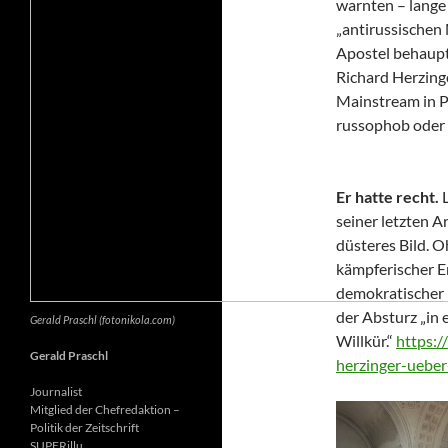
warnten – lange 
„antirussischen
Apostel behaupte
Richard Herzing
Mainstream in Po
russophob oder 
Er hatte recht.
seiner letzten Ar
düsteres Bild. 
kämpferischer E
demokratischer 
der Absturz „in 
Gerald Praschl (fotonikola.com)
Willkür.“
https:/
Gerald Praschl
herzinger-ueber
Journalist
Mitglied der Chefredaktion –
Politik der Zeitschrift
SUPERillu