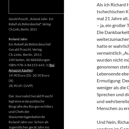
Als ich Richard 
tschechischen K
mal 21 Jahre alt.
Gerald Praschl. „Roland Jahn- Ein
Rebell als Behördenchef“, Verlag
– ja, ein großer
Ch.Links, Berlin, 2011
Die Dankbarkeit 
weiterzumachen.
Roland Jahn
Ein Rebell als Behördenchef
hatte er wahrlic
Gerald Praschl, Verlag
vermeintlich „Au
Ch.Links, Berlin, 2011
wurden nicht mü
240 Seiten, 40 Abbildungen
ISBN 978-3-86153-641-3 (
Bei
genommen stets d
Amazon kaufen
)
Lebensende ebenf
19,90 Euro (D), 20,50 Euro
Ermutigung: Der 
(A),
28,90 sFr (UVP)
weniger als die 
Sprechen und di
Der Journalist Gerald Praschl
und wehrbereite
legt eine erste politische
Biografie des Bürgerrechtlers
Menschen zu err
und Chefs der
Stasiunterlagenbehörde
Und Nein, Richar
Roland Jahn vor. Schon als
Jugendlicher gerät Jahn ins
sondern im Gegen