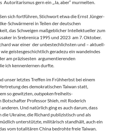
s Autoritarismus gern ein „Ja, aber“ murmelten.
eßen sich fortführen, Stichwort etwa die Ernst Jünger-
ke-Schwärmerei in Teilen der deutschen
keit, das Schweigen maßgeblicher Intellektueller zum
saker in Srebrenica 1995 und 2023 am 7. Oktober.
chard war einer der unbestechlichsten und – aktuell-
 wie geistesgeschichtlich geradezu ein wandelndes
 der am präzisesten argumentierenden
 die ich kennenlernen durfte.
and unser letztes Treffen im Frühherbst bei einem
Vertretung des demokratischen Taiwan statt,
em so gewitzten,
outspoken
freiheits-
 Botschafter Professor Shieh, mit Roderich
 anderen. Und natürlich ging es auch darum, dass
m die Ukraine, die Richard publizistisch und als
müdlich unterstützte, militärisch standhält, auch ein
r das vom totalitären China bedrohte freie Taiwan.