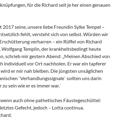
rknüpfungen, für die Richard seit je her einen genauen
it 2017 seine, unsere liebe Freundin Sylke Tempel –
ntsetzlich fehlt, versteht sich von selbst. Würden wir
 Erschütterung verharren – ein Rüffel von Richard
. Wolfgang Templin, der krankheitsbedingt heute
ann, schrieb mir gestern Abend: „Meinen Abschied von
h individuell vor Ort nachholen. Er war ein tapferer
wird er mir nah bleiben. Die jüngsten unsäglichen
anischen `Verhandlungssignale` sollten uns darin
r zu sein wie er es immer war.´
, wenn auch ohne pathetisches Fäustegeschüttel:
 letztes Gefecht, jedoch – Lotta continua.
chard.