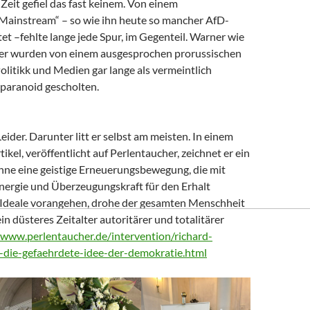
Zeit gefiel das fast keinem. Von einem
 Mainstream“ – so wie ihn heute so mancher AfD-
t –fehlte lange jede Spur, im Gegenteil. Warner wie
er wurden von einem ausgesprochen prorussischen
litikk und Medien gar lange als vermeintlich
paranoid gescholten.
Leider. Darunter litt er selbst am meisten. In einem
tikel, veröffentlicht auf Perlentaucher, zeichnet er ein
Ohne eine geistige Erneuerungsbewegung, die mit
nergie und Überzeugungskraft für den Erhalt
Ideale vorangehen, drohe der gesamten Menschheit
ein düsteres Zeitalter autoritärer und totalitärer
/www.perlentaucher.de/intervention/richard-
-die-gefaehrdete-idee-der-demokratie.html