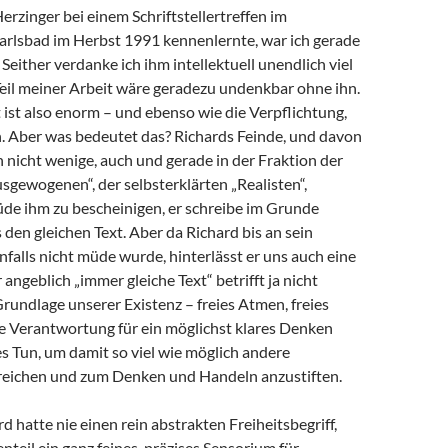
Herzinger bei einem Schriftstellertreffen im
arlsbad im Herbst 1991 kennenlernte, war ich gerade
 Seither verdanke ich ihm intellektuell unendlich viel
 Teil meiner Arbeit wäre geradezu undenkbar ohne ihn.
ist also enorm – und ebenso wie die Verpflichtung,
 Aber was bedeutet das? Richards Feinde, und davon
h nicht wenige, auch und gerade in der Fraktion der
sgewogenen“, der selbsterklärten „Realisten“,
de ihm zu bescheinigen, er schreibe im Grunde
en gleichen Text. Aber da Richard bis an sein
alls nicht müde wurde, hinterlässt er uns auch eine
angeblich „immer gleiche Text“ betrifft ja nicht
Grundlage unserer Existenz – freies Atmen, freies
e Verantwortung für ein möglichst klares Denken
s Tun, um damit so viel wie möglich andere
eichen und zum Denken und Handeln anzustiften.
d hatte nie einen rein abstrakten Freiheitsbegriff,
teil ein ganz feines, präzises Sensorium für