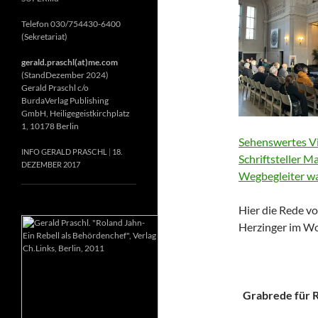
Telefon 030/754430-6400
(Sekretariat)
gerald.praschl(at)me.com
(StandDezember 2024)
Gerald Praschl c/o
BurdaVerlag Publishing
GmbH, Heiligegeistkirchplatz
1, 10178 Berlin
Sehenswertes Vi
INFO GERALD PRASCHL
18.
Schriftsteller M
DEZEMBER 2017
Wegbegleiter wa
Hier die Rede vo
Herzinger im Wo
Grabrede für Ri