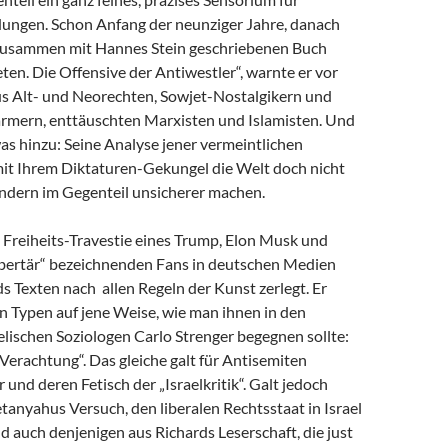
dungen. Schon Anfang der neunziger Jahre, danach
zusammen mit Hannes Stein geschriebenen Buch
en. Die Offensive der Antiwestler“, warnte er vor
us Alt- und Neorechten, Sowjet-Nostalgikern und
mern, enttäuschten Marxisten und Islamisten. Und
as hinzu: Seine Analyse jener vermeintlichen
 mit Ihrem Diktaturen-Gekungel die Welt doch nicht
ondern im Gegenteil unsicherer machen.
e Freiheits-Travestie eines Trump, Elon Musk und
libertär“ bezeichnenden Fans in deutschen Medien
s Texten nach allen Regeln der Kunst zerlegt. Er
n Typen auf jene Weise, wie man ihnen in den
lischen Soziologen Carlo Strenger begegnen sollte:
r Verachtung“. Das gleiche galt für Antisemiten
 und deren Fetisch der „Israelkritik“. Galt jedoch
anyahus Versuch, den liberalen Rechtsstaat in Israel
nd auch denjenigen aus Richards Leserschaft, die just