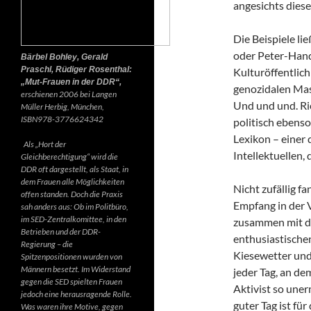
angesichts diese
Die Beispiele li
oder Peter-Hand
Bärbel Bohley, Gerald
Praschl, Rüdiger Rosenthal:
Kulturöffentlich
„Mut-Frauen in der DDR“,
genozidalen Mas
erschienen 2006 bei Langen
Und und und. Ri
Müller Herbig, München,
ISBN978-3776624342
politisch ebenso
Lexikon – einer
Als „Hort der
Intellektuellen,
Gleichberechtigung“ wird die
DDR oft dargestellt, als Staat, in
dem Frauen alle Möglichkeiten
Nicht zufällig f
offen standen. Doch die Praxis
Empfang in der 
sah anders aus: Ob im Politbüro,
im SED-Zentralkomittee, in den
zusammen mit d
Betrieben und der DDR-
enthusiastischen
Regierung – die
Kiesewetter und
Spitzenpositionen wurden von
Männern besetzt. Im Widerstand
jeder Tag, an de
gegen die SED spielten Frauen
Aktivist so uner
jedoch eine herausragende Rolle.
guter Tag ist fü
Was waren ihre Motive, gegen