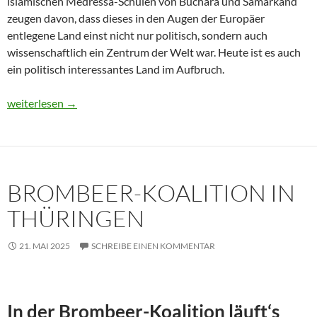
islamischen Medressa-Schulen von Buchara und Samarkand
zeugen davon, dass dieses in den Augen der Europäer
entlegene Land einst nicht nur politisch, sondern auch
wissenschaftlich ein Zentrum der Welt war. Heute ist es auch
ein politisch interessantes Land im Aufbruch.
Usbekistan 2025: Unterwegs in einem Land im Aufbruch
weiterlesen
→
BROMBEER-KOALITION IN
THÜRINGEN
21. MAI 2025
SCHREIBE EINEN KOMMENTAR
In der Brombeer-Koalition läuft‘s