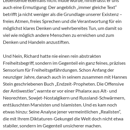
Lebensende ebenfalls nicht müde wurde, hinterlässt er uns
auch eine Ermutigung: Der angeblich „immer gleiche Text“
betrifft ja nicht weniger als die Grundlage unserer Existenz –
freies Atmen, freies Sprechen und die Verantwortung für ein
möglichst klares Denken und wehrbereites Tun, um damit so
viel wie möglich andere Menschen zu erreichen und zum
Denken und Handeln anzustiften.
Und Nein, Richard hatte nie einen rein abstrakten
Freiheitsbegriff, sondern im Gegenteil ein ganz feines, präzises
Sensorium für Freiheitsgefährdungen. Schon Anfang der
neunziger Jahre, danach auch in seinem zusammen mit Hannes
Stein geschriebenen Buch „Endzeit-Propheten. Die Offensive
der Antiwestler“, warnte er vor einer Phalanx aus Alt- und
Neorechten, Sowjet-Nostalgikern und Russland-Schwärmern,
enttäuschten Marxisten und Islamisten. Und es kam noch
etwas hinzu: Seine Analyse jener vermeintlichen „Realisten“,
die mit Ihrem Diktaturen-Gekungel die Welt doch nicht etwa
stabiler, sondern im Gegenteil unsicherer machen.