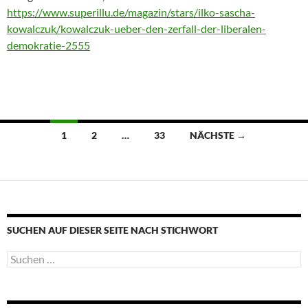
https://www.superillu.de/magazin/stars/ilko-sascha-
kowalczuk/kowalczuk-ueber-den-zerfall-der-liberalen-
demokratie-2555
Beitragsnavigation
1
2
…
33
NÄCHSTE →
SUCHEN AUF DIESER SEITE NACH STICHWORT
Suche
nach: