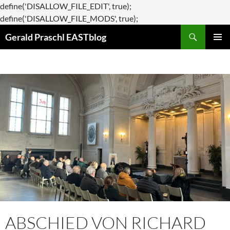
define('DISALLOW_FILE_EDIT', true);
Zum
define('DISALLOW_FILE_MODS', true);
Suchen
Inhalt
Gerald Praschl EASTblog
springen
PRIMÄR
MENÜ
ABSCHIED VON RICHARD