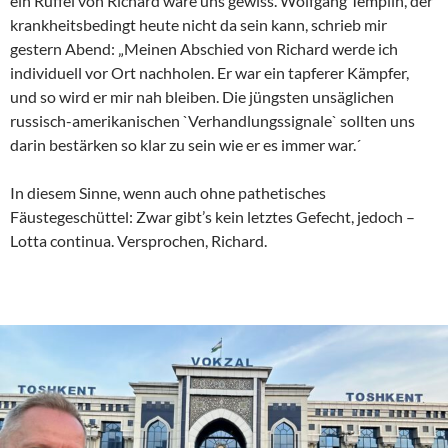
ein Rüffel von Richard wäre uns gewiss. Wolfgang Templin, der
krankheitsbedingt heute nicht da sein kann, schrieb mir
gestern Abend: „Meinen Abschied von Richard werde ich
individuell vor Ort nachholen. Er war ein tapferer Kämpfer,
und so wird er mir nah bleiben. Die jüngsten unsäglichen
russisch-amerikanischen `Verhandlungssignale` sollten uns
darin bestärken so klar zu sein wie er es immer war.´
In diesem Sinne, wenn auch ohne pathetisches
Fäustegeschüttel: Zwar gibt’s kein letztes Gefecht, jedoch –
Lotta continua. Versprochen, Richard.