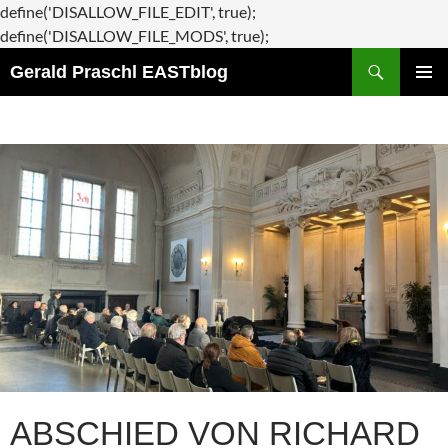
define('DISALLOW_FILE_EDIT', true);
Zum
define('DISALLOW_FILE_MODS', true);
Suchen
Inhalt
Gerald Praschl EASTblog
springen
PRIMÄR
MENÜ
ABSCHIED VON RICHARD