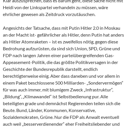
Klar auszusprechen, dass es darum geht, diese Sache nicht mit
Heidi von der Linkspartei verhandeln zu müssen, wäre
ehrlicher gewesen als Zeitdruck vorzutäuschen.
Angesichts der Tatsache, dass mit Putin Hitler 2.0 in Moskau
an der Macht ist- gefährlicher als Hitler, denn Putin hat anders
als Hitler Atomraketen – ist es zweifellos nötig, gegen diese
Bedrohung aufzurüsten, da sind sich Union, SPD, Grüne und
FDP nach langen Jahren einer parteiübergreifenden Gas-
Appeasement-Politik, die das größte Politikversagen in der
Geschichte der Bundesrepublik darstellt, endlich
berechtigterweise einig. Aber dass daneben und vor allem in
einem Paket beschlossene 500 Milliarden- „Sondervermögen“
für was auch immer, mit blumigem Zweck „Infrastruktur“,
„Bildung“, „Klimawandel“ ist Selbstbedienung pur. Alle
beteiligten grade und demnächst Regierenden teilen sich die
Beute. Bund, Länder, Kommunen, Konservative,
Sozialdemokraten, Grüne. Nur die FDP als Anwalt eventuell
auch weil „besserverdienender“ eher Freiheitsliebender und