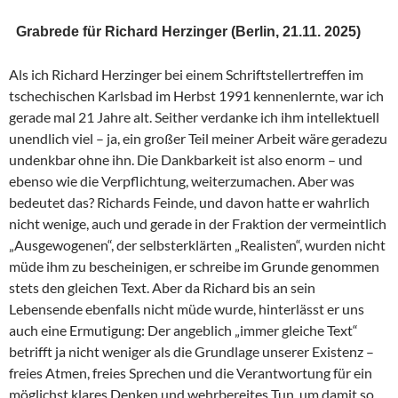
Grabrede für Richard Herzinger (Berlin, 21.11. 2025)
Als ich Richard Herzinger bei einem Schriftstellertreffen im
tschechischen Karlsbad im Herbst 1991 kennenlernte, war ich
gerade mal 21 Jahre alt. Seither verdanke ich ihm intellektuell
unendlich viel – ja, ein großer Teil meiner Arbeit wäre geradezu
undenkbar ohne ihn. Die Dankbarkeit ist also enorm – und
ebenso wie die Verpflichtung, weiterzumachen. Aber was
bedeutet das? Richards Feinde, und davon hatte er wahrlich
nicht wenige, auch und gerade in der Fraktion der vermeintlich
„Ausgewogenen“, der selbsterklärten „Realisten“, wurden nicht
müde ihm zu bescheinigen, er schreibe im Grunde genommen
stets den gleichen Text. Aber da Richard bis an sein
Lebensende ebenfalls nicht müde wurde, hinterlässt er uns
auch eine Ermutigung: Der angeblich „immer gleiche Text“
betrifft ja nicht weniger als die Grundlage unserer Existenz –
freies Atmen, freies Sprechen und die Verantwortung für ein
möglichst klares Denken und wehrbereites Tun, um damit so