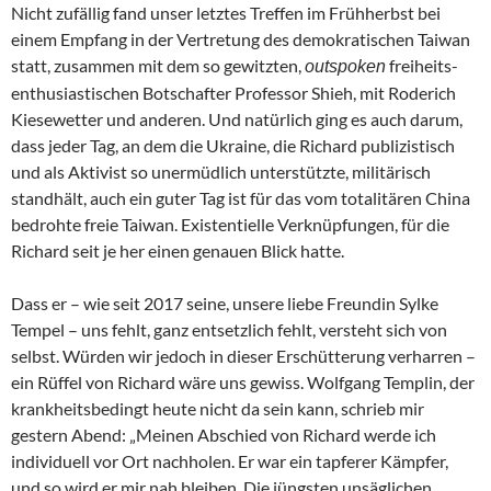
Nicht zufällig fand unser letztes Treffen im Frühherbst bei
einem Empfang in der Vertretung des demokratischen Taiwan
statt, zusammen mit dem so gewitzten,
freiheits-
outspoken
enthusiastischen Botschafter Professor Shieh, mit Roderich
Kiesewetter und anderen. Und natürlich ging es auch darum,
dass jeder Tag, an dem die Ukraine, die Richard publizistisch
und als Aktivist so unermüdlich unterstützte, militärisch
standhält, auch ein guter Tag ist für das vom totalitären China
bedrohte freie Taiwan. Existentielle Verknüpfungen, für die
Richard seit je her einen genauen Blick hatte.
Dass er – wie seit 2017 seine, unsere liebe Freundin Sylke
Tempel – uns fehlt, ganz entsetzlich fehlt, versteht sich von
selbst. Würden wir jedoch in dieser Erschütterung verharren –
ein Rüffel von Richard wäre uns gewiss. Wolfgang Templin, der
krankheitsbedingt heute nicht da sein kann, schrieb mir
gestern Abend: „Meinen Abschied von Richard werde ich
individuell vor Ort nachholen. Er war ein tapferer Kämpfer,
und so wird er mir nah bleiben. Die jüngsten unsäglichen