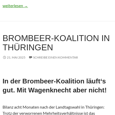
Usbekistan 2025: Unterwegs in einem Land im Aufbruch
weiterlesen
→
BROMBEER-KOALITION IN
THÜRINGEN
21. MAI 2025
SCHREIBE EINEN KOMMENTAR
In der Brombeer-Koalition läuft‘s
gut. Mit Wagenknecht aber nicht!
Bilanz acht Monaten nach der Landtagswahl in Thüringen:
Trotz der verworrenen Mehrheitsverhältnisse ist das