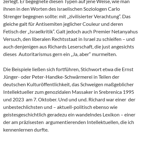
zerlegt. Er begegnete diesen Typen auf jene Weise, wie man
ihnen in den Worten des israelischen Soziologen Carlo
Strenger begegnen sollte: mit „zivilisierter Verachtung“. Das
gleiche galt für Antisemiten jeglicher Couleur und deren
Fetisch der „Israelkritik“. Galt jedoch auch Premier Netanyahus
Versuch, den liberalen Rechtsstaat in Israel zu schleifen – und
auch denjenigen aus Richards Leserschaft, die just angesichts
dieses Autoritarismus gern ein „Ja, aber“ murmelten.
Die Beispiele ließen sich fortführen, Stichwort etwa die Ernst
Jünger- oder Peter-Handke-Schwärmerei in Teilen der
deutschen Kulturöffentlichkeit, das Schweigen maßgeblicher
Intellektueller zum genozidalen Massaker in Srebrenica 1995
und 2023 am 7. Oktober. Und und und. Richard war einer der
unbestechlichsten und – aktuell-politisch ebenso wie
geistesgeschichtlich geradezu ein wandelndes Lexikon – einer
der am präzisesten argumentierenden Intellektuellen, die ich
kennenlernen durfte.