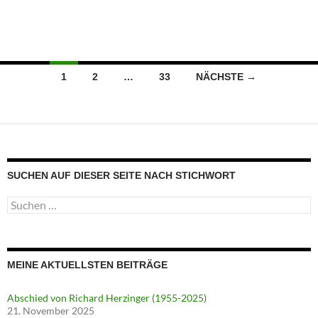
Beitragsnavigation
1
2
…
33
NÄCHSTE →
SUCHEN AUF DIESER SEITE NACH STICHWORT
Suche
nach:
MEINE AKTUELLSTEN BEITRÄGE
Abschied von Richard Herzinger (1955-2025)
21. November 2025