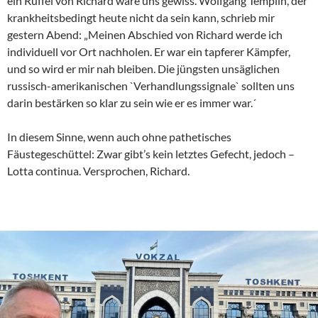
ein Rüffel von Richard wäre uns gewiss. Wolfgang Templin, der
krankheitsbedingt heute nicht da sein kann, schrieb mir
gestern Abend: „Meinen Abschied von Richard werde ich
individuell vor Ort nachholen. Er war ein tapferer Kämpfer,
und so wird er mir nah bleiben. Die jüngsten unsäglichen
russisch-amerikanischen `Verhandlungssignale` sollten uns
darin bestärken so klar zu sein wie er es immer war.´
In diesem Sinne, wenn auch ohne pathetisches
Fäustegeschüttel: Zwar gibt’s kein letztes Gefecht, jedoch –
Lotta continua. Versprochen, Richard.