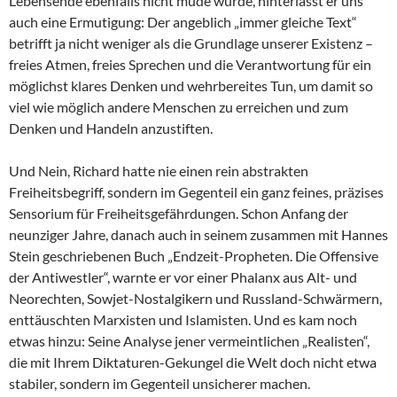
Lebensende ebenfalls nicht müde wurde, hinterlässt er uns
auch eine Ermutigung: Der angeblich „immer gleiche Text“
betrifft ja nicht weniger als die Grundlage unserer Existenz –
freies Atmen, freies Sprechen und die Verantwortung für ein
möglichst klares Denken und wehrbereites Tun, um damit so
viel wie möglich andere Menschen zu erreichen und zum
Denken und Handeln anzustiften.
Und Nein, Richard hatte nie einen rein abstrakten
Freiheitsbegriff, sondern im Gegenteil ein ganz feines, präzises
Sensorium für Freiheitsgefährdungen. Schon Anfang der
neunziger Jahre, danach auch in seinem zusammen mit Hannes
Stein geschriebenen Buch „Endzeit-Propheten. Die Offensive
der Antiwestler“, warnte er vor einer Phalanx aus Alt- und
Neorechten, Sowjet-Nostalgikern und Russland-Schwärmern,
enttäuschten Marxisten und Islamisten. Und es kam noch
etwas hinzu: Seine Analyse jener vermeintlichen „Realisten“,
die mit Ihrem Diktaturen-Gekungel die Welt doch nicht etwa
stabiler, sondern im Gegenteil unsicherer machen.