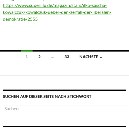
https://www.superillu.de/magazin/stars/ilko-sascha-
kowalczuk/kowalczuk-ueber-den-zerfall-der-liberalen-
demokratie-2555
Beitragsnavigation
1
2
…
33
NÄCHSTE →
SUCHEN AUF DIESER SEITE NACH STICHWORT
Suche
nach: