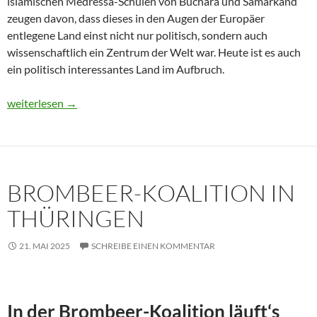
islamischen Medressa-Schulen von Buchara und Samarkand
zeugen davon, dass dieses in den Augen der Europäer
entlegene Land einst nicht nur politisch, sondern auch
wissenschaftlich ein Zentrum der Welt war. Heute ist es auch
ein politisch interessantes Land im Aufbruch.
Usbekistan 2025: Unterwegs in einem Land im Aufbruch
weiterlesen
→
BROMBEER-KOALITION IN
THÜRINGEN
21. MAI 2025
SCHREIBE EINEN KOMMENTAR
In der Brombeer-Koalition läuft‘s