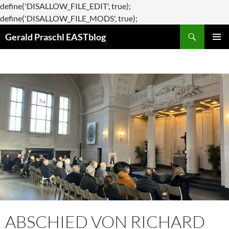
define('DISALLOW_FILE_EDIT', true);
Zum
define('DISALLOW_FILE_MODS', true);
Suchen
Inhalt
Gerald Praschl EASTblog
springen
PRIMÄR
MENÜ
ABSCHIED VON RICHARD