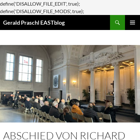
define('DISALLOW_FILE_EDIT', true);
Zum
define('DISALLOW_FILE_MODS', true);
Suchen
Inhalt
Gerald Praschl EASTblog
springen
PRIMÄR
MENÜ
ABSCHIED VON RICHARD