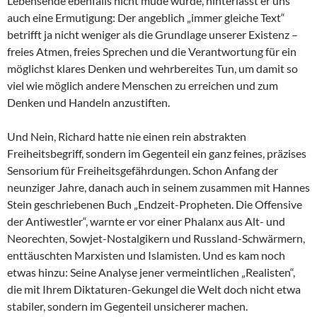
Lebensende ebenfalls nicht müde wurde, hinterlässt er uns
auch eine Ermutigung: Der angeblich „immer gleiche Text“
betrifft ja nicht weniger als die Grundlage unserer Existenz –
freies Atmen, freies Sprechen und die Verantwortung für ein
möglichst klares Denken und wehrbereites Tun, um damit so
viel wie möglich andere Menschen zu erreichen und zum
Denken und Handeln anzustiften.
Und Nein, Richard hatte nie einen rein abstrakten
Freiheitsbegriff, sondern im Gegenteil ein ganz feines, präzises
Sensorium für Freiheitsgefährdungen. Schon Anfang der
neunziger Jahre, danach auch in seinem zusammen mit Hannes
Stein geschriebenen Buch „Endzeit-Propheten. Die Offensive
der Antiwestler“, warnte er vor einer Phalanx aus Alt- und
Neorechten, Sowjet-Nostalgikern und Russland-Schwärmern,
enttäuschten Marxisten und Islamisten. Und es kam noch
etwas hinzu: Seine Analyse jener vermeintlichen „Realisten“,
die mit Ihrem Diktaturen-Gekungel die Welt doch nicht etwa
stabiler, sondern im Gegenteil unsicherer machen.