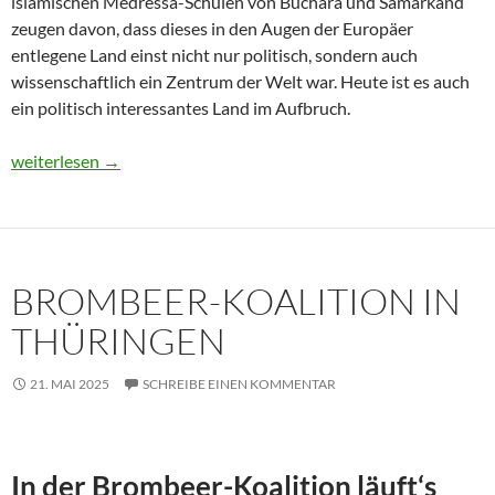
islamischen Medressa-Schulen von Buchara und Samarkand
zeugen davon, dass dieses in den Augen der Europäer
entlegene Land einst nicht nur politisch, sondern auch
wissenschaftlich ein Zentrum der Welt war. Heute ist es auch
ein politisch interessantes Land im Aufbruch.
Usbekistan 2025: Unterwegs in einem Land im Aufbruch
weiterlesen
→
BROMBEER-KOALITION IN
THÜRINGEN
21. MAI 2025
SCHREIBE EINEN KOMMENTAR
In der Brombeer-Koalition läuft‘s