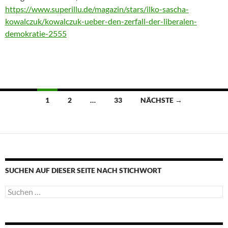
https://www.superillu.de/magazin/stars/ilko-sascha-
kowalczuk/kowalczuk-ueber-den-zerfall-der-liberalen-
demokratie-2555
Beitragsnavigation
1
2
…
33
NÄCHSTE →
SUCHEN AUF DIESER SEITE NACH STICHWORT
Suche
nach: