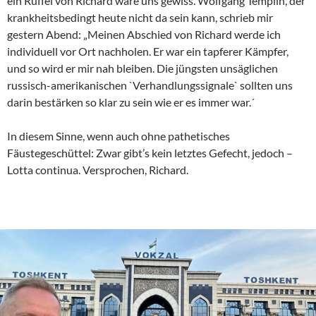
ein Rüffel von Richard wäre uns gewiss. Wolfgang Templin, der
krankheitsbedingt heute nicht da sein kann, schrieb mir
gestern Abend: „Meinen Abschied von Richard werde ich
individuell vor Ort nachholen. Er war ein tapferer Kämpfer,
und so wird er mir nah bleiben. Die jüngsten unsäglichen
russisch-amerikanischen `Verhandlungssignale` sollten uns
darin bestärken so klar zu sein wie er es immer war.´
In diesem Sinne, wenn auch ohne pathetisches
Fäustegeschüttel: Zwar gibt’s kein letztes Gefecht, jedoch –
Lotta continua. Versprochen, Richard.