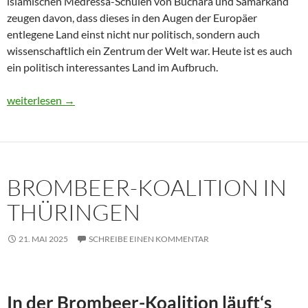
islamischen Medressa-Schulen von Buchara und Samarkand
zeugen davon, dass dieses in den Augen der Europäer
entlegene Land einst nicht nur politisch, sondern auch
wissenschaftlich ein Zentrum der Welt war. Heute ist es auch
ein politisch interessantes Land im Aufbruch.
Usbekistan 2025: Unterwegs in einem Land im Aufbruch
weiterlesen
→
BROMBEER-KOALITION IN
THÜRINGEN
21. MAI 2025
SCHREIBE EINEN KOMMENTAR
In der Brombeer-Koalition läuft‘s