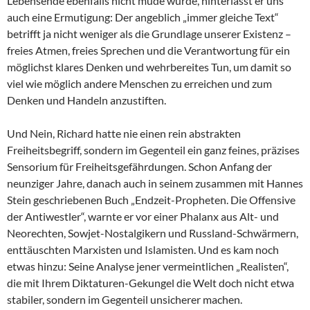
Lebensende ebenfalls nicht müde wurde, hinterlässt er uns
auch eine Ermutigung: Der angeblich „immer gleiche Text“
betrifft ja nicht weniger als die Grundlage unserer Existenz –
freies Atmen, freies Sprechen und die Verantwortung für ein
möglichst klares Denken und wehrbereites Tun, um damit so
viel wie möglich andere Menschen zu erreichen und zum
Denken und Handeln anzustiften.
Und Nein, Richard hatte nie einen rein abstrakten
Freiheitsbegriff, sondern im Gegenteil ein ganz feines, präzises
Sensorium für Freiheitsgefährdungen. Schon Anfang der
neunziger Jahre, danach auch in seinem zusammen mit Hannes
Stein geschriebenen Buch „Endzeit-Propheten. Die Offensive
der Antiwestler“, warnte er vor einer Phalanx aus Alt- und
Neorechten, Sowjet-Nostalgikern und Russland-Schwärmern,
enttäuschten Marxisten und Islamisten. Und es kam noch
etwas hinzu: Seine Analyse jener vermeintlichen „Realisten“,
die mit Ihrem Diktaturen-Gekungel die Welt doch nicht etwa
stabiler, sondern im Gegenteil unsicherer machen.