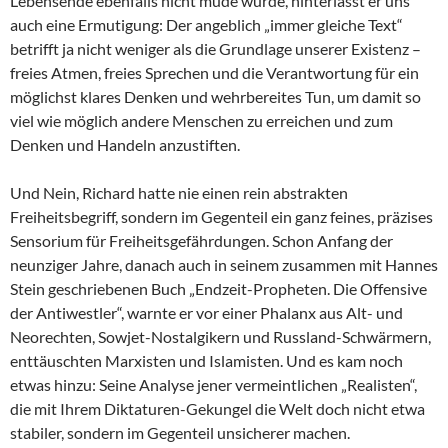
Lebensende ebenfalls nicht müde wurde, hinterlässt er uns
auch eine Ermutigung: Der angeblich „immer gleiche Text“
betrifft ja nicht weniger als die Grundlage unserer Existenz –
freies Atmen, freies Sprechen und die Verantwortung für ein
möglichst klares Denken und wehrbereites Tun, um damit so
viel wie möglich andere Menschen zu erreichen und zum
Denken und Handeln anzustiften.
Und Nein, Richard hatte nie einen rein abstrakten
Freiheitsbegriff, sondern im Gegenteil ein ganz feines, präzises
Sensorium für Freiheitsgefährdungen. Schon Anfang der
neunziger Jahre, danach auch in seinem zusammen mit Hannes
Stein geschriebenen Buch „Endzeit-Propheten. Die Offensive
der Antiwestler“, warnte er vor einer Phalanx aus Alt- und
Neorechten, Sowjet-Nostalgikern und Russland-Schwärmern,
enttäuschten Marxisten und Islamisten. Und es kam noch
etwas hinzu: Seine Analyse jener vermeintlichen „Realisten“,
die mit Ihrem Diktaturen-Gekungel die Welt doch nicht etwa
stabiler, sondern im Gegenteil unsicherer machen.