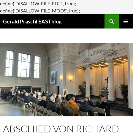
define('DISALLOW_FILE_EDIT', true);
Zum
define('DISALLOW_FILE_MODS', true);
Suchen
Inhalt
Gerald Praschl EASTblog
springen
PRIMÄR
MENÜ
ABSCHIED VON RICHARD