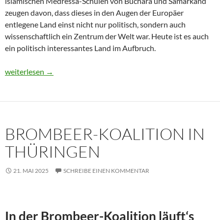
islamischen Medressa-Schulen von Buchara und Samarkand
zeugen davon, dass dieses in den Augen der Europäer
entlegene Land einst nicht nur politisch, sondern auch
wissenschaftlich ein Zentrum der Welt war. Heute ist es auch
ein politisch interessantes Land im Aufbruch.
Usbekistan 2025: Unterwegs in einem Land im Aufbruch
weiterlesen
→
BROMBEER-KOALITION IN
THÜRINGEN
21. MAI 2025
SCHREIBE EINEN KOMMENTAR
In der Brombeer-Koalition läuft‘s