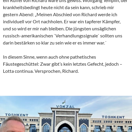
ein Rüffel von Richard wäre uns gewiss. Wolfgang Templin, der
krankheitsbedingt heute nicht da sein kann, schrieb mir
gestern Abend: „Meinen Abschied von Richard werde ich
individuell vor Ort nachholen. Er war ein tapferer Kämpfer,
und so wird er mir nah bleiben. Die jüngsten unsäglichen
russisch-amerikanischen `Verhandlungssignale` sollten uns
darin bestärken so klar zu sein wie er es immer war.´
In diesem Sinne, wenn auch ohne pathetisches
Fäustegeschüttel: Zwar gibt’s kein letztes Gefecht, jedoch –
Lotta continua. Versprochen, Richard.