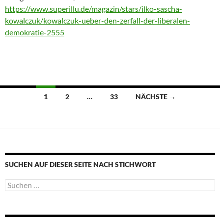
https://www.superillu.de/magazin/stars/ilko-sascha-
kowalczuk/kowalczuk-ueber-den-zerfall-der-liberalen-
demokratie-2555
Beitragsnavigation
1
2
…
33
NÄCHSTE →
SUCHEN AUF DIESER SEITE NACH STICHWORT
Suche
nach: