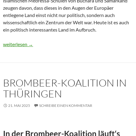
islamischen Medressa-Schulen von Buchara und Samarkand
zeugen davon, dass dieses in den Augen der Europäer
entlegene Land einst nicht nur politisch, sondern auch
wissenschaftlich ein Zentrum der Welt war. Heute ist es auch
ein politisch interessantes Land im Aufbruch.
Usbekistan 2025: Unterwegs in einem Land im Aufbruch
weiterlesen
→
BROMBEER-KOALITION IN
THÜRINGEN
21. MAI 2025
SCHREIBE EINEN KOMMENTAR
In der Brombeer-Koalition läuft‘s