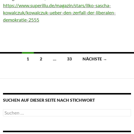
https://www.superillu.de/magazin/stars/ilko-sascha-
kowalczuk/kowalczuk-ueber-den-zerfall-der-liberalen-
demokratie-2555
Beitragsnavigation
1
2
…
33
NÄCHSTE →
SUCHEN AUF DIESER SEITE NACH STICHWORT
Suche
nach: