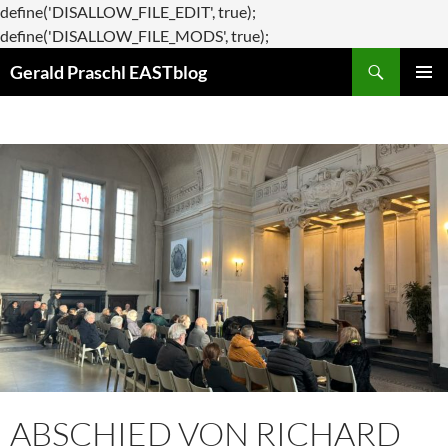
define('DISALLOW_FILE_EDIT', true);
Zum
define('DISALLOW_FILE_MODS', true);
Suchen
Inhalt
Gerald Praschl EASTblog
springen
PRIMÄR
MENÜ
ABSCHIED VON RICHARD