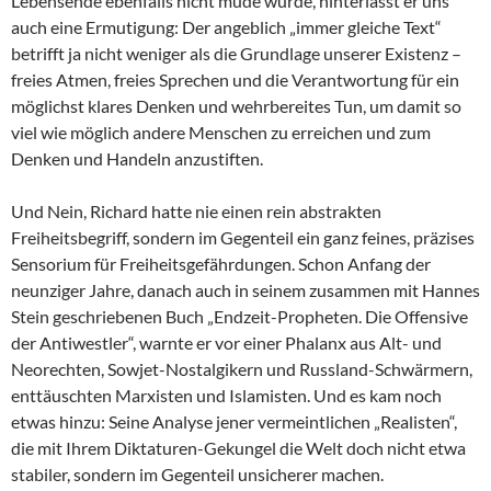
Lebensende ebenfalls nicht müde wurde, hinterlässt er uns
auch eine Ermutigung: Der angeblich „immer gleiche Text“
betrifft ja nicht weniger als die Grundlage unserer Existenz –
freies Atmen, freies Sprechen und die Verantwortung für ein
möglichst klares Denken und wehrbereites Tun, um damit so
viel wie möglich andere Menschen zu erreichen und zum
Denken und Handeln anzustiften.
Und Nein, Richard hatte nie einen rein abstrakten
Freiheitsbegriff, sondern im Gegenteil ein ganz feines, präzises
Sensorium für Freiheitsgefährdungen. Schon Anfang der
neunziger Jahre, danach auch in seinem zusammen mit Hannes
Stein geschriebenen Buch „Endzeit-Propheten. Die Offensive
der Antiwestler“, warnte er vor einer Phalanx aus Alt- und
Neorechten, Sowjet-Nostalgikern und Russland-Schwärmern,
enttäuschten Marxisten und Islamisten. Und es kam noch
etwas hinzu: Seine Analyse jener vermeintlichen „Realisten“,
die mit Ihrem Diktaturen-Gekungel die Welt doch nicht etwa
stabiler, sondern im Gegenteil unsicherer machen.