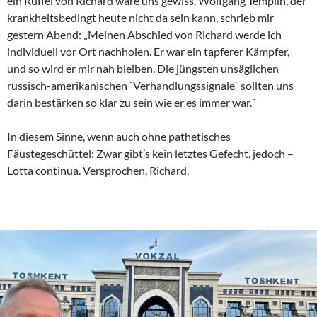
ein Rüffel von Richard wäre uns gewiss. Wolfgang Templin, der
krankheitsbedingt heute nicht da sein kann, schrieb mir
gestern Abend: „Meinen Abschied von Richard werde ich
individuell vor Ort nachholen. Er war ein tapferer Kämpfer,
und so wird er mir nah bleiben. Die jüngsten unsäglichen
russisch-amerikanischen `Verhandlungssignale` sollten uns
darin bestärken so klar zu sein wie er es immer war.´
In diesem Sinne, wenn auch ohne pathetisches
Fäustegeschüttel: Zwar gibt’s kein letztes Gefecht, jedoch –
Lotta continua. Versprochen, Richard.