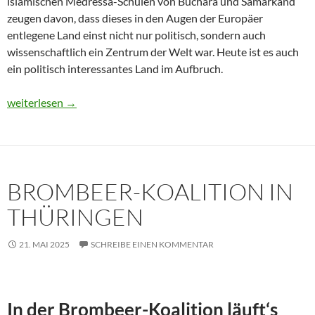
islamischen Medressa-Schulen von Buchara und Samarkand
zeugen davon, dass dieses in den Augen der Europäer
entlegene Land einst nicht nur politisch, sondern auch
wissenschaftlich ein Zentrum der Welt war. Heute ist es auch
ein politisch interessantes Land im Aufbruch.
Usbekistan 2025: Unterwegs in einem Land im Aufbruch
weiterlesen
→
BROMBEER-KOALITION IN
THÜRINGEN
21. MAI 2025
SCHREIBE EINEN KOMMENTAR
In der Brombeer-Koalition läuft‘s