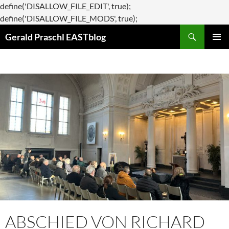
define('DISALLOW_FILE_EDIT', true);
Zum
define('DISALLOW_FILE_MODS', true);
Suchen
Inhalt
Gerald Praschl EASTblog
springen
PRIMÄR
MENÜ
ABSCHIED VON RICHARD