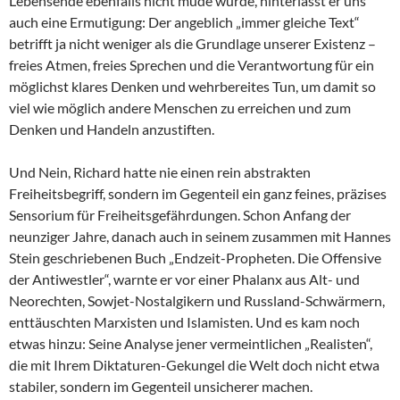
Lebensende ebenfalls nicht müde wurde, hinterlässt er uns
auch eine Ermutigung: Der angeblich „immer gleiche Text“
betrifft ja nicht weniger als die Grundlage unserer Existenz –
freies Atmen, freies Sprechen und die Verantwortung für ein
möglichst klares Denken und wehrbereites Tun, um damit so
viel wie möglich andere Menschen zu erreichen und zum
Denken und Handeln anzustiften.
Und Nein, Richard hatte nie einen rein abstrakten
Freiheitsbegriff, sondern im Gegenteil ein ganz feines, präzises
Sensorium für Freiheitsgefährdungen. Schon Anfang der
neunziger Jahre, danach auch in seinem zusammen mit Hannes
Stein geschriebenen Buch „Endzeit-Propheten. Die Offensive
der Antiwestler“, warnte er vor einer Phalanx aus Alt- und
Neorechten, Sowjet-Nostalgikern und Russland-Schwärmern,
enttäuschten Marxisten und Islamisten. Und es kam noch
etwas hinzu: Seine Analyse jener vermeintlichen „Realisten“,
die mit Ihrem Diktaturen-Gekungel die Welt doch nicht etwa
stabiler, sondern im Gegenteil unsicherer machen.