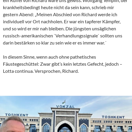
ein Rüffel von Richard wäre uns gewiss. Wolfgang Templin, der
krankheitsbedingt heute nicht da sein kann, schrieb mir
gestern Abend: „Meinen Abschied von Richard werde ich
individuell vor Ort nachholen. Er war ein tapferer Kämpfer,
und so wird er mir nah bleiben. Die jüngsten unsäglichen
russisch-amerikanischen `Verhandlungssignale` sollten uns
darin bestärken so klar zu sein wie er es immer war.´
In diesem Sinne, wenn auch ohne pathetisches
Fäustegeschüttel: Zwar gibt’s kein letztes Gefecht, jedoch –
Lotta continua. Versprochen, Richard.