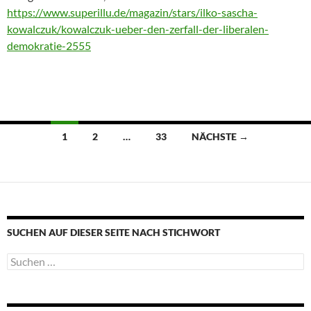
https://www.superillu.de/magazin/stars/ilko-sascha-
kowalczuk/kowalczuk-ueber-den-zerfall-der-liberalen-
demokratie-2555
Beitragsnavigation
1
2
…
33
NÄCHSTE →
SUCHEN AUF DIESER SEITE NACH STICHWORT
Suche
nach: