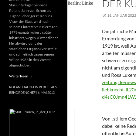
DER K
Stasiunterlagenbehörde
Roland Jahn vor. Schon als
16. JANUAR 202
Jugendlicher gerät Jahn ins
Visier der Stasi, wird nach
seinem Eintreten für Biermann
Die jährliche M
1976 exmatrikuliert, später
inhaftiert, wegen »Öffentlicher
Ermordung von 
Herabwürdigung der
1919 ist, weil 
staatlichen Organe« verurteilt
arbeiten müssen
und schließlich gegen seinen
Willen 1983 in den Westen
schwerer zu orga
abgeschoben.
nicht am eigent
und Rosa Luxem
Weiterlesen
→
zeitung.de/new
ROLAND JAHN-EIN REBELL ALS
liebknecht-li.
BEHÖRDENCHEF
6. MAI 2013
d4sC0Jmn41W2
Von „stillem Ged
dabei keine Rede
öffentliche Aufm