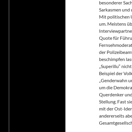
besonderer Sach
Sarkasmen und u
Mit politischen 
um. Meistens ü
Interviewpartne
Quote für Führu
Fernsehmoderato
der Polizeibeam
beschimpfen lass
„Superillu“ nich
Beispiel der Vo
„Genderwahn und 
um die Demokrati
Querdenker und
Stellung. Fast s
mit der Ost-Iden
andererseits abe
Gesamtgesellscha