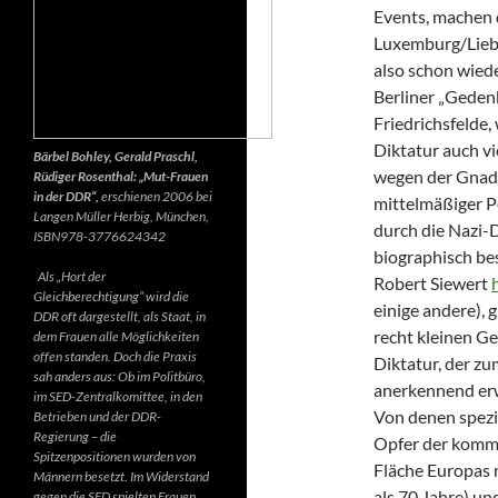
Events, machen 
Luxemburg/Liebk
also schon wiede
Berliner „Gedenk
Friedrichsfelde
Diktatur auch vi
Bärbel Bohley, Gerald Praschl,
wegen der Gnade
Rüdiger Rosenthal: „Mut-Frauen
in der DDR“,
erschienen 2006 bei
mittelmäßiger P
Langen Müller Herbig, München,
durch die Nazi-D
ISBN978-3776624342
biographisch be
Als „Hort der
Robert Siewert
Gleichberechtigung“ wird die
einige andere), 
DDR oft dargestellt, als Staat, in
recht kleinen G
dem Frauen alle Möglichkeiten
offen standen. Doch die Praxis
Diktatur, der zu
sah anders aus: Ob im Politbüro,
anerkennend erw
im SED-Zentralkomittee, in den
Von denen spezie
Betrieben und der DDR-
Regierung – die
Opfer der kommu
Spitzenpositionen wurden von
Fläche Europas m
Männern besetzt. Im Widerstand
als 70 Jahre) u
gegen die SED spielten Frauen