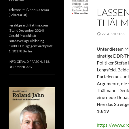
LASSEN
Telefon 030/754430-6400
(Sekretariat)
THÄLM
gerald.praschl(at)me.com
(StandDezember 2024)
27. APRIL 2022
Gerald Praschl c/o
BurdaVerlag Publishing
GmbH, Heiligegeistkirchplatz
Unter diesem Mot
1, 10178 Berlin
einstige DDR-T
INFO GERALD PRASCHL
18.
Politiker Stefan
DEZEMBER 2017
Lengsfeld. Beide
Parteien aus un
Argumente, die s
Thälmann-Denkma
eine neue Debat
Hier das Streitg
18/19
https://www.d