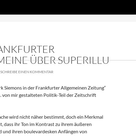
Zum
DS', true);
Inhalt
springen
RANKFURTER
MEINE ÜBER SUPERILLU
SCHREIBE EINEN KOMMENTAR
k Siemons in der Frankfurter Allgemeinen Zeitung“
 von mir gestalteten Politik-Teil der Zeitschrift
ache wird nicht näher bestimmt, doch ein Merkmal
ist, dass ihr Ton im Kontrast zu ihrem äußeren
d und ihren boulevardesken Anfängen von