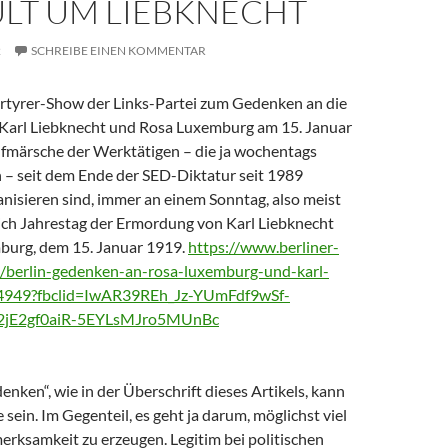
ULT UM LIEBKNECHT
2
SCHREIBE EINEN KOMMENTAR
ärtyrer-Show der Links-Partei zum Gedenken an die
Karl Liebknecht und Rosa Luxemburg am 15. Januar
Aufmärsche der Werktätigen – die ja wochentags
 – seit dem Ende der SED-Diktatur seit 1989
nisieren sind, immer an einem Sonntag, also meist
lich Jahrestag der Ermordung von Karl Liebknecht
burg, dem 15. Januar 1919.
https://www.berliner-
s/berlin-gedenken-an-rosa-luxemburg-und-karl-
204949?fbclid=IwAR39REh_Jz-YUmFdf9wSf-
jE2gf0aiR-5EYLsMJro5MUnBc
enken“, wie in der Überschrift dieses Artikels, kann
 sein. Im Gegenteil, es geht ja darum, möglichst viel
erksamkeit zu erzeugen. Legitim bei politischen