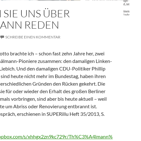
 SIE UNS ÜBER
ANN REDEN
SCHREIBE EINEN KOMMENTAR
to brachte ich – schon fast zehn Jahre her, zwei
hälmann-Pioniere zusammen: den damaligen Linken-
 Liebich. Und den damaligen CDU-Politiker Phillip
 sind heute nicht mehr im Bundestag, haben ihren
terschiedlichen Gründen den Rücken gekehrt. Die
ie für oder wieder den Erhalt des großen Berliner
ls vorbringen, sind aber bis heute aktuell – weil
te um Abriss oder Renovierung entbrannt ist.
espräch, erschienen in SUPERillu Heft 35/2013, S.
ropbox.com/s/xhhgx2zn9kc729r/Th%C3%A4lmann%