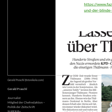
https://www.faz.
und-der-blinde
Gerald Praschl (fotonikola.com)
Gerald Praschl
Journalist
Mitglied der Chefredaktion –
Politik der Zeitschrift
SUPERillu