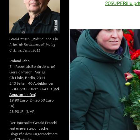
20SUPERillu.pd
Gerald Praschl. „Roland Jahn- Ein
Rebell als Behördenchef“, Verlag
Ch.Links, Berlin, 2011
Roland Jahn
Ein Rebell als Behördenchef
Gerald Praschl, Verlag
Ch.Links, Berlin, 2011
240 Seiten, 40 Abbildungen
ISBN 978-3-86153-641-3 (
Bei
Amazon kaufen
)
19,90 Euro (D), 20,50 Euro
(A),
28,90 sFr (UVP)
Der Journalist Gerald Praschl
legt eine erste politische
Biografie des Bürgerrechtlers
und Chefs der