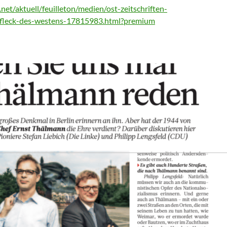
net/aktuell/feuilleton/medien/ost-zeitschriften-
-fleck-des-westens-17815983.html?premium