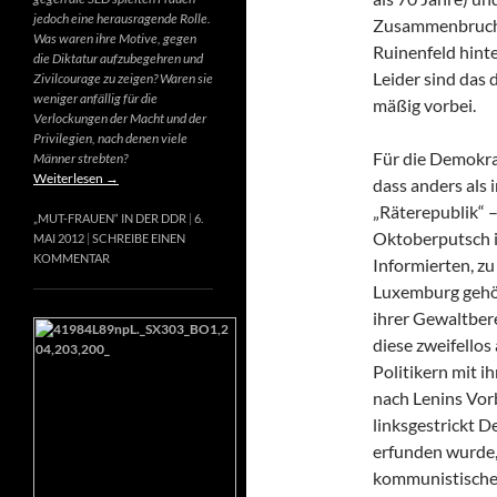
jedoch eine herausragende Rolle.
Zusammenbruch e
Was waren ihre Motive, gegen
Ruinenfeld hint
die Diktatur aufzubegehren und
Leider sind das d
Zivilcourage zu zeigen? Waren sie
weniger anfällig für die
mäßig vorbei.
Verlockungen der Macht und der
Privilegien, nach denen viele
Für die Demokrat
Männer strebten?
Weiterlesen
→
dass anders als
„Räterepublik“ –
„MUT-FRAUEN“ IN DER DDR
6.
Oktoberputsch in
MAI 2012
SCHREIBE EINEN
KOMMENTAR
Informierten, z
Luxemburg gehör
ihrer Gewaltber
diese zweifellos
Politikern mit i
nach Lenins Vor
linksgestrickt 
erfunden wurde, 
kommunistische