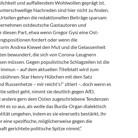
lichkeit und auffallendem Wohlwollen geprägt ist.
nterschwellige Nachreden sind hier nicht zu finden.
Urteilen gehen die redaktionellen Beiträge sparsam
bernehmen ostdeutsche Gastautoren und
r diesen Part, etwa wenn Gregor Gysi eine Ost-
ngspositionen fordert oder wenn die
rin An­drea Kiewel den Mut und die Gelassenheit
ten bewundert, die sich von Corona-Leugnern
en müssen. Gegen populistische Schlagzeilen ist die
t immun – auf dem aktuellen Titelblatt wird zum
lksbühnen-Star Henry Hübchen mit dem Satz
Russenhetze – mir reicht’s!“ zitiert –, doch wenn es
e selbst geht, nimmt sie deutlich gegen AfD,
 andere gern dem Osten zugeschriebene Tendenzen
ieht es so aus, als wolle das Burda-Organ dialektisch
tität umgehen, indem es sie einerseits bestärkt, ihr
r eine spezifische, möglicherweise gegen die
ft gerichtete politische Spitze nimmt.“