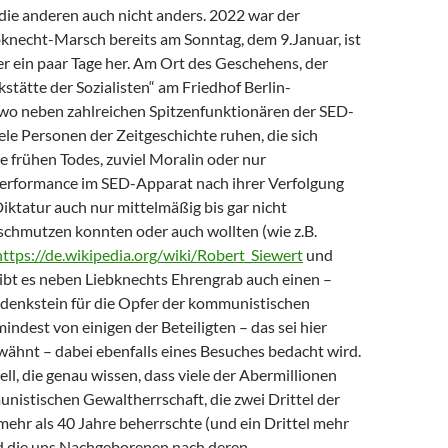
die anderen auch nicht anders. 2022 war der
necht-Marsch bereits am Sonntag, dem 9.Januar, ist
r ein paar Tage her. Am Ort des Geschehens, der
stätte der Sozialisten“ am Friedhof Berlin-
, wo neben zahlreichen Spitzenfunktionären der SED-
ele Personen der Zeitgeschichte ruhen, die sich
 frühen Todes, zuviel Moralin oder nur
erformance im SED-Apparat nach ihrer Verfolgung
iktatur auch nur mittelmäßig bis gar nicht
schmutzen konnten oder auch wollten (wie z.B.
https://de.wikipedia.org/wiki/Robert_Siewert
und
gibt es neben Liebknechts Ehrengrab auch einen –
edenkstein für die Opfer der kommunistischen
mindest von einigen der Beteiligten – das sei hier
ähnt – dabei ebenfalls eines Besuches bedacht wird.
ll, die genau wissen, dass viele der Abermillionen
nistischen Gewaltherrschaft, die zwei Drittel der
ehr als 40 Jahre beherrschte (und ein Drittel mehr
nd die uns Nachgeborenen nach deren