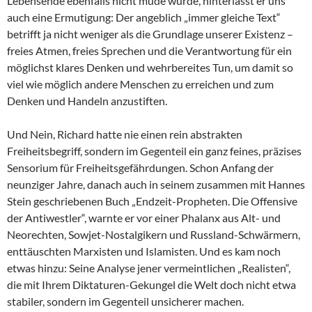
Lebensende ebenfalls nicht müde wurde, hinterlässt er uns
auch eine Ermutigung: Der angeblich „immer gleiche Text“
betrifft ja nicht weniger als die Grundlage unserer Existenz –
freies Atmen, freies Sprechen und die Verantwortung für ein
möglichst klares Denken und wehrbereites Tun, um damit so
viel wie möglich andere Menschen zu erreichen und zum
Denken und Handeln anzustiften.
Und Nein, Richard hatte nie einen rein abstrakten
Freiheitsbegriff, sondern im Gegenteil ein ganz feines, präzises
Sensorium für Freiheitsgefährdungen. Schon Anfang der
neunziger Jahre, danach auch in seinem zusammen mit Hannes
Stein geschriebenen Buch „Endzeit-Propheten. Die Offensive
der Antiwestler“, warnte er vor einer Phalanx aus Alt- und
Neorechten, Sowjet-Nostalgikern und Russland-Schwärmern,
enttäuschten Marxisten und Islamisten. Und es kam noch
etwas hinzu: Seine Analyse jener vermeintlichen „Realisten“,
die mit Ihrem Diktaturen-Gekungel die Welt doch nicht etwa
stabiler, sondern im Gegenteil unsicherer machen.