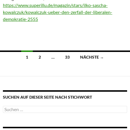
https://www.superillu.de/magazin/stars/ilko-sascha-
kowalczuk/kowalczuk-ueber-den-zerfall-der-liberalen-
demokratie-2555
Beitragsnavigation
1
2
…
33
NÄCHSTE →
SUCHEN AUF DIESER SEITE NACH STICHWORT
Suche
nach: