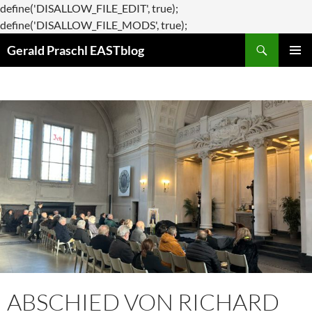
define('DISALLOW_FILE_EDIT', true);
Zum
define('DISALLOW_FILE_MODS', true);
Suchen
Inhalt
Gerald Praschl EASTblog
springen
PRIMÄR
MENÜ
ABSCHIED VON RICHARD