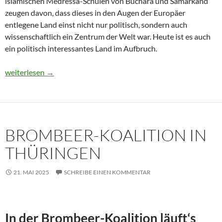
islamischen Medressa-Schulen von Buchara und Samarkand
zeugen davon, dass dieses in den Augen der Europäer
entlegene Land einst nicht nur politisch, sondern auch
wissenschaftlich ein Zentrum der Welt war. Heute ist es auch
ein politisch interessantes Land im Aufbruch.
Usbekistan 2025: Unterwegs in einem Land im Aufbruch
weiterlesen
→
BROMBEER-KOALITION IN
THÜRINGEN
21. MAI 2025
SCHREIBE EINEN KOMMENTAR
In der Brombeer-Koalition läuft‘s