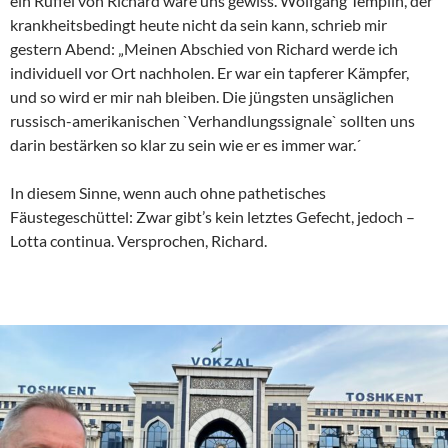
ein Rüffel von Richard wäre uns gewiss. Wolfgang Templin, der
krankheitsbedingt heute nicht da sein kann, schrieb mir
gestern Abend: „Meinen Abschied von Richard werde ich
individuell vor Ort nachholen. Er war ein tapferer Kämpfer,
und so wird er mir nah bleiben. Die jüngsten unsäglichen
russisch-amerikanischen `Verhandlungssignale` sollten uns
darin bestärken so klar zu sein wie er es immer war.´
In diesem Sinne, wenn auch ohne pathetisches
Fäustegeschüttel: Zwar gibt’s kein letztes Gefecht, jedoch –
Lotta continua. Versprochen, Richard.