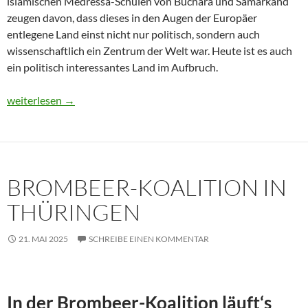
islamischen Medressa-Schulen von Buchara und Samarkand
zeugen davon, dass dieses in den Augen der Europäer
entlegene Land einst nicht nur politisch, sondern auch
wissenschaftlich ein Zentrum der Welt war. Heute ist es auch
ein politisch interessantes Land im Aufbruch.
Usbekistan 2025: Unterwegs in einem Land im Aufbruch
weiterlesen
→
BROMBEER-KOALITION IN
THÜRINGEN
21. MAI 2025
SCHREIBE EINEN KOMMENTAR
In der Brombeer-Koalition läuft‘s