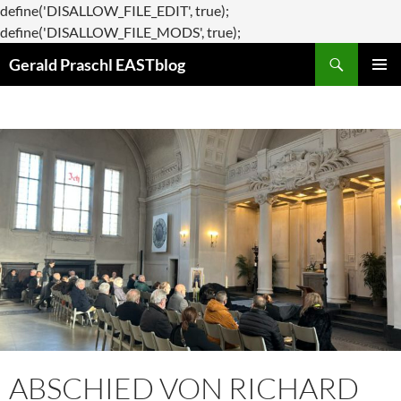
define('DISALLOW_FILE_EDIT', true);
Zum
define('DISALLOW_FILE_MODS', true);
Suchen
Inhalt
Gerald Praschl EASTblog
springen
PRIMÄR
MENÜ
ABSCHIED VON RICHARD