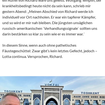
ein Rüffel von Richard wäre uns gewiss. Wolfgang Templin, der
krankheitsbedingt heute nicht da sein kann, schrieb mir
gestern Abend: „Meinen Abschied von Richard werde ich
individuell vor Ort nachholen. Er war ein tapferer Kämpfer,
und so wird er mir nah bleiben. Die jüngsten unsäglichen
russisch-amerikanischen `Verhandlungssignale` sollten uns
darin bestärken so klar zu sein wie er es immer war.´
In diesem Sinne, wenn auch ohne pathetisches
Fäustegeschüttel: Zwar gibt’s kein letztes Gefecht, jedoch –
Lotta continua. Versprochen, Richard.