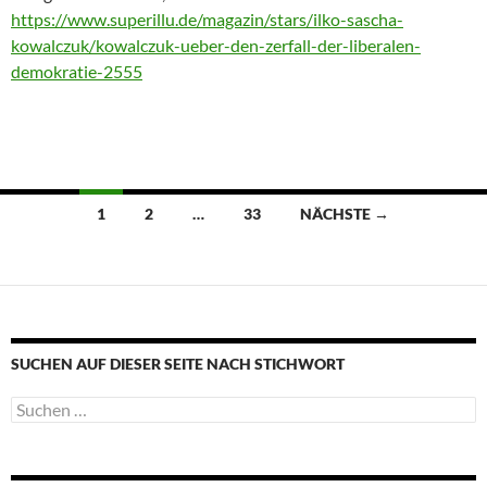
https://www.superillu.de/magazin/stars/ilko-sascha-
kowalczuk/kowalczuk-ueber-den-zerfall-der-liberalen-
demokratie-2555
Beitragsnavigation
1
2
…
33
NÄCHSTE →
SUCHEN AUF DIESER SEITE NACH STICHWORT
Suche
nach: