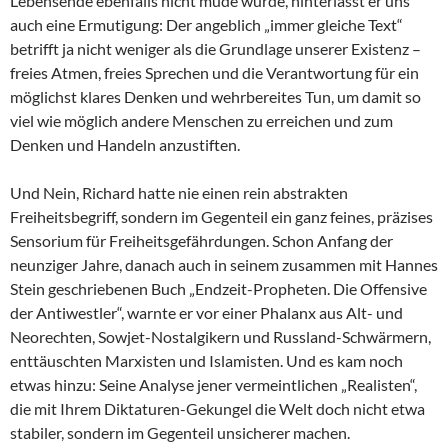
Lebensende ebenfalls nicht müde wurde, hinterlässt er uns
auch eine Ermutigung: Der angeblich „immer gleiche Text“
betrifft ja nicht weniger als die Grundlage unserer Existenz –
freies Atmen, freies Sprechen und die Verantwortung für ein
möglichst klares Denken und wehrbereites Tun, um damit so
viel wie möglich andere Menschen zu erreichen und zum
Denken und Handeln anzustiften.
Und Nein, Richard hatte nie einen rein abstrakten
Freiheitsbegriff, sondern im Gegenteil ein ganz feines, präzises
Sensorium für Freiheitsgefährdungen. Schon Anfang der
neunziger Jahre, danach auch in seinem zusammen mit Hannes
Stein geschriebenen Buch „Endzeit-Propheten. Die Offensive
der Antiwestler“, warnte er vor einer Phalanx aus Alt- und
Neorechten, Sowjet-Nostalgikern und Russland-Schwärmern,
enttäuschten Marxisten und Islamisten. Und es kam noch
etwas hinzu: Seine Analyse jener vermeintlichen „Realisten“,
die mit Ihrem Diktaturen-Gekungel die Welt doch nicht etwa
stabiler, sondern im Gegenteil unsicherer machen.