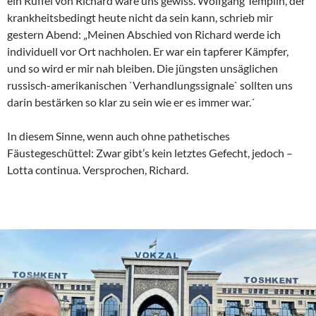
ein Rüffel von Richard wäre uns gewiss. Wolfgang Templin, der
krankheitsbedingt heute nicht da sein kann, schrieb mir
gestern Abend: „Meinen Abschied von Richard werde ich
individuell vor Ort nachholen. Er war ein tapferer Kämpfer,
und so wird er mir nah bleiben. Die jüngsten unsäglichen
russisch-amerikanischen `Verhandlungssignale` sollten uns
darin bestärken so klar zu sein wie er es immer war.´
In diesem Sinne, wenn auch ohne pathetisches
Fäustegeschüttel: Zwar gibt’s kein letztes Gefecht, jedoch –
Lotta continua. Versprochen, Richard.