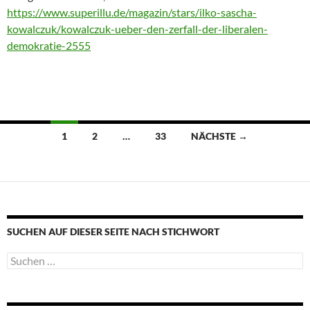
https://www.superillu.de/magazin/stars/ilko-sascha-
kowalczuk/kowalczuk-ueber-den-zerfall-der-liberalen-
demokratie-2555
Beitragsnavigation
1
2
…
33
NÄCHSTE →
SUCHEN AUF DIESER SEITE NACH STICHWORT
Suche
nach: