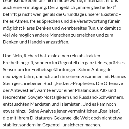
Lebensende ebenfalls nicht müde wurde, hinterlässt er uns
auch eine Ermutigung: Der angeblich „immer gleiche Text“
betrifft ja nicht weniger als die Grundlage unserer Existenz –
freies Atmen, freies Sprechen und die Verantwortung für ein
möglichst klares Denken und wehrbereites Tun, um damit so
viel wie möglich andere Menschen zu erreichen und zum
Denken und Handeln anzustiften.
Und Nein, Richard hatte nie einen rein abstrakten
Freiheitsbegriff, sondern im Gegenteil ein ganz feines, präzises
Sensorium für Freiheitsgefährdungen. Schon Anfang der
neunziger Jahre, danach auch in seinem zusammen mit Hannes
Stein geschriebenen Buch „Endzeit-Propheten. Die Offensive
der Antiwestler“, warnte er vor einer Phalanx aus Alt- und
Neorechten, Sowjet-Nostalgikern und Russland-Schwärmern,
enttäuschten Marxisten und Islamisten. Und es kam noch
etwas hinzu: Seine Analyse jener vermeintlichen „Realisten“,
die mit Ihrem Diktaturen-Gekungel die Welt doch nicht etwa
stabiler, sondern im Gegenteil unsicherer machen.