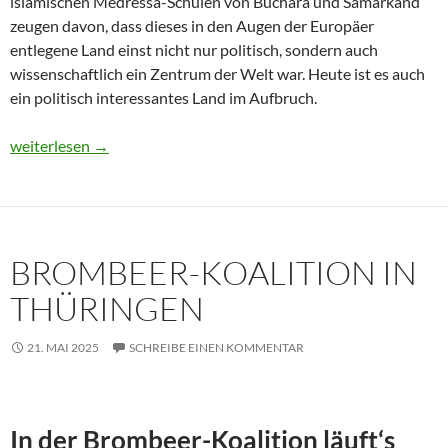
islamischen Medressa-Schulen von Buchara und Samarkand
zeugen davon, dass dieses in den Augen der Europäer
entlegene Land einst nicht nur politisch, sondern auch
wissenschaftlich ein Zentrum der Welt war. Heute ist es auch
ein politisch interessantes Land im Aufbruch.
Usbekistan 2025: Unterwegs in einem Land im Aufbruch
weiterlesen
→
BROMBEER-KOALITION IN
THÜRINGEN
21. MAI 2025
SCHREIBE EINEN KOMMENTAR
In der Brombeer-Koalition läuft‘s