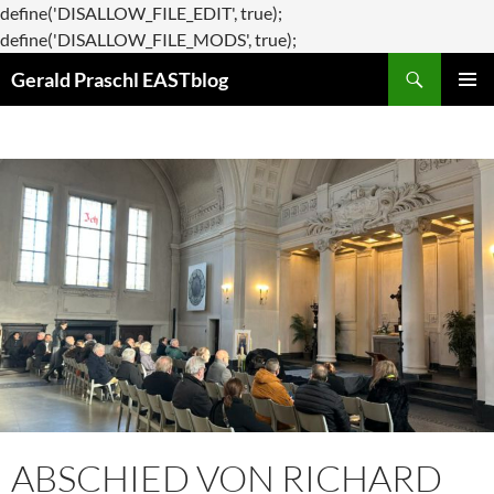
define('DISALLOW_FILE_EDIT', true);
Zum
define('DISALLOW_FILE_MODS', true);
Suchen
Inhalt
Gerald Praschl EASTblog
springen
PRIMÄR
MENÜ
ABSCHIED VON RICHARD