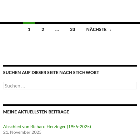
Beitragsnavigation
1
2
…
33
NÄCHSTE →
SUCHEN AUF DIESER SEITE NACH STICHWORT
Suche
nach:
MEINE AKTUELLSTEN BEITRÄGE
Abschied von Richard Herzinger (1955-2025)
21. November 2025