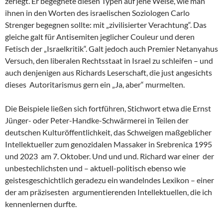
zerlegt. Er begegnete diesen Typen auf jene Weise, wie man
ihnen in den Worten des israelischen Soziologen Carlo
Strenger begegnen sollte: mit „zivilisierter Verachtung“. Das
gleiche galt für Antisemiten jeglicher Couleur und deren
Fetisch der „Israelkritik“. Galt jedoch auch Premier Netanyahus
Versuch, den liberalen Rechtsstaat in Israel zu schleifen – und
auch denjenigen aus Richards Leserschaft, die just angesichts
dieses Autoritarismus gern ein „Ja, aber“ murmelten.
Die Beispiele ließen sich fortführen, Stichwort etwa die Ernst
Jünger- oder Peter-Handke-Schwärmerei in Teilen der
deutschen Kulturöffentlichkeit, das Schweigen maßgeblicher
Intellektueller zum genozidalen Massaker in Srebrenica 1995
und 2023 am 7. Oktober. Und und und. Richard war einer der
unbestechlichsten und – aktuell-politisch ebenso wie
geistesgeschichtlich geradezu ein wandelndes Lexikon – einer
der am präzisesten argumentierenden Intellektuellen, die ich
kennenlernen durfte.