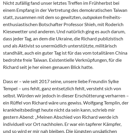
Nicht zufällig fand unser letztes Treffen im Frühherbst bei
einem Empfang in der Vertretung des demokratischen Taiwan
statt, zusammen mit dem so gewitzten,
outspoken
freiheits-
enthusiastischen Botschafter Professor Shieh, mit Roderich
Kiesewetter und anderen. Und natürlich ging es auch darum,
dass jeder Tag, an dem die Ukraine, die Richard publizistisch
und als Aktivist so unermüdlich unterstützte, militärisch
standhält, auch ein guter Tag ist für das vom totalitären China
bedrohte freie Taiwan. Existentielle Verknüpfungen, für die
Richard seit je her einen genauen Blick hatte.
Dass er – wie seit 2017 seine, unsere liebe Freundin Sylke
Tempel – uns fehlt, ganz entsetzlich fehlt, versteht sich von
selbst. Würden wir jedoch in dieser Erschütterung verharren –
ein Rüffel von Richard wäre uns gewiss. Wolfgang Templin, der
krankheitsbedingt heute nicht da sein kann, schrieb mir
gestern Abend: „Meinen Abschied von Richard werde ich
individuell vor Ort nachholen. Er war ein tapferer Kämpfer,
und so wird er mir nah bleiben. Die jüngsten unsäglichen