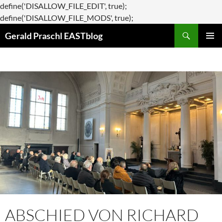
define('DISALLOW_FILE_EDIT', true);
Zum
define('DISALLOW_FILE_MODS', true);
Suchen
Inhalt
Gerald Praschl EASTblog
springen
PRIMÄR
MENÜ
ABSCHIED VON RICHARD