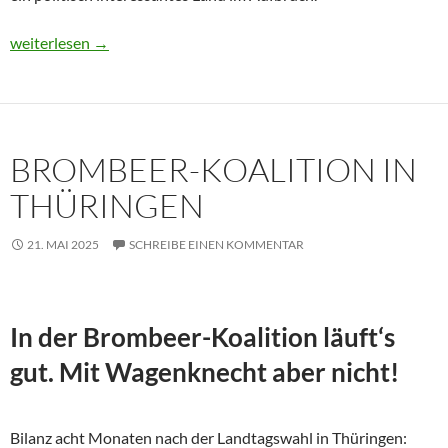
Usbekistan 2025: Unterwegs in einem Land im Aufbruch
weiterlesen
→
BROMBEER-KOALITION IN
THÜRINGEN
21. MAI 2025
SCHREIBE EINEN KOMMENTAR
In der Brombeer-Koalition läuft‘s
gut. Mit Wagenknecht aber nicht!
Bilanz acht Monaten nach der Landtagswahl in Thüringen: