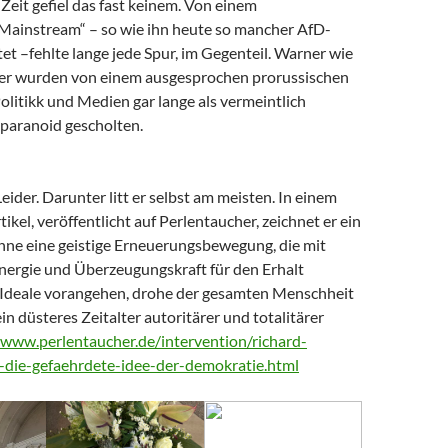
Zeit gefiel das fast keinem. Von einem
 Mainstream“ – so wie ihn heute so mancher AfD-
t –fehlte lange jede Spur, im Gegenteil. Warner wie
er wurden von einem ausgesprochen prorussischen
litikk und Medien gar lange als vermeintlich
paranoid gescholten.
Leider. Darunter litt er selbst am meisten. In einem
tikel, veröffentlicht auf Perlentaucher, zeichnet er ein
Ohne eine geistige Erneuerungsbewegung, die mit
nergie und Überzeugungskraft für den Erhalt
Ideale vorangehen, drohe der gesamten Menschheit
ein düsteres Zeitalter autoritärer und totalitärer
/www.perlentaucher.de/intervention/richard-
-die-gefaehrdete-idee-der-demokratie.html