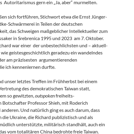
s Autoritarismus gern ein „Ja, aber“ murmelten.
eßen sich fortführen, Stichwort etwa die Ernst Jünger-
ke-Schwärmerei in Teilen der deutschen
keit, das Schweigen maßgeblicher Intellektueller zum
saker in Srebrenica 1995 und 2023 am 7. Oktober.
chard war einer der unbestechlichsten und – aktuell-
 wie geistesgeschichtlich geradezu ein wandelndes
 der am präzisesten argumentierenden
 die ich kennenlernen durfte.
and unser letztes Treffen im Frühherbst bei einem
Vertretung des demokratischen Taiwan statt,
em so gewitzten,
outspoken
freiheits-
 Botschafter Professor Shieh, mit Roderich
 anderen. Und natürlich ging es auch darum, dass
m die Ukraine, die Richard publizistisch und als
müdlich unterstützte, militärisch standhält, auch ein
r das vom totalitären China bedrohte freie Taiwan.