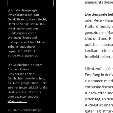
angesichts diese
„Ich habe Nein gesagt-
Die Beispiele li
Zivilcourage in der DDR“,
Gerald Praschl, Marco Hecht,
oder Peter-Hand
Homilius-Verlag, Berlin 2002.
Kulturöffentlich
Mit einem Vorwort von
genozidalen Mas
Bundestagspräsident
Wolfgang Thierse
und
Und und und. Ri
Beiträgen von
Helmut Müller-
politisch ebenso
Enbergs
und
Johann
Lexikon – einer
Legner
, ISBN 3-ISBN
897068915, Euro 9,90
Intellektuellen,
Die Geschichten in diesem
Nicht zufällig f
Buch erzählen von
Zivilcourage. Es sind
Empfang in der 
Geschichten von Menschen,
zusammen mit d
die „Nein“ gesagt haben. „Nein“
enthusiastischen
zu einer Spitzeltätigkeit für die
Staatssicherheit der 1989
Kiesewetter und
untergegangenen DDR.
jeder Tag, an de
Weiterlesen
→
Aktivist so uner
guter Tag ist fü
ICH HABE NEIN GESAGT
6.