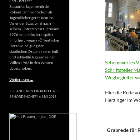
und Chefs der
Stasiunterlagenbehörde
Roland Jahn vor. Schon als
Jugendlicher gerät Jahn ins
Visier der Stasi, wird nach
seinem Eintreten für Biermann
1976 exmatrikuliert, später
inhaftiert, wegen »Öffentlicher
Herabwürdigung der
staatlichen Organe« verurteilt
und schließlich gegen seinen
Sehenswertes Vi
Willen 1983 in den Westen
abgeschoben.
Schriftsteller M
Wegbegleiter wa
Weiterlesen
→
ROLAND JAHN-EIN REBELL ALS
Hier die Rede vo
BEHÖRDENCHEF
6. MAI 2013
Herzinger im Wo
Grabrede für Ri