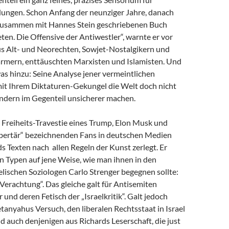
dungen. Schon Anfang der neunziger Jahre, danach
zusammen mit Hannes Stein geschriebenen Buch
en. Die Offensive der Antiwestler“, warnte er vor
us Alt- und Neorechten, Sowjet-Nostalgikern und
mern, enttäuschten Marxisten und Islamisten. Und
as hinzu: Seine Analyse jener vermeintlichen
 mit Ihrem Diktaturen-Gekungel die Welt doch nicht
ondern im Gegenteil unsicherer machen.
e Freiheits-Travestie eines Trump, Elon Musk und
libertär“ bezeichnenden Fans in deutschen Medien
s Texten nach allen Regeln der Kunst zerlegt. Er
n Typen auf jene Weise, wie man ihnen in den
lischen Soziologen Carlo Strenger begegnen sollte:
r Verachtung“. Das gleiche galt für Antisemiten
 und deren Fetisch der „Israelkritik“. Galt jedoch
anyahus Versuch, den liberalen Rechtsstaat in Israel
nd auch denjenigen aus Richards Leserschaft, die just