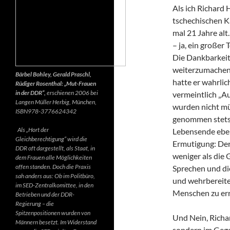
Als ich Richard 
tschechischen K
mal 21 Jahre alt.
– ja, ein großer
Die Dankbarkeit 
weiterzumachen.
Bärbel Bohley, Gerald Praschl,
hatte er wahrlic
Rüdiger Rosenthal: „Mut-Frauen
in der DDR“,
erschienen 2006 bei
vermeintlich „Au
Langen Müller Herbig, München,
wurden nicht mü
ISBN978-3776624342
genommen stets d
Als „Hort der
Lebensende ebenf
Gleichberechtigung“ wird die
Ermutigung: Der 
DDR oft dargestellt, als Staat, in
weniger als die 
dem Frauen alle Möglichkeiten
offen standen. Doch die Praxis
Sprechen und di
sah anders aus: Ob im Politbüro,
und wehrbereite
im SED-Zentralkomittee, in den
Menschen zu err
Betrieben und der DDR-
Regierung – die
Spitzenpositionen wurden von
Und Nein, Richar
Männern besetzt. Im Widerstand
sondern im Gegen