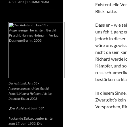
APRIL 2011
2 KOMMENTARE
Existentielle Ve
Blick hatte.
Dass er – wie se
uns fehlt, ganz e
jedoch in dieser
wäre uns gewiss
nicht da sein k
Richard werde ic
Kämpfer, und so 
russisch-amerik
bestärken so kla
Der Aufstand . Juni 53 –
Augenzeugen berichten, Gerald
In diesem Sinne
Praschl, Hannes Hofmann, Verlag
Das neue Berlin, 2003
Zwar gibt’s kein
Versprochen, Ri
„Der Aufstand Juni ’53“.
Packende Zeitzeugenberichte
zum 17. Juni 1953: Die