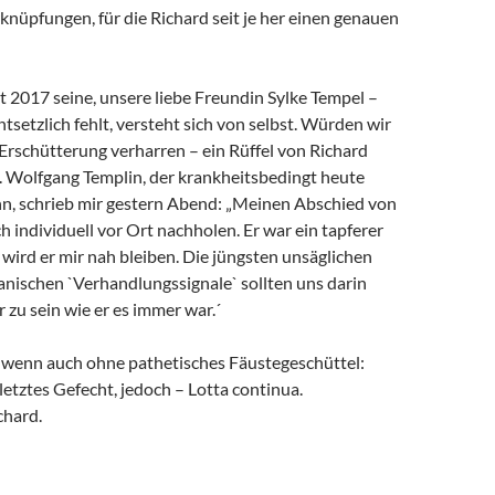
rknüpfungen, für die Richard seit je her einen genauen
it 2017 seine, unsere liebe Freundin Sylke Tempel –
ntsetzlich fehlt, versteht sich von selbst. Würden wir
 Erschütterung verharren – ein Rüffel von Richard
. Wolfgang Templin, der krankheitsbedingt heute
ann, schrieb mir gestern Abend: „Meinen Abschied von
h individuell vor Ort nachholen. Er war ein tapferer
wird er mir nah bleiben. Die jüngsten unsäglichen
anischen `Verhandlungssignale` sollten uns darin
r zu sein wie er es immer war.´
, wenn auch ohne pathetisches Fäustegeschüttel:
 letztes Gefecht, jedoch – Lotta continua.
chard.