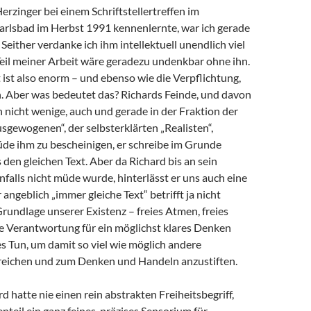
Herzinger bei einem Schriftstellertreffen im
arlsbad im Herbst 1991 kennenlernte, war ich gerade
 Seither verdanke ich ihm intellektuell unendlich viel
 Teil meiner Arbeit wäre geradezu undenkbar ohne ihn.
ist also enorm – und ebenso wie die Verpflichtung,
 Aber was bedeutet das? Richards Feinde, und davon
h nicht wenige, auch und gerade in der Fraktion der
sgewogenen“, der selbsterklärten „Realisten“,
de ihm zu bescheinigen, er schreibe im Grunde
en gleichen Text. Aber da Richard bis an sein
alls nicht müde wurde, hinterlässt er uns auch eine
angeblich „immer gleiche Text“ betrifft ja nicht
Grundlage unserer Existenz – freies Atmen, freies
e Verantwortung für ein möglichst klares Denken
s Tun, um damit so viel wie möglich andere
eichen und zum Denken und Handeln anzustiften.
d hatte nie einen rein abstrakten Freiheitsbegriff,
teil ein ganz feines, präzises Sensorium für