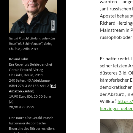
warnten – lange 
„antirussischen
Apostel behaupte
Richard Herzing
Mainstream in Po
russophob oder 
Gerald Praschl. „Roland Jahn- Ein
Rebell als Behördenchef“, Verlag
Ch.Links, Berlin, 2011
Er hatte recht.
Roland Jahn
Ein Rebell als Behördenchef
seiner letzten Ar
Gerald Praschl, Verlag
düsteres Bild. 
Ch.Links, Berlin, 2011
kämpferischer E
240 Seiten, 40 Abbildungen
ISBN 978-3-86153-641-3 (
Bei
demokratischer 
Amazon kaufen
)
der Absturz „in 
19,90 Euro (D), 20,50 Euro
Willkür.“
https:/
(A),
28,90 sFr (UVP)
herzinger-ueber
Der Journalist Gerald Praschl
legt eine erste politische
Biografie des Bürgerrechtlers