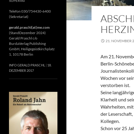
SUPERillu
Telefon 030/754430-6400
ABSCH
(Sekretariat)
HERZIN
gerald.praschl(at)me.com
(StandDezember 2024)
Gerald Praschl c/o
21. NOVEMBER 
BurdaVerlag Publishing
GmbH, Heiligegeistkirchplatz
1, 10178 Berlin
Am 21. November
Berlin-Schönebe
INFO GERALD PRASCHL
18.
Journalistenkol
DEZEMBER 2017
Wochen vor sein
verstorben ist.
Seine langjährig
Klarheit und se
Wahrheiten, mit 
der Leserschaft
Kollegen.
Schon vor 25 Jah