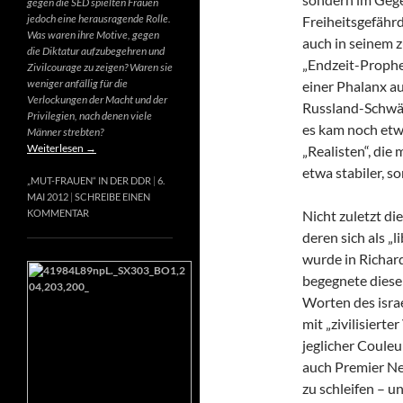
gegen die SED spielten Frauen
jedoch eine herausragende Rolle.
Freiheitsgefähr
Was waren ihre Motive, gegen
auch in seinem 
die Diktatur aufzubegehren und
„Endzeit-Prophet
Zivilcourage zu zeigen? Waren sie
weniger anfällig für die
einer Phalanx a
Verlockungen der Macht und der
Russland-Schwär
Privilegien, nach denen viele
es kam noch etw
Männer strebten?
Weiterlesen
→
„Realisten“, die
etwa stabiler, s
„MUT-FRAUEN“ IN DER DDR
6.
MAI 2012
SCHREIBE EINEN
Nicht zuletzt di
KOMMENTAR
deren sich als „
wurde in Richard
begegnete diese
Worten des israe
mit „zivilisierte
jeglicher Couleur
auch Premier Net
zu schleifen – u