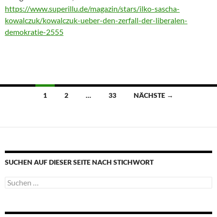
https://www.superillu.de/magazin/stars/ilko-sascha-
kowalczuk/kowalczuk-ueber-den-zerfall-der-liberalen-
demokratie-2555
Beitragsnavigation
1
2
…
33
NÄCHSTE →
SUCHEN AUF DIESER SEITE NACH STICHWORT
Suche
nach: