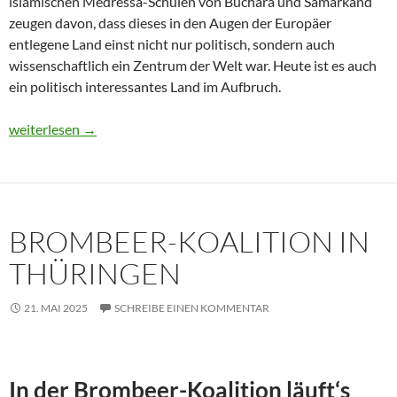
islamischen Medressa-Schulen von Buchara und Samarkand
zeugen davon, dass dieses in den Augen der Europäer
entlegene Land einst nicht nur politisch, sondern auch
wissenschaftlich ein Zentrum der Welt war. Heute ist es auch
ein politisch interessantes Land im Aufbruch.
Usbekistan 2025: Unterwegs in einem Land im Aufbruch
weiterlesen
→
BROMBEER-KOALITION IN
THÜRINGEN
21. MAI 2025
SCHREIBE EINEN KOMMENTAR
In der Brombeer-Koalition läuft‘s