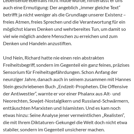
Lebensende ebenfalls nicht müde wurde, hinterlässt er uns
auch eine Ermutigung: Der angeblich „immer gleiche Text“
betrifft ja nicht weniger als die Grundlage unserer Existenz –
freies Atmen, freies Sprechen und die Verantwortung für ein
möglichst klares Denken und wehrbereites Tun, um damit so
viel wie möglich andere Menschen zu erreichen und zum
Denken und Handeln anzustiften.
Und Nein, Richard hatte nie einen rein abstrakten
Freiheitsbegriff, sondern im Gegenteil ein ganz feines, präzises
Sensorium für Freiheitsgefährdungen. Schon Anfang der
neunziger Jahre, danach auch in seinem zusammen mit Hannes
Stein geschriebenen Buch „Endzeit-Propheten. Die Offensive
der Antiwestler“, warnte er vor einer Phalanx aus Alt- und
Neorechten, Sowjet-Nostalgikern und Russland-Schwärmern,
enttäuschten Marxisten und Islamisten. Und es kam noch
etwas hinzu: Seine Analyse jener vermeintlichen „Realisten“,
die mit Ihrem Diktaturen-Gekungel die Welt doch nicht etwa
stabiler, sondern im Gegenteil unsicherer machen.