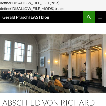
define('DISALLOW_FILE_EDIT', true);
Zum
define('DISALLOW_FILE_MODS', true);
Suchen
Inhalt
Gerald Praschl EASTblog
springen
PRIMÄR
MENÜ
ABSCHIED VON RICHARD