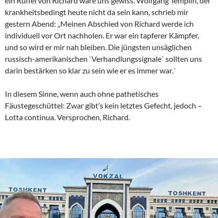
ein Rüffel von Richard wäre uns gewiss. Wolfgang Templin, der
krankheitsbedingt heute nicht da sein kann, schrieb mir
gestern Abend: „Meinen Abschied von Richard werde ich
individuell vor Ort nachholen. Er war ein tapferer Kämpfer,
und so wird er mir nah bleiben. Die jüngsten unsäglichen
russisch-amerikanischen `Verhandlungssignale` sollten uns
darin bestärken so klar zu sein wie er es immer war.´
In diesem Sinne, wenn auch ohne pathetisches
Fäustegeschüttel: Zwar gibt’s kein letztes Gefecht, jedoch –
Lotta continua. Versprochen, Richard.