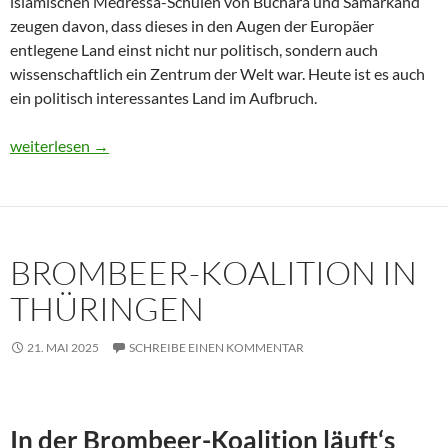
islamischen Medressa-Schulen von Buchara und Samarkand
zeugen davon, dass dieses in den Augen der Europäer
entlegene Land einst nicht nur politisch, sondern auch
wissenschaftlich ein Zentrum der Welt war. Heute ist es auch
ein politisch interessantes Land im Aufbruch.
Usbekistan 2025: Unterwegs in einem Land im Aufbruch
weiterlesen
→
BROMBEER-KOALITION IN
THÜRINGEN
21. MAI 2025
SCHREIBE EINEN KOMMENTAR
In der Brombeer-Koalition läuft‘s