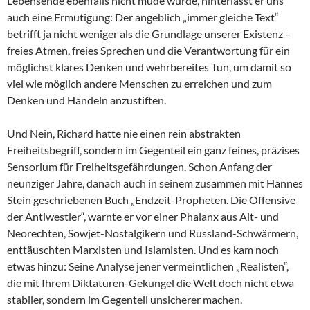
Lebensende ebenfalls nicht müde wurde, hinterlässt er uns
auch eine Ermutigung: Der angeblich „immer gleiche Text“
betrifft ja nicht weniger als die Grundlage unserer Existenz –
freies Atmen, freies Sprechen und die Verantwortung für ein
möglichst klares Denken und wehrbereites Tun, um damit so
viel wie möglich andere Menschen zu erreichen und zum
Denken und Handeln anzustiften.
Und Nein, Richard hatte nie einen rein abstrakten
Freiheitsbegriff, sondern im Gegenteil ein ganz feines, präzises
Sensorium für Freiheitsgefährdungen. Schon Anfang der
neunziger Jahre, danach auch in seinem zusammen mit Hannes
Stein geschriebenen Buch „Endzeit-Propheten. Die Offensive
der Antiwestler“, warnte er vor einer Phalanx aus Alt- und
Neorechten, Sowjet-Nostalgikern und Russland-Schwärmern,
enttäuschten Marxisten und Islamisten. Und es kam noch
etwas hinzu: Seine Analyse jener vermeintlichen „Realisten“,
die mit Ihrem Diktaturen-Gekungel die Welt doch nicht etwa
stabiler, sondern im Gegenteil unsicherer machen.