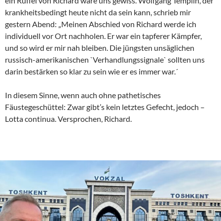
ein Rüffel von Richard wäre uns gewiss. Wolfgang Templin, der
krankheitsbedingt heute nicht da sein kann, schrieb mir
gestern Abend: „Meinen Abschied von Richard werde ich
individuell vor Ort nachholen. Er war ein tapferer Kämpfer,
und so wird er mir nah bleiben. Die jüngsten unsäglichen
russisch-amerikanischen `Verhandlungssignale` sollten uns
darin bestärken so klar zu sein wie er es immer war.´
In diesem Sinne, wenn auch ohne pathetisches
Fäustegeschüttel: Zwar gibt’s kein letztes Gefecht, jedoch –
Lotta continua. Versprochen, Richard.