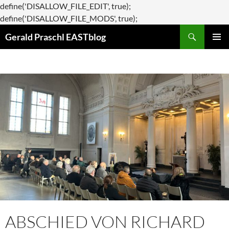
define('DISALLOW_FILE_EDIT', true);
Zum
define('DISALLOW_FILE_MODS', true);
Suchen
Inhalt
Gerald Praschl EASTblog
springen
PRIMÄR
MENÜ
ABSCHIED VON RICHARD