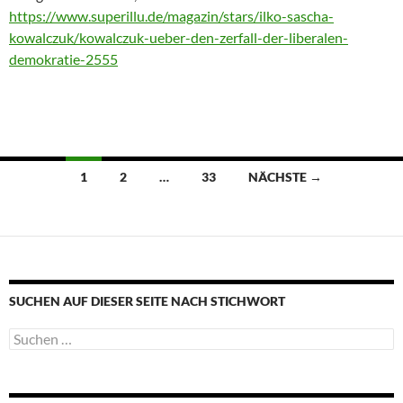
https://www.superillu.de/magazin/stars/ilko-sascha-
kowalczuk/kowalczuk-ueber-den-zerfall-der-liberalen-
demokratie-2555
Beitragsnavigation
1
2
…
33
NÄCHSTE →
SUCHEN AUF DIESER SEITE NACH STICHWORT
Suche
nach: