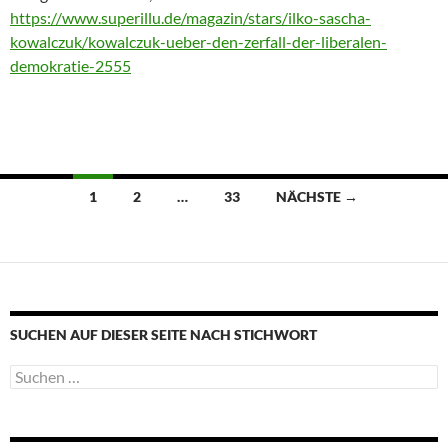
https://www.superillu.de/magazin/stars/ilko-sascha-
kowalczuk/kowalczuk-ueber-den-zerfall-der-liberalen-
demokratie-2555
Beitragsnavigation
1
2
…
33
NÄCHSTE →
SUCHEN AUF DIESER SEITE NACH STICHWORT
Suche
nach: