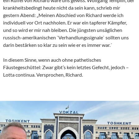
ein Rüffel von Richard wäre uns gewiss. Wolfgang Templin, der
krankheitsbedingt heute nicht da sein kann, schrieb mir
gestern Abend: „Meinen Abschied von Richard werde ich
individuell vor Ort nachholen. Er war ein tapferer Kämpfer,
und so wird er mir nah bleiben. Die jüngsten unsäglichen
russisch-amerikanischen `Verhandlungssignale` sollten uns
darin bestärken so klar zu sein wie er es immer war.´
In diesem Sinne, wenn auch ohne pathetisches
Fäustegeschüttel: Zwar gibt’s kein letztes Gefecht, jedoch –
Lotta continua. Versprochen, Richard.