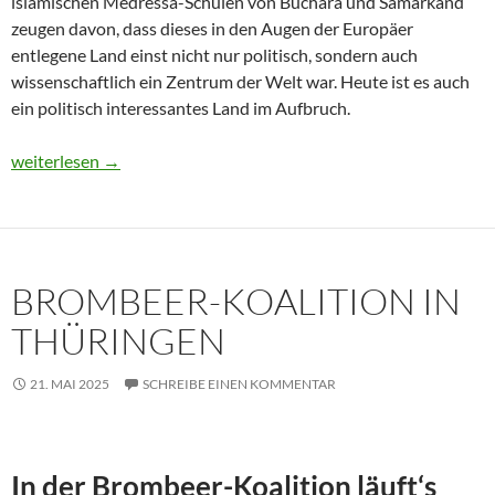
islamischen Medressa-Schulen von Buchara und Samarkand
zeugen davon, dass dieses in den Augen der Europäer
entlegene Land einst nicht nur politisch, sondern auch
wissenschaftlich ein Zentrum der Welt war. Heute ist es auch
ein politisch interessantes Land im Aufbruch.
Usbekistan 2025: Unterwegs in einem Land im Aufbruch
weiterlesen
→
BROMBEER-KOALITION IN
THÜRINGEN
21. MAI 2025
SCHREIBE EINEN KOMMENTAR
In der Brombeer-Koalition läuft‘s