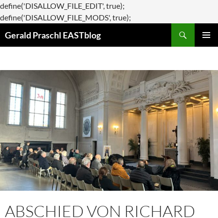
define('DISALLOW_FILE_EDIT', true);
Zum
define('DISALLOW_FILE_MODS', true);
Suchen
Inhalt
Gerald Praschl EASTblog
springen
PRIMÄR
MENÜ
ABSCHIED VON RICHARD