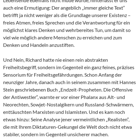
Lebensende ebenfalls nicht müde wurde, hinterlässt er uns
auch eine Ermutigung: Der angeblich „immer gleiche Text“
betrifft ja nicht weniger als die Grundlage unserer Existenz –
freies Atmen, freies Sprechen und die Verantwortung für ein
möglichst klares Denken und wehrbereites Tun, um damit so
viel wie möglich andere Menschen zu erreichen und zum
Denken und Handeln anzustiften.
Und Nein, Richard hatte nie einen rein abstrakten
Freiheitsbegriff, sondern im Gegenteil ein ganz feines, präzises
Sensorium für Freiheitsgefährdungen. Schon Anfang der
neunziger Jahre, danach auch in seinem zusammen mit Hannes
Stein geschriebenen Buch „Endzeit-Propheten. Die Offensive
der Antiwestler“, warnte er vor einer Phalanx aus Alt- und
Neorechten, Sowjet-Nostalgikern und Russland-Schwärmern,
enttäuschten Marxisten und Islamisten. Und es kam noch
etwas hinzu: Seine Analyse jener vermeintlichen „Realisten“,
die mit Ihrem Diktaturen-Gekungel die Welt doch nicht etwa
stabiler, sondern im Gegenteil unsicherer machen.