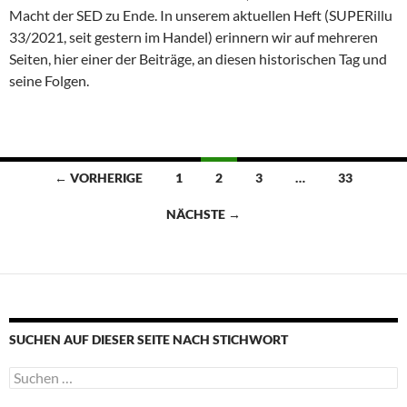
Macht der SED zu Ende. In unserem aktuellen Heft (SUPERillu
33/2021, seit gestern im Handel) erinnern wir auf mehreren
Seiten, hier einer der Beiträge, an diesen historischen Tag und
seine Folgen.
Beitragsnavigation
← VORHERIGE
1
2
3
…
33
NÄCHSTE →
SUCHEN AUF DIESER SEITE NACH STICHWORT
Suche
nach: