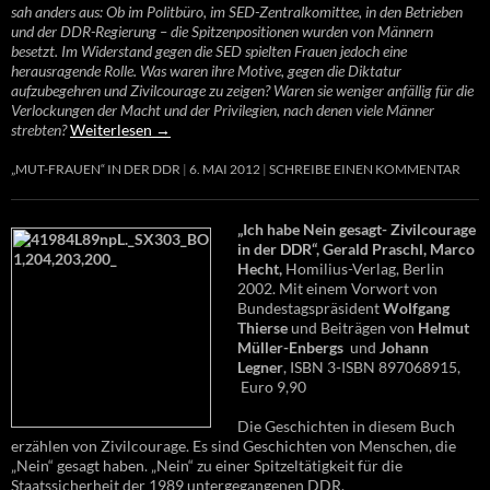
sah anders aus: Ob im Politbüro, im SED-Zentralkomittee, in den Betrieben
und der DDR-Regierung – die Spitzenpositionen wurden von Männern
besetzt. Im Widerstand gegen die SED spielten Frauen jedoch eine
herausragende Rolle. Was waren ihre Motive, gegen die Diktatur
aufzubegehren und Zivilcourage zu zeigen? Waren sie weniger anfällig für die
Verlockungen der Macht und der Privilegien, nach denen viele Männer
strebten?
Weiterlesen
→
„MUT-FRAUEN“ IN DER DDR
6. MAI 2012
SCHREIBE EINEN KOMMENTAR
„Ich habe Nein gesagt- Zivilcourage
in der DDR“, Gerald Praschl, Marco
Hecht,
Homilius-Verlag, Berlin
2002. Mit einem Vorwort von
Bundestagspräsident
Wolfgang
Thierse
und Beiträgen von
Helmut
Müller-Enbergs
und
Johann
Legner
, ISBN 3-ISBN 897068915,
Euro 9,90
Die Geschichten in diesem Buch
erzählen von Zivilcourage. Es sind Geschichten von Menschen, die
„Nein“ gesagt haben. „Nein“ zu einer Spitzeltätigkeit für die
Staatssicherheit der 1989 untergegangenen DDR.