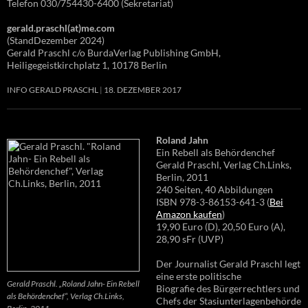
Telefon 030/754430-6400 (Sekretariat)
gerald.praschl(at)me.com
(StandDezember 2024)
Gerald Praschl c/o BurdaVerlag Publishing GmbH,
Heiligegeistkirchplatz 1, 10178 Berlin
INFO GERALD PRASCHL
18. DEZEMBER 2017
Roland Jahn
Ein Rebell als Behördenchef
Gerald Praschl, Verlag Ch.Links,
Berlin, 2011
240 Seiten, 40 Abbildungen
ISBN 978-3-86153-641-3 (
Bei
Amazon kaufen
)
19,90 Euro (D), 20,50 Euro (A),
28,90 sFr (UVP)
Der Journalist Gerald Praschl legt
eine erste politische
Gerald Praschl. „Roland Jahn- Ein Rebell
Biografie des Bürgerrechtlers und
als Behördenchef“, Verlag Ch.Links,
Chefs der Stasiunterlagenbehörde