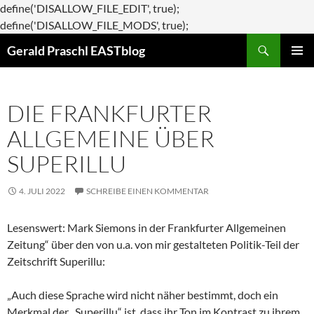
define('DISALLOW_FILE_EDIT', true);
Zum
define('DISALLOW_FILE_MODS', true);
Suchen
Inhalt
Gerald Praschl EASTblog
springen
PRIMÄR
MENÜ
DIE FRANKFURTER
ALLGEMEINE ÜBER
SUPERILLU
4. JULI 2022
SCHREIBE EINEN KOMMENTAR
Lesenswert: Mark Siemons in der Frankfurter Allgemeinen
Zeitung“ über den von u.a. von mir gestalteten Politik-Teil der
Zeitschrift Superillu:
„Auch diese Sprache wird nicht näher bestimmt, doch ein
Merkmal der „Superillu“ ist, dass ihr Ton im Kontrast zu ihrem