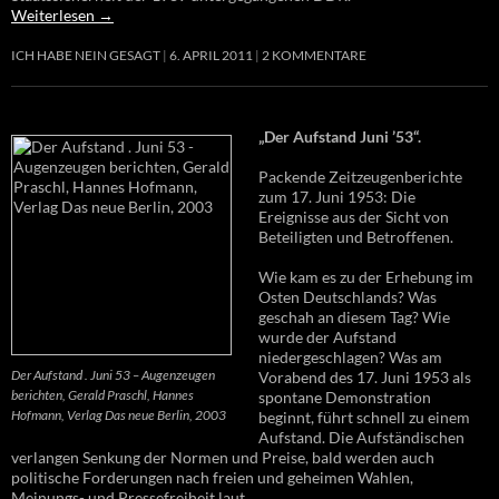
Weiterlesen
→
ICH HABE NEIN GESAGT
6. APRIL 2011
2 KOMMENTARE
„Der Aufstand Juni ’53“.
Packende Zeitzeugenberichte
zum 17. Juni 1953: Die
Ereignisse aus der Sicht von
Beteiligten und Betroffenen.
Wie kam es zu der Erhebung im
Osten Deutschlands? Was
geschah an diesem Tag? Wie
wurde der Aufstand
niedergeschlagen? Was am
Der Aufstand . Juni 53 – Augenzeugen
Vorabend des 17. Juni 1953 als
berichten, Gerald Praschl, Hannes
spontane Demonstration
Hofmann, Verlag Das neue Berlin, 2003
beginnt, führt schnell zu einem
Aufstand. Die Aufständischen
verlangen Senkung der Normen und Preise, bald werden auch
politische Forderungen nach freien und geheimen Wahlen,
Meinungs- und Pressefreiheit laut.