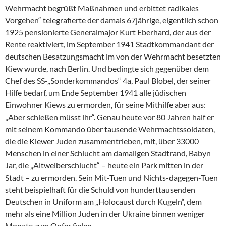
Wehrmacht begrüßt Maßnahmen und erbittet radikales
Vorgehen“ telegrafierte der damals 67jährige, eigentlich schon
1925 pensionierte Generalmajor Kurt Eberhard, der aus der
Rente reaktiviert, im September 1941 Stadtkommandant der
deutschen Besatzungsmacht im von der Wehrmacht besetzten
Kiew wurde, nach Berlin. Und bedingte sich gegenüber dem
Chef des SS-„Sonderkommandos“ 4a, Paul Blobel, der seiner
Hilfe bedarf, um Ende September 1941 alle jüdischen
Einwohner Kiews zu ermorden, für seine Mithilfe aber aus:
„Aber schießen müsst ihr“. Genau heute vor 80 Jahren half er
mit seinem Kommando über tausende Wehrmachtssoldaten,
die die Kiewer Juden zusammentrieben, mit, über 33000
Menschen in einer Schlucht am damaligen Stadtrand, Babyn
Jar, die „Altweiberschlucht“ – heute ein Park mitten in der
Stadt – zu ermorden. Sein Mit-Tuen und Nichts-dagegen-Tuen
steht beispielhaft für die Schuld von hunderttausenden
Deutschen in Uniform am „Holocaust durch Kugeln“, dem
mehr als eine Million Juden in der Ukraine binnen weniger
Monate zum Opfer fielen.