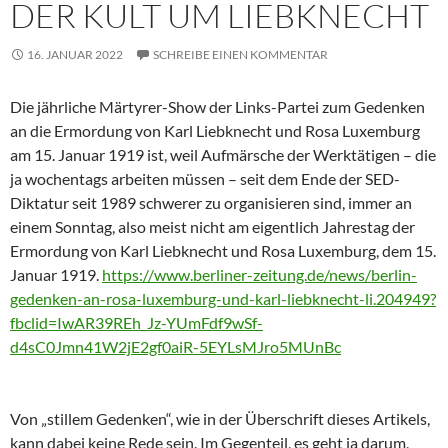
DER KULT UM LIEBKNECHT
16. JANUAR 2022
SCHREIBE EINEN KOMMENTAR
Die jährliche Märtyrer-Show der Links-Partei zum Gedenken
an die Ermordung von Karl Liebknecht und Rosa Luxemburg
am 15. Januar 1919 ist, weil Aufmärsche der Werktätigen – die
ja wochentags arbeiten müssen – seit dem Ende der SED-
Diktatur seit 1989 schwerer zu organisieren sind, immer an
einem Sonntag, also meist nicht am eigentlich Jahrestag der
Ermordung von Karl Liebknecht und Rosa Luxemburg, dem 15.
Januar 1919.
https://www.berliner-zeitung.de/news/berlin-
gedenken-an-rosa-luxemburg-und-karl-liebknecht-li.204949?
fbclid=IwAR39REh_Jz-YUmFdf9wSf-
d4sC0Jmn41W2jE2gf0aiR-5EYLsMJro5MUnBc
Von „stillem Gedenken“, wie in der Überschrift dieses Artikels,
kann dabei keine Rede sein. Im Gegenteil, es geht ja darum,