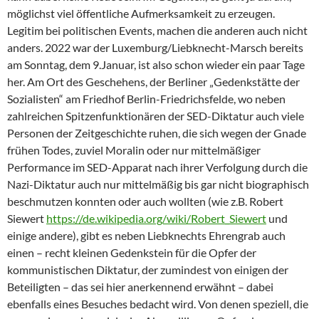
möglichst viel öffentliche Aufmerksamkeit zu erzeugen.
Legitim bei politischen Events, machen die anderen auch nicht
anders. 2022 war der Luxemburg/Liebknecht-Marsch bereits
am Sonntag, dem 9.Januar, ist also schon wieder ein paar Tage
her. Am Ort des Geschehens, der Berliner „Gedenkstätte der
Sozialisten“ am Friedhof Berlin-Friedrichsfelde, wo neben
zahlreichen Spitzenfunktionären der SED-Diktatur auch viele
Personen der Zeitgeschichte ruhen, die sich wegen der Gnade
frühen Todes, zuviel Moralin oder nur mittelmäßiger
Performance im SED-Apparat nach ihrer Verfolgung durch die
Nazi-Diktatur auch nur mittelmäßig bis gar nicht biographisch
beschmutzen konnten oder auch wollten (wie z.B. Robert
Siewert
https://de.wikipedia.org/wiki/Robert_Siewert
und
einige andere), gibt es neben Liebknechts Ehrengrab auch
einen – recht kleinen Gedenkstein für die Opfer der
kommunistischen Diktatur, der zumindest von einigen der
Beteiligten – das sei hier anerkennend erwähnt – dabei
ebenfalls eines Besuches bedacht wird. Von denen speziell, die