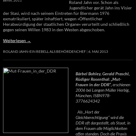
Berlin, 2011
Roland Jahn vor. Schon als
Jugendlicher gerät Jahn ins Visier
der Stasi, wird nach seinem Eintreten für Biermann 1976
exmatrikuliert, später inhaftiert, wegen »Öffentlicher
Herabwürdigung der staatlichen Organe« verurteilt und schließlich
gegen seinen Willen 1983 in den Westen abgeschoben.
Weiterlesen
→
ROLAND JAHN-EIN REBELL ALS BEHÖRDENCHEF
6. MAI 2013
Bärbel Bohley, Gerald Praschl,
Rüdiger Rosenthal: „Mut-
Frauen in der DDR“,
erschienen
2006 bei Langen Müller Herbig,
München, ISBN978-
3776624342
Als „Hort der
Gleichberechtigung“ wird die
DDR oft dargestellt, als Staat, in
dem Frauen alle Möglichkeiten
offen standen. Doch die Praxis