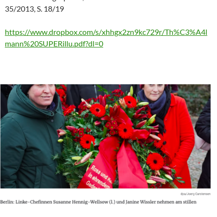
35/2013, S. 18/19
https://www.dropbox.com/s/xhhgx2zn9kc729r/Th%C3%A4l
mann%20SUPERillu.pdf?dl=0