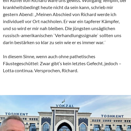
ein Rüffel von Richard wäre uns gewiss. Wolfgang Templin, der
krankheitsbedingt heute nicht da sein kann, schrieb mir
gestern Abend: „Meinen Abschied von Richard werde ich
individuell vor Ort nachholen. Er war ein tapferer Kämpfer,
und so wird er mir nah bleiben. Die jüngsten unsäglichen
russisch-amerikanischen `Verhandlungssignale` sollten uns
darin bestärken so klar zu sein wie er es immer war.´
In diesem Sinne, wenn auch ohne pathetisches
Fäustegeschüttel: Zwar gibt’s kein letztes Gefecht, jedoch –
Lotta continua. Versprochen, Richard.