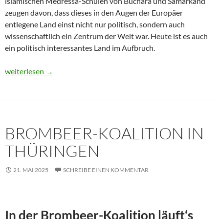
islamischen Medressa-Schulen von Buchara und Samarkand
zeugen davon, dass dieses in den Augen der Europäer
entlegene Land einst nicht nur politisch, sondern auch
wissenschaftlich ein Zentrum der Welt war. Heute ist es auch
ein politisch interessantes Land im Aufbruch.
Usbekistan 2025: Unterwegs in einem Land im Aufbruch
weiterlesen
→
BROMBEER-KOALITION IN
THÜRINGEN
21. MAI 2025
SCHREIBE EINEN KOMMENTAR
In der Brombeer-Koalition läuft‘s