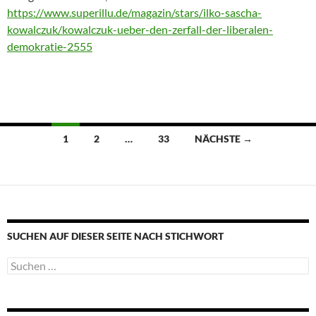
https://www.superillu.de/magazin/stars/ilko-sascha-
kowalczuk/kowalczuk-ueber-den-zerfall-der-liberalen-
demokratie-2555
Beitragsnavigation
1
2
…
33
NÄCHSTE →
SUCHEN AUF DIESER SEITE NACH STICHWORT
Suche
nach: