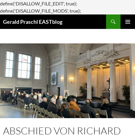
define('DISALLOW_FILE_EDIT', true);
Zum
define('DISALLOW_FILE_MODS', true);
Suchen
Inhalt
Gerald Praschl EASTblog
springen
PRIMÄR
MENÜ
ABSCHIED VON RICHARD