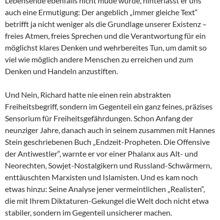
Lebensende ebenfalls nicht müde wurde, hinterlässt er uns
auch eine Ermutigung: Der angeblich „immer gleiche Text“
betrifft ja nicht weniger als die Grundlage unserer Existenz –
freies Atmen, freies Sprechen und die Verantwortung für ein
möglichst klares Denken und wehrbereites Tun, um damit so
viel wie möglich andere Menschen zu erreichen und zum
Denken und Handeln anzustiften.
Und Nein, Richard hatte nie einen rein abstrakten
Freiheitsbegriff, sondern im Gegenteil ein ganz feines, präzises
Sensorium für Freiheitsgefährdungen. Schon Anfang der
neunziger Jahre, danach auch in seinem zusammen mit Hannes
Stein geschriebenen Buch „Endzeit-Propheten. Die Offensive
der Antiwestler“, warnte er vor einer Phalanx aus Alt- und
Neorechten, Sowjet-Nostalgikern und Russland-Schwärmern,
enttäuschten Marxisten und Islamisten. Und es kam noch
etwas hinzu: Seine Analyse jener vermeintlichen „Realisten“,
die mit Ihrem Diktaturen-Gekungel die Welt doch nicht etwa
stabiler, sondern im Gegenteil unsicherer machen.