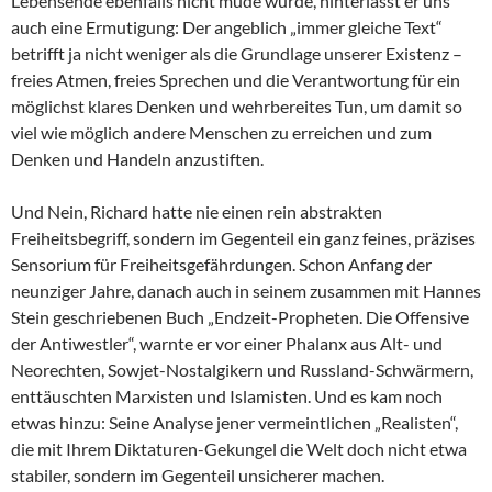
Lebensende ebenfalls nicht müde wurde, hinterlässt er uns
auch eine Ermutigung: Der angeblich „immer gleiche Text“
betrifft ja nicht weniger als die Grundlage unserer Existenz –
freies Atmen, freies Sprechen und die Verantwortung für ein
möglichst klares Denken und wehrbereites Tun, um damit so
viel wie möglich andere Menschen zu erreichen und zum
Denken und Handeln anzustiften.
Und Nein, Richard hatte nie einen rein abstrakten
Freiheitsbegriff, sondern im Gegenteil ein ganz feines, präzises
Sensorium für Freiheitsgefährdungen. Schon Anfang der
neunziger Jahre, danach auch in seinem zusammen mit Hannes
Stein geschriebenen Buch „Endzeit-Propheten. Die Offensive
der Antiwestler“, warnte er vor einer Phalanx aus Alt- und
Neorechten, Sowjet-Nostalgikern und Russland-Schwärmern,
enttäuschten Marxisten und Islamisten. Und es kam noch
etwas hinzu: Seine Analyse jener vermeintlichen „Realisten“,
die mit Ihrem Diktaturen-Gekungel die Welt doch nicht etwa
stabiler, sondern im Gegenteil unsicherer machen.