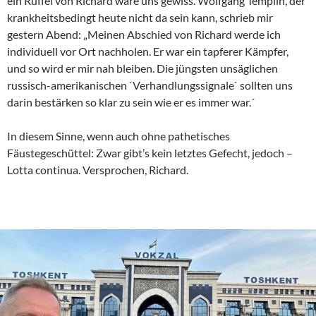
ein Rüffel von Richard wäre uns gewiss. Wolfgang Templin, der
krankheitsbedingt heute nicht da sein kann, schrieb mir
gestern Abend: „Meinen Abschied von Richard werde ich
individuell vor Ort nachholen. Er war ein tapferer Kämpfer,
und so wird er mir nah bleiben. Die jüngsten unsäglichen
russisch-amerikanischen `Verhandlungssignale` sollten uns
darin bestärken so klar zu sein wie er es immer war.´
In diesem Sinne, wenn auch ohne pathetisches
Fäustegeschüttel: Zwar gibt’s kein letztes Gefecht, jedoch –
Lotta continua. Versprochen, Richard.