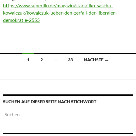
https://www.superillu.de/magazin/stars/ilko-sascha-
kowalczuk/kowalczuk-ueber-den-zerfall-der-liberalen-
demokratie-2555
Beitragsnavigation
1
2
…
33
NÄCHSTE →
SUCHEN AUF DIESER SEITE NACH STICHWORT
Suche
nach: