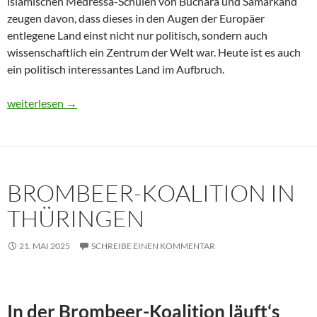
islamischen Medressa-Schulen von Buchara und Samarkand
zeugen davon, dass dieses in den Augen der Europäer
entlegene Land einst nicht nur politisch, sondern auch
wissenschaftlich ein Zentrum der Welt war. Heute ist es auch
ein politisch interessantes Land im Aufbruch.
Usbekistan 2025: Unterwegs in einem Land im Aufbruch
weiterlesen
→
BROMBEER-KOALITION IN
THÜRINGEN
21. MAI 2025
SCHREIBE EINEN KOMMENTAR
In der Brombeer-Koalition läuft‘s