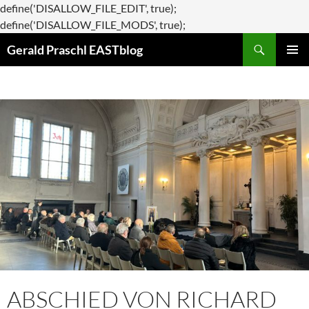
define('DISALLOW_FILE_EDIT', true);
Zum
define('DISALLOW_FILE_MODS', true);
Suchen
Inhalt
Gerald Praschl EASTblog
springen
PRIMÄR
MENÜ
ABSCHIED VON RICHARD