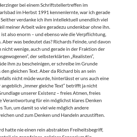
Herzinger bei einem Schriftstellertreffen im
arlsbad im Herbst 1991 kennenlernte, war ich gerade
 Seither verdanke ich ihm intellektuell unendlich viel
 Teil meiner Arbeit wäre geradezu undenkbar ohne ihn.
ist also enorm – und ebenso wie die Verpflichtung,
 Aber was bedeutet das? Richards Feinde, und davon
h nicht wenige, auch und gerade in der Fraktion der
sgewogenen“, der selbsterklärten „Realisten“,
de ihm zu bescheinigen, er schreibe im Grunde
en gleichen Text. Aber da Richard bis an sein
alls nicht müde wurde, hinterlässt er uns auch eine
angeblich „immer gleiche Text“ betrifft ja nicht
Grundlage unserer Existenz – freies Atmen, freies
e Verantwortung für ein möglichst klares Denken
s Tun, um damit so viel wie möglich andere
eichen und zum Denken und Handeln anzustiften.
d hatte nie einen rein abstrakten Freiheitsbegriff,
teil ein ganz feines, präzises Sensorium für