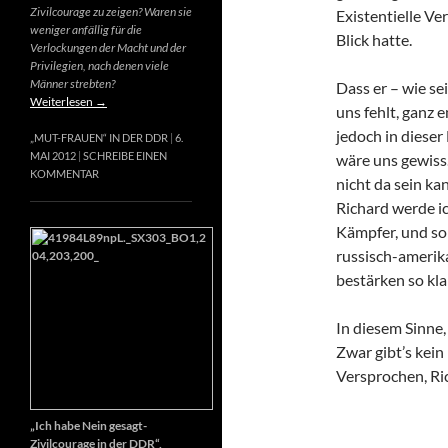
Zivilcourage zu zeigen? Waren sie
Existentielle Ve
weniger anfällig für die
Blick hatte.
Verlockungen der Macht und der
Privilegien, nach denen viele
Männer strebten?
Dass er – wie se
Weiterlesen
→
uns fehlt, ganz e
jedoch in dieser
„MUT-FRAUEN“ IN DER DDR
6.
MAI 2012
SCHREIBE EINEN
wäre uns gewiss
KOMMENTAR
nicht da sein k
Richard werde ic
Kämpfer, und so 
russisch-amerik
bestärken so kla
In diesem Sinne
Zwar gibt’s kein
Versprochen, Ri
„Ich habe Nein gesagt-
Zivilcourage in der DDR“,