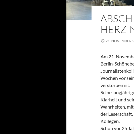
ABSCH
HERZIN
21. NOVEMBER 
Am 21. November
Berlin-Schönebe
Journalistenkol
Wochen vor sein
verstorben ist.
Seine langjährig
Klarheit und se
Wahrheiten, mit 
der Leserschaft
Kollegen.
Schon vor 25 Jah