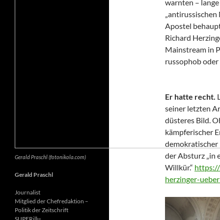
warnten – lange 
„antirussischen
Apostel behaupte
Richard Herzing
Mainstream in Po
russophob oder 
Er hatte recht.
seiner letzten Ar
düsteres Bild. 
kämpferischer E
demokratischer 
der Absturz „in 
Gerald Praschl (fotonikola.com)
Willkür.“
https:/
Gerald Praschl
herzinger-ueber
Journalist
Mitglied der Chefredaktion –
Politik der Zeitschrift
SUPERillu