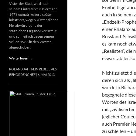
Visier der Stasi, wird nach
Freiheitsgefähr
seinem Eintreten für Biermann
auch in seinem 
1976 exmatrikuliert, später
inhaftiert, wegen »Öffentlicher
„Endzeit-Prophet
Herabwürdigung der
einer Phalanx a
staatlichen Organe« verurteilt
Russland-Schwär
und schließlich gegen seinen
Willen 1983 in den Westen
es kam noch etw
abgeschoben.
„Realisten“, die
etwa stabiler, s
Weiterlesen
→
ROLAND JAHN-EIN REBELL ALS
Nicht zuletzt di
BEHÖRDENCHEF
6. MAI 2013
deren sich als „
wurde in Richard
begegnete diese
Worten des israe
mit „zivilisierte
jeglicher Couleur
auch Premier Net
zu schleifen – u