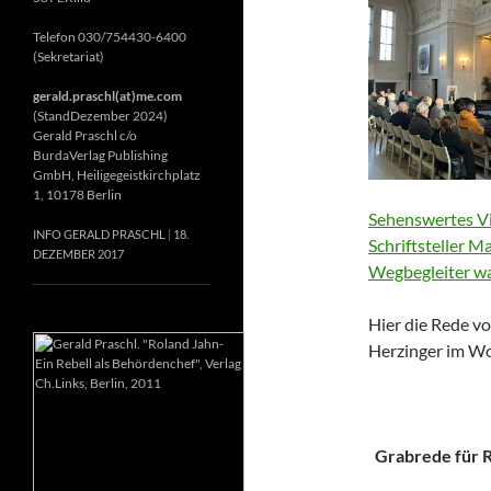
Telefon 030/754430-6400
(Sekretariat)
gerald.praschl(at)me.com
(StandDezember 2024)
Gerald Praschl c/o
BurdaVerlag Publishing
GmbH, Heiligegeistkirchplatz
1, 10178 Berlin
Sehenswertes Vi
INFO GERALD PRASCHL
18.
Schriftsteller M
DEZEMBER 2017
Wegbegleiter wa
Hier die Rede vo
Herzinger im Wo
Grabrede für Ri