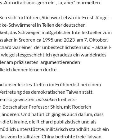
s Autoritarismus gern ein „Ja, aber“ murmelten.
eßen sich fortführen, Stichwort etwa die Ernst Jünger-
ke-Schwärmerei in Teilen der deutschen
keit, das Schweigen maßgeblicher Intellektueller zum
saker in Srebrenica 1995 und 2023 am 7. Oktober.
chard war einer der unbestechlichsten und – aktuell-
 wie geistesgeschichtlich geradezu ein wandelndes
 der am präzisesten argumentierenden
 die ich kennenlernen durfte.
and unser letztes Treffen im Frühherbst bei einem
Vertretung des demokratischen Taiwan statt,
em so gewitzten,
outspoken
freiheits-
 Botschafter Professor Shieh, mit Roderich
 anderen. Und natürlich ging es auch darum, dass
m die Ukraine, die Richard publizistisch und als
müdlich unterstützte, militärisch standhält, auch ein
r das vom totalitären China bedrohte freie Taiwan.