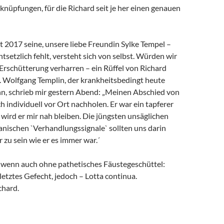
rknüpfungen, für die Richard seit je her einen genauen
it 2017 seine, unsere liebe Freundin Sylke Tempel –
ntsetzlich fehlt, versteht sich von selbst. Würden wir
 Erschütterung verharren – ein Rüffel von Richard
. Wolfgang Templin, der krankheitsbedingt heute
ann, schrieb mir gestern Abend: „Meinen Abschied von
h individuell vor Ort nachholen. Er war ein tapferer
wird er mir nah bleiben. Die jüngsten unsäglichen
anischen `Verhandlungssignale` sollten uns darin
r zu sein wie er es immer war.´
, wenn auch ohne pathetisches Fäustegeschüttel:
 letztes Gefecht, jedoch – Lotta continua.
chard.