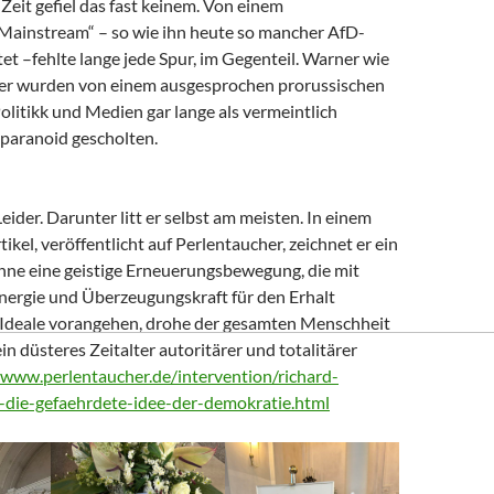
Zeit gefiel das fast keinem. Von einem
 Mainstream“ – so wie ihn heute so mancher AfD-
t –fehlte lange jede Spur, im Gegenteil. Warner wie
er wurden von einem ausgesprochen prorussischen
litikk und Medien gar lange als vermeintlich
paranoid gescholten.
Leider. Darunter litt er selbst am meisten. In einem
tikel, veröffentlicht auf Perlentaucher, zeichnet er ein
Ohne eine geistige Erneuerungsbewegung, die mit
nergie und Überzeugungskraft für den Erhalt
Ideale vorangehen, drohe der gesamten Menschheit
ein düsteres Zeitalter autoritärer und totalitärer
/www.perlentaucher.de/intervention/richard-
-die-gefaehrdete-idee-der-demokratie.html