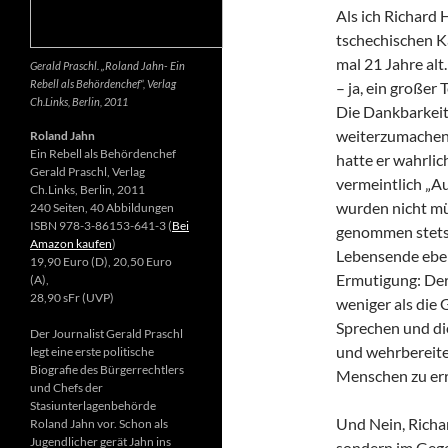
Als ich Richard 
tschechischen K
mal 21 Jahre alt.
Gerald Praschl. „Roland Jahn- Ein
Rebell als Behördenchef“, Verlag
– ja, ein großer
Ch.Links, Berlin, 2011
Die Dankbarkeit 
weiterzumachen.
Roland Jahn
Ein Rebell als Behördenchef
hatte er wahrlic
Gerald Praschl, Verlag
vermeintlich „Au
Ch.Links, Berlin, 2011
wurden nicht mü
240 Seiten, 40 Abbildungen
ISBN 978-3-86153-641-3 (
Bei
genommen stets d
Amazon kaufen
)
Lebensende ebenf
19,90 Euro (D), 20,50 Euro
Ermutigung: Der 
(A),
28,90 sFr (UVP)
weniger als die 
Sprechen und di
Der Journalist Gerald Praschl
und wehrbereite
legt eine erste politische
Biografie des Bürgerrechtlers
Menschen zu err
und Chefs der
Stasiunterlagenbehörde
Und Nein, Richar
Roland Jahn vor. Schon als
Jugendlicher gerät Jahn ins
sondern im Gegen