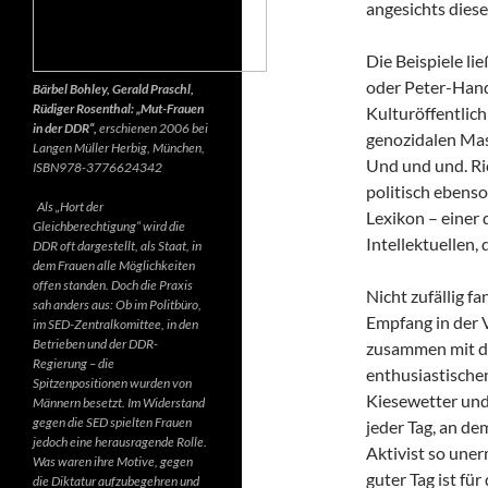
angesichts diese
Die Beispiele li
oder Peter-Hand
Bärbel Bohley, Gerald Praschl,
Rüdiger Rosenthal: „Mut-Frauen
Kulturöffentlich
in der DDR“,
erschienen 2006 bei
genozidalen Mas
Langen Müller Herbig, München,
Und und und. Ri
ISBN978-3776624342
politisch ebenso
Als „Hort der
Lexikon – einer
Gleichberechtigung“ wird die
Intellektuellen,
DDR oft dargestellt, als Staat, in
dem Frauen alle Möglichkeiten
offen standen. Doch die Praxis
Nicht zufällig f
sah anders aus: Ob im Politbüro,
Empfang in der 
im SED-Zentralkomittee, in den
Betrieben und der DDR-
zusammen mit d
Regierung – die
enthusiastischen
Spitzenpositionen wurden von
Kiesewetter und
Männern besetzt. Im Widerstand
gegen die SED spielten Frauen
jeder Tag, an de
jedoch eine herausragende Rolle.
Aktivist so uner
Was waren ihre Motive, gegen
guter Tag ist fü
die Diktatur aufzubegehren und