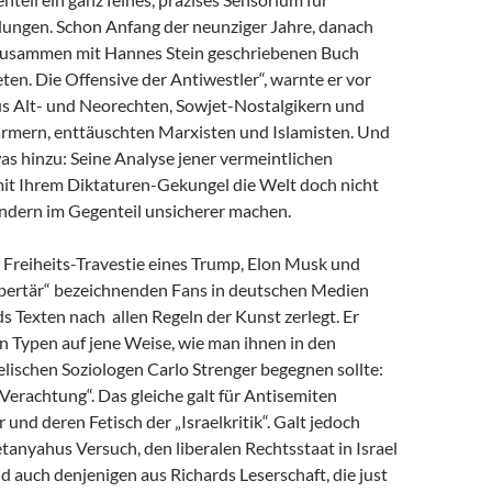
dungen. Schon Anfang der neunziger Jahre, danach
zusammen mit Hannes Stein geschriebenen Buch
en. Die Offensive der Antiwestler“, warnte er vor
us Alt- und Neorechten, Sowjet-Nostalgikern und
mern, enttäuschten Marxisten und Islamisten. Und
as hinzu: Seine Analyse jener vermeintlichen
 mit Ihrem Diktaturen-Gekungel die Welt doch nicht
ondern im Gegenteil unsicherer machen.
e Freiheits-Travestie eines Trump, Elon Musk und
libertär“ bezeichnenden Fans in deutschen Medien
s Texten nach allen Regeln der Kunst zerlegt. Er
n Typen auf jene Weise, wie man ihnen in den
lischen Soziologen Carlo Strenger begegnen sollte:
r Verachtung“. Das gleiche galt für Antisemiten
 und deren Fetisch der „Israelkritik“. Galt jedoch
anyahus Versuch, den liberalen Rechtsstaat in Israel
nd auch denjenigen aus Richards Leserschaft, die just