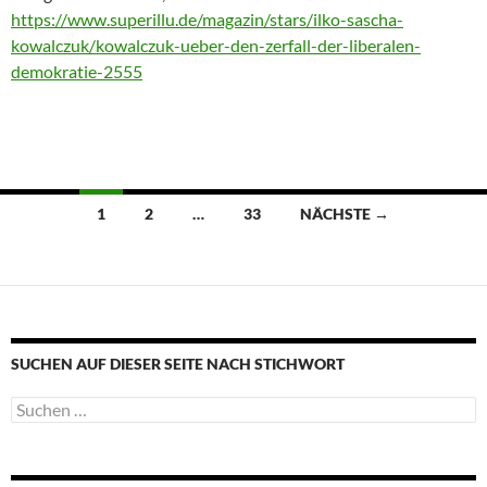
https://www.superillu.de/magazin/stars/ilko-sascha-
kowalczuk/kowalczuk-ueber-den-zerfall-der-liberalen-
demokratie-2555
Beitragsnavigation
1
2
…
33
NÄCHSTE →
SUCHEN AUF DIESER SEITE NACH STICHWORT
Suche
nach: