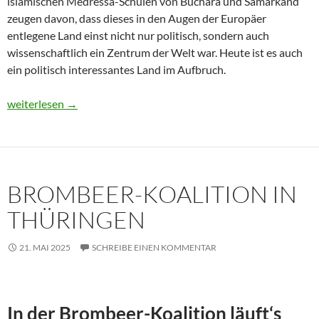
islamischen Medressa-Schulen von Buchara und Samarkand
zeugen davon, dass dieses in den Augen der Europäer
entlegene Land einst nicht nur politisch, sondern auch
wissenschaftlich ein Zentrum der Welt war. Heute ist es auch
ein politisch interessantes Land im Aufbruch.
Usbekistan 2025: Unterwegs in einem Land im Aufbruch
weiterlesen
→
BROMBEER-KOALITION IN
THÜRINGEN
21. MAI 2025
SCHREIBE EINEN KOMMENTAR
In der Brombeer-Koalition läuft‘s