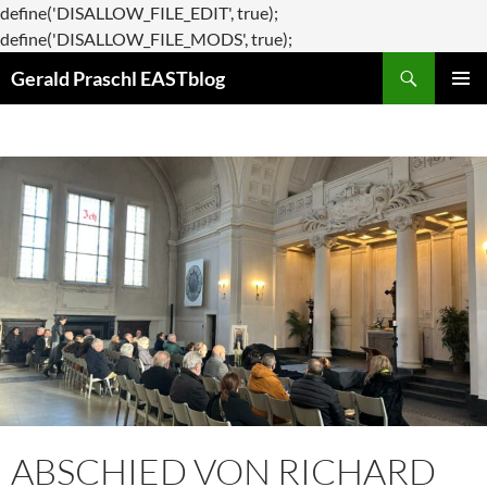
define('DISALLOW_FILE_EDIT', true);
Zum
define('DISALLOW_FILE_MODS', true);
Suchen
Inhalt
Gerald Praschl EASTblog
springen
PRIMÄR
MENÜ
ABSCHIED VON RICHARD