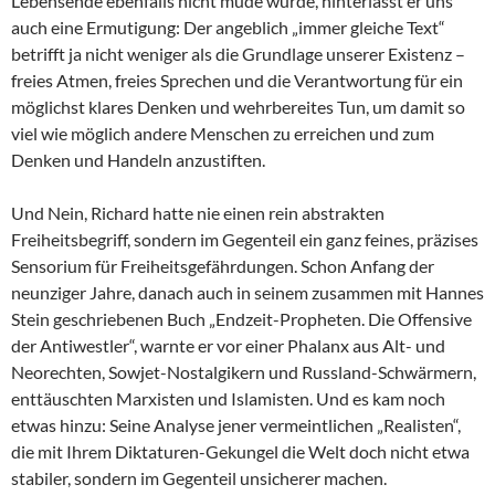
Lebensende ebenfalls nicht müde wurde, hinterlässt er uns
auch eine Ermutigung: Der angeblich „immer gleiche Text“
betrifft ja nicht weniger als die Grundlage unserer Existenz –
freies Atmen, freies Sprechen und die Verantwortung für ein
möglichst klares Denken und wehrbereites Tun, um damit so
viel wie möglich andere Menschen zu erreichen und zum
Denken und Handeln anzustiften.
Und Nein, Richard hatte nie einen rein abstrakten
Freiheitsbegriff, sondern im Gegenteil ein ganz feines, präzises
Sensorium für Freiheitsgefährdungen. Schon Anfang der
neunziger Jahre, danach auch in seinem zusammen mit Hannes
Stein geschriebenen Buch „Endzeit-Propheten. Die Offensive
der Antiwestler“, warnte er vor einer Phalanx aus Alt- und
Neorechten, Sowjet-Nostalgikern und Russland-Schwärmern,
enttäuschten Marxisten und Islamisten. Und es kam noch
etwas hinzu: Seine Analyse jener vermeintlichen „Realisten“,
die mit Ihrem Diktaturen-Gekungel die Welt doch nicht etwa
stabiler, sondern im Gegenteil unsicherer machen.