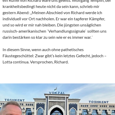
ein Rüffel von Richard wäre uns gewiss. Wolfgang Templin, der
krankheitsbedingt heute nicht da sein kann, schrieb mir
gestern Abend: „Meinen Abschied von Richard werde ich
individuell vor Ort nachholen. Er war ein tapferer Kämpfer,
und so wird er mir nah bleiben. Die jüngsten unsäglichen
russisch-amerikanischen `Verhandlungssignale` sollten uns
darin bestärken so klar zu sein wie er es immer war.´
In diesem Sinne, wenn auch ohne pathetisches
Fäustegeschüttel: Zwar gibt’s kein letztes Gefecht, jedoch –
Lotta continua. Versprochen, Richard.