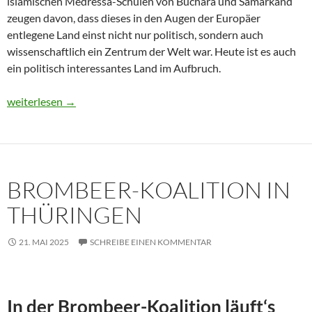
islamischen Medressa-Schulen von Buchara und Samarkand
zeugen davon, dass dieses in den Augen der Europäer
entlegene Land einst nicht nur politisch, sondern auch
wissenschaftlich ein Zentrum der Welt war. Heute ist es auch
ein politisch interessantes Land im Aufbruch.
Usbekistan 2025: Unterwegs in einem Land im Aufbruch
weiterlesen
→
BROMBEER-KOALITION IN
THÜRINGEN
21. MAI 2025
SCHREIBE EINEN KOMMENTAR
In der Brombeer-Koalition läuft‘s