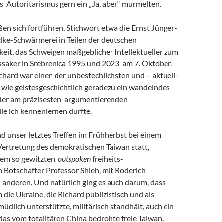
s Autoritarismus gern ein „Ja, aber“ murmelten.
eßen sich fortführen, Stichwort etwa die Ernst Jünger-
ke-Schwärmerei in Teilen der deutschen
keit, das Schweigen maßgeblicher Intellektueller zum
saker in Srebrenica 1995 und 2023 am 7. Oktober.
chard war einer der unbestechlichsten und – aktuell-
 wie geistesgeschichtlich geradezu ein wandelndes
 der am präzisesten argumentierenden
 die ich kennenlernen durfte.
and unser letztes Treffen im Frühherbst bei einem
Vertretung des demokratischen Taiwan statt,
em so gewitzten,
outspoken
freiheits-
 Botschafter Professor Shieh, mit Roderich
 anderen. Und natürlich ging es auch darum, dass
m die Ukraine, die Richard publizistisch und als
müdlich unterstützte, militärisch standhält, auch ein
r das vom totalitären China bedrohte freie Taiwan.