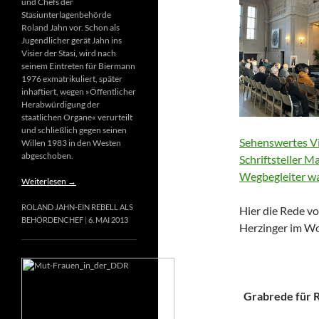
und Chefs der
Stasiunterlagenbehörde
Roland Jahn vor. Schon als
Jugendlicher gerät Jahn ins
Visier der Stasi, wird nach
seinem Eintreten für Biermann
1976 exmatrikuliert, später
inhaftiert, wegen »Öffentlicher
Herabwürdigung der
staatlichen Organe« verurteilt
und schließlich gegen seinen
Sehenswertes Vi
Willen 1983 in den Westen
abgeschoben.
Schriftsteller M
Wegbegleiter wa
Weiterlesen
→
ROLAND JAHN-EIN REBELL ALS
Hier die Rede vo
BEHÖRDENCHEF
6. MAI 2013
Herzinger im Wo
Grabrede für Ri