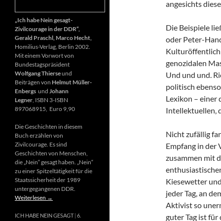
angesichts diese
„Ich habe Nein gesagt-
Die Beispiele li
Zivilcourage in der DDR“,
Gerald Praschl, Marco Hecht,
oder Peter-Hand
Homilius-Verlag, Berlin 2002.
Kulturöffentlich
Mit einem Vorwort von
genozidalen Mas
Bundestagspräsident
Wolfgang Thierse
und
Und und und. Ri
Beiträgen von
Helmut Müller-
politisch ebenso
Enbergs
und
Johann
Lexikon – einer
Legner
, ISBN 3-ISBN
897068915, Euro 9,90
Intellektuellen,
Die Geschichten in diesem
Nicht zufällig f
Buch erzählen von
Zivilcourage. Es sind
Empfang in der 
Geschichten von Menschen,
zusammen mit d
die „Nein“ gesagt haben. „Nein“
enthusiastischen
zu einer Spitzeltätigkeit für die
Staatssicherheit der 1989
Kiesewetter und
untergegangenen DDR.
jeder Tag, an de
Weiterlesen
→
Aktivist so uner
guter Tag ist fü
ICH HABE NEIN GESAGT
6.