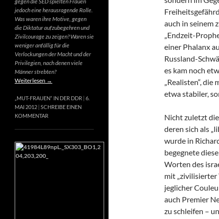
gegen die SED spielten Frauen
jedoch eine herausragende Rolle.
Freiheitsgefähr
Was waren ihre Motive, gegen
auch in seinem 
die Diktatur aufzubegehren und
„Endzeit-Prophet
Zivilcourage zu zeigen? Waren sie
weniger anfällig für die
einer Phalanx a
Verlockungen der Macht und der
Russland-Schwär
Privilegien, nach denen viele
es kam noch etw
Männer strebten?
Weiterlesen
→
„Realisten“, die
etwa stabiler, s
„MUT-FRAUEN“ IN DER DDR
6.
MAI 2012
SCHREIBE EINEN
Nicht zuletzt di
KOMMENTAR
deren sich als „
wurde in Richard
begegnete diese
Worten des israe
mit „zivilisierte
jeglicher Couleur
auch Premier Net
zu schleifen – u