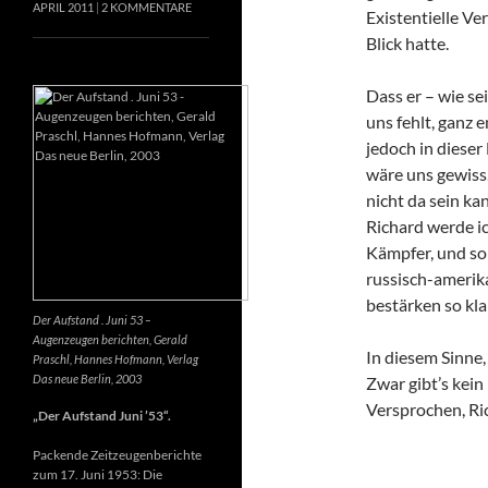
APRIL 2011
2 KOMMENTARE
Existentielle Ve
Blick hatte.
Dass er – wie se
uns fehlt, ganz e
jedoch in dieser
wäre uns gewiss
nicht da sein k
Richard werde ic
Kämpfer, und so 
russisch-amerik
bestärken so kla
Der Aufstand . Juni 53 –
Augenzeugen berichten, Gerald
In diesem Sinne
Praschl, Hannes Hofmann, Verlag
Das neue Berlin, 2003
Zwar gibt’s kein
Versprochen, Ri
„Der Aufstand Juni ’53“.
Packende Zeitzeugenberichte
zum 17. Juni 1953: Die