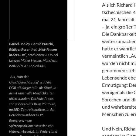
Als ich Richard 
tschechischen K
mal 21 Jahre alt.
– ja, ein großer
Die Dankbarkeit 
weiterzumachen.
Bärbel Bohley, Gerald Praschl,
hatte er wahrlic
Rüdiger Rosenthal: „Mut-Frauen
in der DDR“,
erschienen 2006 bei
vermeintlich „Au
Langen Müller Herbig, München,
wurden nicht mü
ISBN978-3776624342
genommen stets d
Als „Hort der
Lebensende ebenf
Gleichberechtigung“ wird die
Ermutigung: Der 
DDR oft dargestellt, als Staat, in
weniger als die 
dem Frauen alle Möglichkeiten
offen standen. Doch die Praxis
Sprechen und di
sah anders aus: Ob im Politbüro,
und wehrbereite
im SED-Zentralkomittee, in den
Menschen zu err
Betrieben und der DDR-
Regierung – die
Spitzenpositionen wurden von
Und Nein, Richar
Männern besetzt. Im Widerstand
sondern im Gegen