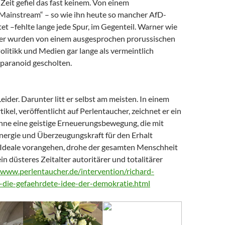
Zeit gefiel das fast keinem. Von einem
 Mainstream“ – so wie ihn heute so mancher AfD-
t –fehlte lange jede Spur, im Gegenteil. Warner wie
er wurden von einem ausgesprochen prorussischen
litikk und Medien gar lange als vermeintlich
paranoid gescholten.
Leider. Darunter litt er selbst am meisten. In einem
tikel, veröffentlicht auf Perlentaucher, zeichnet er ein
Ohne eine geistige Erneuerungsbewegung, die mit
nergie und Überzeugungskraft für den Erhalt
Ideale vorangehen, drohe der gesamten Menschheit
ein düsteres Zeitalter autoritärer und totalitärer
/www.perlentaucher.de/intervention/richard-
-die-gefaehrdete-idee-der-demokratie.html