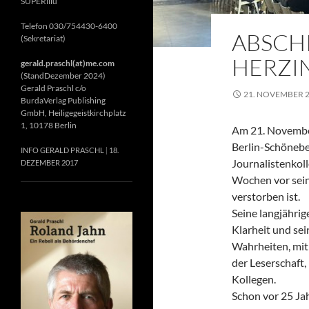
SUPERillu
Telefon 030/754430-6400
ABSCH
(Sekretariat)
HERZIN
gerald.praschl(at)me.com
(StandDezember 2024)
Gerald Praschl c/o
21. NOVEMBER 
BurdaVerlag Publishing
GmbH, Heiligegeistkirchplatz
1, 10178 Berlin
Am 21. November
Berlin-Schönebe
INFO GERALD PRASCHL
18.
Journalistenkol
DEZEMBER 2017
Wochen vor sein
verstorben ist.
Seine langjährig
Klarheit und se
Wahrheiten, mit 
der Leserschaft
Kollegen.
Schon vor 25 Jah