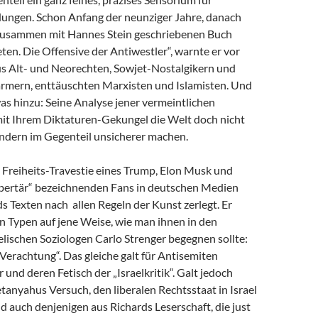
dungen. Schon Anfang der neunziger Jahre, danach
zusammen mit Hannes Stein geschriebenen Buch
en. Die Offensive der Antiwestler“, warnte er vor
us Alt- und Neorechten, Sowjet-Nostalgikern und
mern, enttäuschten Marxisten und Islamisten. Und
as hinzu: Seine Analyse jener vermeintlichen
 mit Ihrem Diktaturen-Gekungel die Welt doch nicht
ondern im Gegenteil unsicherer machen.
e Freiheits-Travestie eines Trump, Elon Musk und
libertär“ bezeichnenden Fans in deutschen Medien
s Texten nach allen Regeln der Kunst zerlegt. Er
n Typen auf jene Weise, wie man ihnen in den
lischen Soziologen Carlo Strenger begegnen sollte:
r Verachtung“. Das gleiche galt für Antisemiten
 und deren Fetisch der „Israelkritik“. Galt jedoch
anyahus Versuch, den liberalen Rechtsstaat in Israel
nd auch denjenigen aus Richards Leserschaft, die just