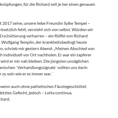
rknüpfungen, für die Richard seit je her einen genauen
it 2017 seine, unsere liebe Freundin Sylke Tempel –
ntsetzlich fehlt, versteht sich von selbst. Würden wir
 Erschütterung verharren – ein Rüffel von Richard
. Wolfgang Templin, der krankheitsbedingt heute
ann, schrieb mir gestern Abend: „Meinen Abschied von
h individuell vor Ort nachholen. Er war ein tapferer
wird er mir nah bleiben. Die jüngsten unsäglichen
anischen `Verhandlungssignale` sollten uns darin
r zu sein wie er es immer war.´
, wenn auch ohne pathetisches Fäustegeschüttel:
 letztes Gefecht, jedoch – Lotta continua.
chard.