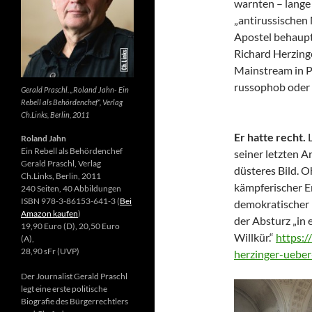
warnten – lange 
„antirussischen
Apostel behaupte
Richard Herzing
Mainstream in Po
russophob oder 
Gerald Praschl. „Roland Jahn- Ein
Rebell als Behördenchef“, Verlag
Ch.Links, Berlin, 2011
Er hatte recht.
Roland Jahn
Ein Rebell als Behördenchef
seiner letzten Ar
Gerald Praschl, Verlag
düsteres Bild. 
Ch.Links, Berlin, 2011
kämpferischer E
240 Seiten, 40 Abbildungen
ISBN 978-3-86153-641-3 (
Bei
demokratischer 
Amazon kaufen
)
der Absturz „in 
19,90 Euro (D), 20,50 Euro
Willkür.“
https:/
(A),
28,90 sFr (UVP)
herzinger-ueber
Der Journalist Gerald Praschl
legt eine erste politische
Biografie des Bürgerrechtlers