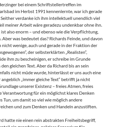
Herzinger bei einem Schriftstellertreffen im
arlsbad im Herbst 1991 kennenlernte, war ich gerade
 Seither verdanke ich ihm intellektuell unendlich viel
 Teil meiner Arbeit wäre geradezu undenkbar ohne ihn.
ist also enorm – und ebenso wie die Verpflichtung,
 Aber was bedeutet das? Richards Feinde, und davon
h nicht wenige, auch und gerade in der Fraktion der
sgewogenen“, der selbsterklärten „Realisten“,
de ihm zu bescheinigen, er schreibe im Grunde
en gleichen Text. Aber da Richard bis an sein
alls nicht müde wurde, hinterlässt er uns auch eine
angeblich „immer gleiche Text“ betrifft ja nicht
Grundlage unserer Existenz – freies Atmen, freies
e Verantwortung für ein möglichst klares Denken
s Tun, um damit so viel wie möglich andere
eichen und zum Denken und Handeln anzustiften.
d hatte nie einen rein abstrakten Freiheitsbegriff,
teil ein ganz feines, präzises Sensorium für