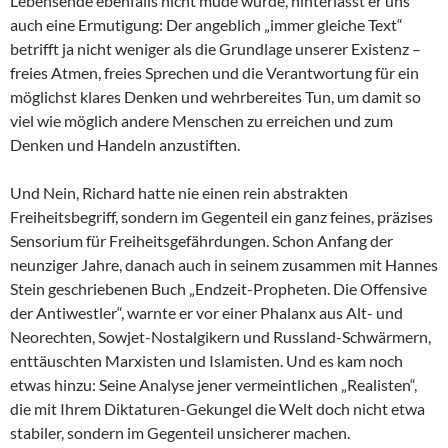
Lebensende ebenfalls nicht müde wurde, hinterlässt er uns
auch eine Ermutigung: Der angeblich „immer gleiche Text“
betrifft ja nicht weniger als die Grundlage unserer Existenz –
freies Atmen, freies Sprechen und die Verantwortung für ein
möglichst klares Denken und wehrbereites Tun, um damit so
viel wie möglich andere Menschen zu erreichen und zum
Denken und Handeln anzustiften.
Und Nein, Richard hatte nie einen rein abstrakten
Freiheitsbegriff, sondern im Gegenteil ein ganz feines, präzises
Sensorium für Freiheitsgefährdungen. Schon Anfang der
neunziger Jahre, danach auch in seinem zusammen mit Hannes
Stein geschriebenen Buch „Endzeit-Propheten. Die Offensive
der Antiwestler“, warnte er vor einer Phalanx aus Alt- und
Neorechten, Sowjet-Nostalgikern und Russland-Schwärmern,
enttäuschten Marxisten und Islamisten. Und es kam noch
etwas hinzu: Seine Analyse jener vermeintlichen „Realisten“,
die mit Ihrem Diktaturen-Gekungel die Welt doch nicht etwa
stabiler, sondern im Gegenteil unsicherer machen.