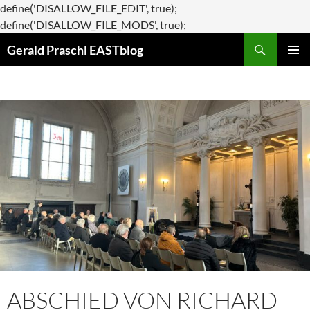
define('DISALLOW_FILE_EDIT', true);
Zum
define('DISALLOW_FILE_MODS', true);
Suchen
Inhalt
Gerald Praschl EASTblog
springen
PRIMÄR
MENÜ
ABSCHIED VON RICHARD