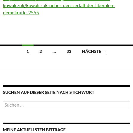
kowalczuk/kowalczuk-ueber-den-zerfall-der-liberalen-
demokratie-2555
Beitragsnavigation
1
2
…
33
NÄCHSTE →
SUCHEN AUF DIESER SEITE NACH STICHWORT
Suche
nach:
MEINE AKTUELLSTEN BEITRÄGE