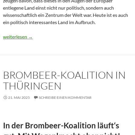
zeugen davon, dass dieses in den Augen der Europäer
entlegene Land einst nicht nur politisch, sondern auch
wissenschaftlich ein Zentrum der Welt war. Heute ist es auch
ein politisch interessantes Land im Aufbruch.
Usbekistan 2025: Unterwegs in einem Land im Aufbruch
weiterlesen
→
BROMBEER-KOALITION IN
THÜRINGEN
21. MAI 2025
SCHREIBE EINEN KOMMENTAR
In der Brombeer-Koalition läuft‘s