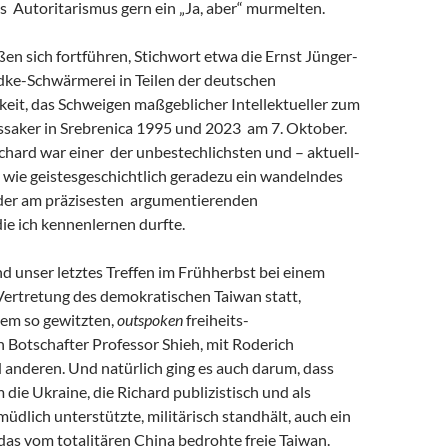
s Autoritarismus gern ein „Ja, aber“ murmelten.
eßen sich fortführen, Stichwort etwa die Ernst Jünger-
ke-Schwärmerei in Teilen der deutschen
keit, das Schweigen maßgeblicher Intellektueller zum
saker in Srebrenica 1995 und 2023 am 7. Oktober.
chard war einer der unbestechlichsten und – aktuell-
 wie geistesgeschichtlich geradezu ein wandelndes
 der am präzisesten argumentierenden
 die ich kennenlernen durfte.
and unser letztes Treffen im Frühherbst bei einem
Vertretung des demokratischen Taiwan statt,
em so gewitzten,
outspoken
freiheits-
 Botschafter Professor Shieh, mit Roderich
 anderen. Und natürlich ging es auch darum, dass
m die Ukraine, die Richard publizistisch und als
müdlich unterstützte, militärisch standhält, auch ein
r das vom totalitären China bedrohte freie Taiwan.