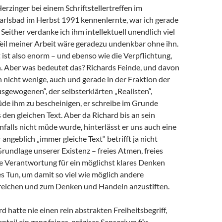
Herzinger bei einem Schriftstellertreffen im
arlsbad im Herbst 1991 kennenlernte, war ich gerade
 Seither verdanke ich ihm intellektuell unendlich viel
 Teil meiner Arbeit wäre geradezu undenkbar ohne ihn.
ist also enorm – und ebenso wie die Verpflichtung,
 Aber was bedeutet das? Richards Feinde, und davon
h nicht wenige, auch und gerade in der Fraktion der
sgewogenen“, der selbsterklärten „Realisten“,
de ihm zu bescheinigen, er schreibe im Grunde
en gleichen Text. Aber da Richard bis an sein
alls nicht müde wurde, hinterlässt er uns auch eine
angeblich „immer gleiche Text“ betrifft ja nicht
Grundlage unserer Existenz – freies Atmen, freies
e Verantwortung für ein möglichst klares Denken
s Tun, um damit so viel wie möglich andere
eichen und zum Denken und Handeln anzustiften.
d hatte nie einen rein abstrakten Freiheitsbegriff,
teil ein ganz feines, präzises Sensorium für