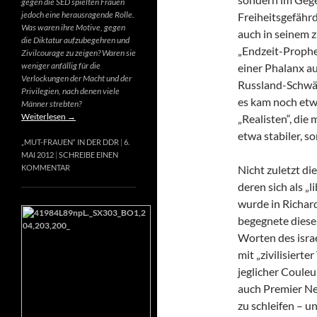
gegen die SED spielten Frauen
jedoch eine herausragende Rolle.
Freiheitsgefähr
Was waren ihre Motive, gegen
auch in seinem 
die Diktatur aufzubegehren und
„Endzeit-Prophet
Zivilcourage zu zeigen? Waren sie
weniger anfällig für die
einer Phalanx a
Verlockungen der Macht und der
Russland-Schwär
Privilegien, nach denen viele
es kam noch etw
Männer strebten?
Weiterlesen
→
„Realisten“, die
etwa stabiler, s
„MUT-FRAUEN“ IN DER DDR
6.
MAI 2012
SCHREIBE EINEN
Nicht zuletzt di
KOMMENTAR
deren sich als „
wurde in Richard
begegnete diese
Worten des israe
mit „zivilisierte
jeglicher Couleur
auch Premier Net
zu schleifen – u