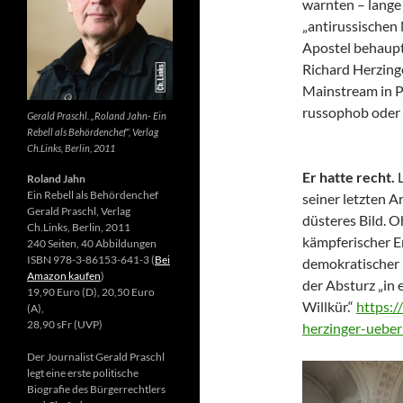
warnten – lange 
„antirussischen
Apostel behaupte
Richard Herzing
Mainstream in Po
russophob oder 
Gerald Praschl. „Roland Jahn- Ein
Rebell als Behördenchef“, Verlag
Ch.Links, Berlin, 2011
Er hatte recht.
Roland Jahn
Ein Rebell als Behördenchef
seiner letzten Ar
Gerald Praschl, Verlag
düsteres Bild. 
Ch.Links, Berlin, 2011
kämpferischer E
240 Seiten, 40 Abbildungen
ISBN 978-3-86153-641-3 (
Bei
demokratischer 
Amazon kaufen
)
der Absturz „in 
19,90 Euro (D), 20,50 Euro
Willkür.“
https:/
(A),
28,90 sFr (UVP)
herzinger-ueber
Der Journalist Gerald Praschl
legt eine erste politische
Biografie des Bürgerrechtlers