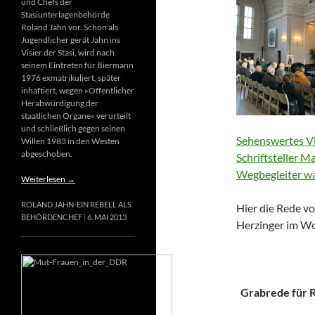
und Chefs der
Stasiunterlagenbehörde
Roland Jahn vor. Schon als
Jugendlicher gerät Jahn ins
Visier der Stasi, wird nach
seinem Eintreten für Biermann
1976 exmatrikuliert, später
inhaftiert, wegen »Öffentlicher
Herabwürdigung der
staatlichen Organe« verurteilt
und schließlich gegen seinen
Sehenswertes Vi
Willen 1983 in den Westen
abgeschoben.
Schriftsteller M
Wegbegleiter wa
Weiterlesen
→
ROLAND JAHN-EIN REBELL ALS
Hier die Rede vo
BEHÖRDENCHEF
6. MAI 2013
Herzinger im Wo
Grabrede für Ri