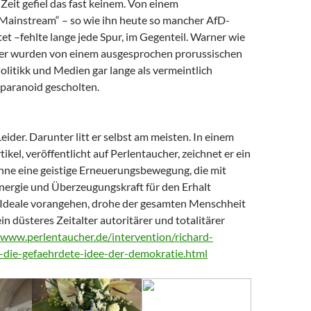
Zeit gefiel das fast keinem. Von einem
 Mainstream“ – so wie ihn heute so mancher AfD-
t –fehlte lange jede Spur, im Gegenteil. Warner wie
er wurden von einem ausgesprochen prorussischen
litikk und Medien gar lange als vermeintlich
paranoid gescholten.
Leider. Darunter litt er selbst am meisten. In einem
tikel, veröffentlicht auf Perlentaucher, zeichnet er ein
Ohne eine geistige Erneuerungsbewegung, die mit
nergie und Überzeugungskraft für den Erhalt
Ideale vorangehen, drohe der gesamten Menschheit
ein düsteres Zeitalter autoritärer und totalitärer
/www.perlentaucher.de/intervention/richard-
-die-gefaehrdete-idee-der-demokratie.html