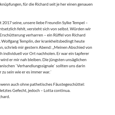
rknüpfungen, für die Richard seit je her einen genauen
it 2017 seine, unsere liebe Freundin Sylke Tempel –
ntsetzlich fehlt, versteht sich von selbst. Würden wir
 Erschütterung verharren – ein Rüffel von Richard
. Wolfgang Templin, der krankheitsbedingt heute
ann, schrieb mir gestern Abend: „Meinen Abschied von
h individuell vor Ort nachholen. Er war ein tapferer
wird er mir nah bleiben. Die jüngsten unsäglichen
anischen `Verhandlungssignale` sollten uns darin
r zu sein wie er es immer war.´
, wenn auch ohne pathetisches Fäustegeschüttel:
 letztes Gefecht, jedoch – Lotta continua.
chard.