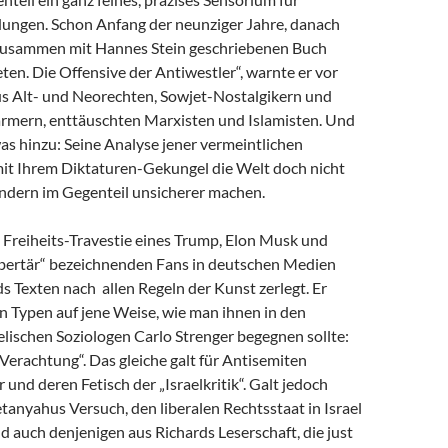
dungen. Schon Anfang der neunziger Jahre, danach
zusammen mit Hannes Stein geschriebenen Buch
en. Die Offensive der Antiwestler“, warnte er vor
us Alt- und Neorechten, Sowjet-Nostalgikern und
mern, enttäuschten Marxisten und Islamisten. Und
as hinzu: Seine Analyse jener vermeintlichen
 mit Ihrem Diktaturen-Gekungel die Welt doch nicht
ondern im Gegenteil unsicherer machen.
e Freiheits-Travestie eines Trump, Elon Musk und
libertär“ bezeichnenden Fans in deutschen Medien
s Texten nach allen Regeln der Kunst zerlegt. Er
n Typen auf jene Weise, wie man ihnen in den
lischen Soziologen Carlo Strenger begegnen sollte:
r Verachtung“. Das gleiche galt für Antisemiten
 und deren Fetisch der „Israelkritik“. Galt jedoch
anyahus Versuch, den liberalen Rechtsstaat in Israel
nd auch denjenigen aus Richards Leserschaft, die just