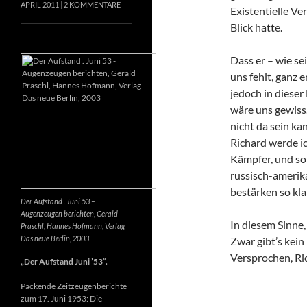
APRIL 2011
2 KOMMENTARE
Existentielle Ve
Blick hatte.
Dass er – wie se
uns fehlt, ganz e
jedoch in dieser
wäre uns gewiss
nicht da sein k
Richard werde ic
Kämpfer, und so 
russisch-amerik
bestärken so kla
Der Aufstand . Juni 53 –
Augenzeugen berichten, Gerald
In diesem Sinne
Praschl, Hannes Hofmann, Verlag
Das neue Berlin, 2003
Zwar gibt’s kein
Versprochen, Ri
„Der Aufstand Juni ’53“.
Packende Zeitzeugenberichte
zum 17. Juni 1953: Die