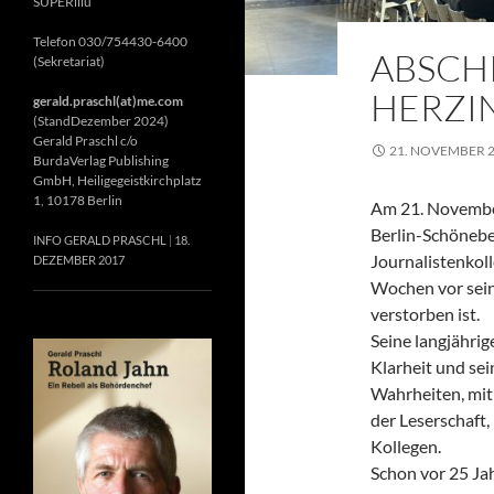
SUPERillu
Telefon 030/754430-6400
ABSCH
(Sekretariat)
HERZIN
gerald.praschl(at)me.com
(StandDezember 2024)
Gerald Praschl c/o
21. NOVEMBER 
BurdaVerlag Publishing
GmbH, Heiligegeistkirchplatz
1, 10178 Berlin
Am 21. November
Berlin-Schönebe
INFO GERALD PRASCHL
18.
Journalistenkol
DEZEMBER 2017
Wochen vor sein
verstorben ist.
Seine langjährig
Klarheit und se
Wahrheiten, mit 
der Leserschaft
Kollegen.
Schon vor 25 Jah