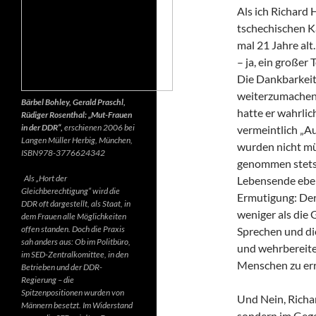
Als ich Richard 
tschechischen K
mal 21 Jahre alt.
– ja, ein großer
Die Dankbarkeit 
weiterzumachen.
Bärbel Bohley, Gerald Praschl,
hatte er wahrlic
Rüdiger Rosenthal: „Mut-Frauen
in der DDR“,
erschienen 2006 bei
vermeintlich „Au
Langen Müller Herbig, München,
wurden nicht mü
ISBN978-3776624342
genommen stets d
Als „Hort der
Lebensende ebenf
Gleichberechtigung“ wird die
Ermutigung: Der 
DDR oft dargestellt, als Staat, in
weniger als die 
dem Frauen alle Möglichkeiten
offen standen. Doch die Praxis
Sprechen und di
sah anders aus: Ob im Politbüro,
und wehrbereite
im SED-Zentralkomittee, in den
Menschen zu err
Betrieben und der DDR-
Regierung – die
Spitzenpositionen wurden von
Und Nein, Richar
Männern besetzt. Im Widerstand
sondern im Gegen