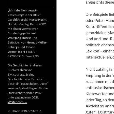
angesichts diese
„Ich habe Nein gesagt-
Die Beispiele li
Zivilcourage in der DDR“,
Gerald Praschl, Marco Hecht,
oder Peter-Hand
Homilius-Verlag, Berlin 2002.
Kulturöffentlich
Mit einem Vorwort von
genozidalen Mas
Bundestagspräsident
Wolfgang Thierse
und
Und und und. Ri
Beiträgen von
Helmut Müller-
politisch ebenso
Enbergs
und
Johann
Lexikon – einer
Legner
, ISBN 3-ISBN
897068915, Euro 9,90
Intellektuellen,
Die Geschichten in diesem
Nicht zufällig f
Buch erzählen von
Zivilcourage. Es sind
Empfang in der 
Geschichten von Menschen,
zusammen mit d
die „Nein“ gesagt haben. „Nein“
enthusiastischen
zu einer Spitzeltätigkeit für die
Staatssicherheit der 1989
Kiesewetter und
untergegangenen DDR.
jeder Tag, an de
Weiterlesen
→
Aktivist so uner
guter Tag ist fü
ICH HABE NEIN GESAGT
6.