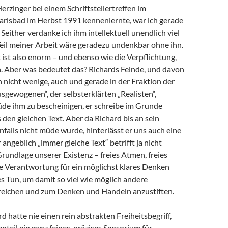
Herzinger bei einem Schriftstellertreffen im
arlsbad im Herbst 1991 kennenlernte, war ich gerade
 Seither verdanke ich ihm intellektuell unendlich viel
 Teil meiner Arbeit wäre geradezu undenkbar ohne ihn.
ist also enorm – und ebenso wie die Verpflichtung,
 Aber was bedeutet das? Richards Feinde, und davon
h nicht wenige, auch und gerade in der Fraktion der
sgewogenen“, der selbsterklärten „Realisten“,
de ihm zu bescheinigen, er schreibe im Grunde
en gleichen Text. Aber da Richard bis an sein
alls nicht müde wurde, hinterlässt er uns auch eine
angeblich „immer gleiche Text“ betrifft ja nicht
Grundlage unserer Existenz – freies Atmen, freies
e Verantwortung für ein möglichst klares Denken
s Tun, um damit so viel wie möglich andere
eichen und zum Denken und Handeln anzustiften.
d hatte nie einen rein abstrakten Freiheitsbegriff,
teil ein ganz feines, präzises Sensorium für