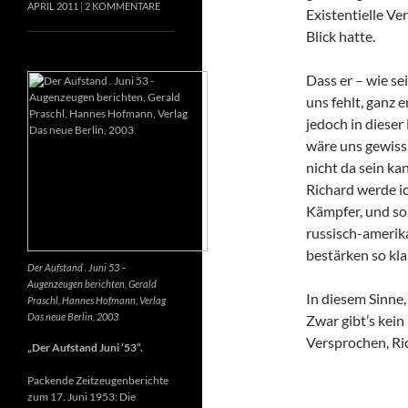
APRIL 2011
2 KOMMENTARE
Existentielle Ve
Blick hatte.
Dass er – wie se
uns fehlt, ganz e
jedoch in dieser
wäre uns gewiss
nicht da sein k
Richard werde ic
Kämpfer, und so 
russisch-amerik
bestärken so kla
Der Aufstand . Juni 53 –
Augenzeugen berichten, Gerald
In diesem Sinne
Praschl, Hannes Hofmann, Verlag
Das neue Berlin, 2003
Zwar gibt’s kein
Versprochen, Ri
„Der Aufstand Juni ’53“.
Packende Zeitzeugenberichte
zum 17. Juni 1953: Die