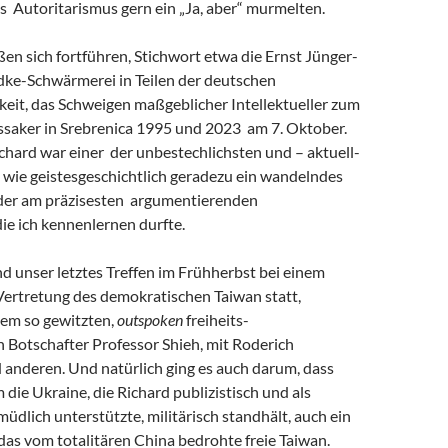
s Autoritarismus gern ein „Ja, aber“ murmelten.
eßen sich fortführen, Stichwort etwa die Ernst Jünger-
ke-Schwärmerei in Teilen der deutschen
keit, das Schweigen maßgeblicher Intellektueller zum
saker in Srebrenica 1995 und 2023 am 7. Oktober.
chard war einer der unbestechlichsten und – aktuell-
 wie geistesgeschichtlich geradezu ein wandelndes
 der am präzisesten argumentierenden
 die ich kennenlernen durfte.
and unser letztes Treffen im Frühherbst bei einem
Vertretung des demokratischen Taiwan statt,
em so gewitzten,
outspoken
freiheits-
 Botschafter Professor Shieh, mit Roderich
 anderen. Und natürlich ging es auch darum, dass
m die Ukraine, die Richard publizistisch und als
müdlich unterstützte, militärisch standhält, auch ein
r das vom totalitären China bedrohte freie Taiwan.