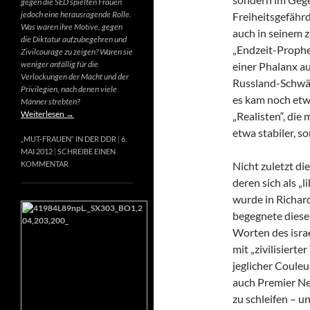
gegen die SED spielten Frauen
jedoch eine herausragende Rolle.
Freiheitsgefähr
Was waren ihre Motive, gegen
auch in seinem 
die Diktatur aufzubegehren und
„Endzeit-Prophet
Zivilcourage zu zeigen? Waren sie
weniger anfällig für die
einer Phalanx a
Verlockungen der Macht und der
Russland-Schwär
Privilegien, nach denen viele
es kam noch etw
Männer strebten?
Weiterlesen
→
„Realisten“, die
etwa stabiler, s
„MUT-FRAUEN“ IN DER DDR
6.
MAI 2012
SCHREIBE EINEN
Nicht zuletzt di
KOMMENTAR
deren sich als „
wurde in Richard
begegnete diese
Worten des israe
mit „zivilisierte
jeglicher Couleur
auch Premier Net
zu schleifen – u