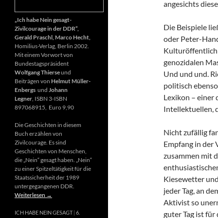
angesichts diese
„Ich habe Nein gesagt-
Die Beispiele li
Zivilcourage in der DDR“,
Gerald Praschl, Marco Hecht,
oder Peter-Hand
Homilius-Verlag, Berlin 2002.
Kulturöffentlich
Mit einem Vorwort von
genozidalen Mas
Bundestagspräsident
Wolfgang Thierse
und
Und und und. Ri
Beiträgen von
Helmut Müller-
politisch ebenso
Enbergs
und
Johann
Lexikon – einer
Legner
, ISBN 3-ISBN
897068915, Euro 9,90
Intellektuellen,
Die Geschichten in diesem
Nicht zufällig f
Buch erzählen von
Zivilcourage. Es sind
Empfang in der 
Geschichten von Menschen,
zusammen mit d
die „Nein“ gesagt haben. „Nein“
enthusiastischen
zu einer Spitzeltätigkeit für die
Staatssicherheit der 1989
Kiesewetter und
untergegangenen DDR.
jeder Tag, an de
Weiterlesen
→
Aktivist so uner
guter Tag ist fü
ICH HABE NEIN GESAGT
6.