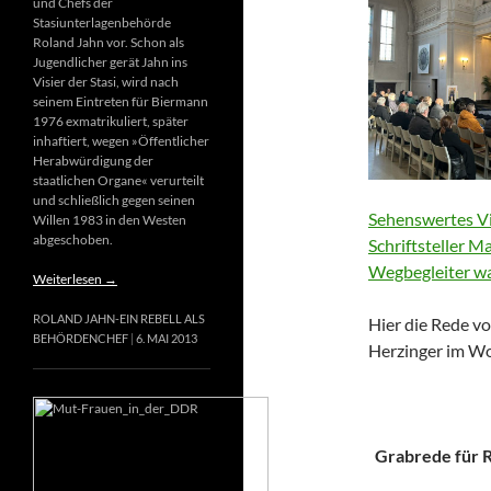
und Chefs der
Stasiunterlagenbehörde
Roland Jahn vor. Schon als
Jugendlicher gerät Jahn ins
Visier der Stasi, wird nach
seinem Eintreten für Biermann
1976 exmatrikuliert, später
inhaftiert, wegen »Öffentlicher
Herabwürdigung der
staatlichen Organe« verurteilt
und schließlich gegen seinen
Sehenswertes Vi
Willen 1983 in den Westen
abgeschoben.
Schriftsteller M
Wegbegleiter wa
Weiterlesen
→
ROLAND JAHN-EIN REBELL ALS
Hier die Rede vo
BEHÖRDENCHEF
6. MAI 2013
Herzinger im Wo
Grabrede für Ri