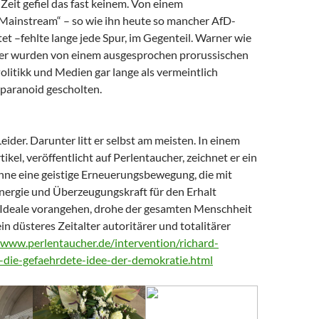
Zeit gefiel das fast keinem. Von einem
 Mainstream“ – so wie ihn heute so mancher AfD-
t –fehlte lange jede Spur, im Gegenteil. Warner wie
er wurden von einem ausgesprochen prorussischen
litikk und Medien gar lange als vermeintlich
paranoid gescholten.
Leider. Darunter litt er selbst am meisten. In einem
tikel, veröffentlicht auf Perlentaucher, zeichnet er ein
Ohne eine geistige Erneuerungsbewegung, die mit
nergie und Überzeugungskraft für den Erhalt
Ideale vorangehen, drohe der gesamten Menschheit
ein düsteres Zeitalter autoritärer und totalitärer
/www.perlentaucher.de/intervention/richard-
-die-gefaehrdete-idee-der-demokratie.html