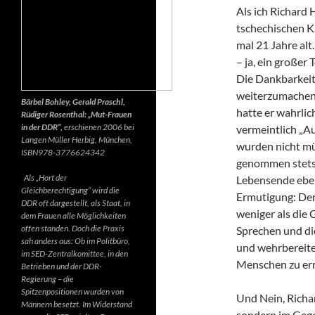
Als ich Richard 
tschechischen K
mal 21 Jahre alt.
– ja, ein großer
Die Dankbarkeit 
weiterzumachen.
Bärbel Bohley, Gerald Praschl,
hatte er wahrlic
Rüdiger Rosenthal: „Mut-Frauen
in der DDR“,
erschienen 2006 bei
vermeintlich „Au
Langen Müller Herbig, München,
wurden nicht mü
ISBN978-3776624342
genommen stets d
Als „Hort der
Lebensende ebenf
Gleichberechtigung“ wird die
Ermutigung: Der 
DDR oft dargestellt, als Staat, in
weniger als die 
dem Frauen alle Möglichkeiten
offen standen. Doch die Praxis
Sprechen und di
sah anders aus: Ob im Politbüro,
und wehrbereite
im SED-Zentralkomittee, in den
Menschen zu err
Betrieben und der DDR-
Regierung – die
Spitzenpositionen wurden von
Und Nein, Richar
Männern besetzt. Im Widerstand
sondern im Gegen