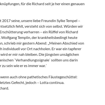
rknüpfungen, für die Richard seit je her einen genauen
it 2017 seine, unsere liebe Freundin Sylke Tempel –
ntsetzlich fehlt, versteht sich von selbst. Würden wir
 Erschütterung verharren – ein Rüffel von Richard
. Wolfgang Templin, der krankheitsbedingt heute
ann, schrieb mir gestern Abend: „Meinen Abschied von
h individuell vor Ort nachholen. Er war ein tapferer
wird er mir nah bleiben. Die jüngsten unsäglichen
anischen `Verhandlungssignale` sollten uns darin
r zu sein wie er es immer war.´
, wenn auch ohne pathetisches Fäustegeschüttel:
 letztes Gefecht, jedoch – Lotta continua.
chard.