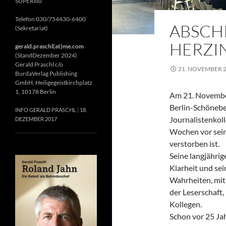
SUPERillu
Telefon 030/754430-6400
ABSCH
(Sekretariat)
HERZIN
gerald.praschl(at)me.com
(StandDezember 2024)
Gerald Praschl c/o
21. NOVEMBER 
BurdaVerlag Publishing
GmbH, Heiligegeistkirchplatz
1, 10178 Berlin
Am 21. November
Berlin-Schönebe
INFO GERALD PRASCHL
18.
Journalistenkol
DEZEMBER 2017
Wochen vor sein
verstorben ist.
Seine langjährig
Klarheit und se
Wahrheiten, mit 
der Leserschaft
Kollegen.
Schon vor 25 Jah