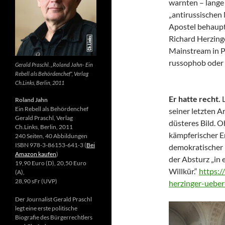
warnten – lange 
„antirussischen
Apostel behaupte
Richard Herzing
Mainstream in Po
russophob oder 
Gerald Praschl. „Roland Jahn- Ein
Rebell als Behördenchef“, Verlag
Ch.Links, Berlin, 2011
Er hatte recht.
Roland Jahn
Ein Rebell als Behördenchef
seiner letzten Ar
Gerald Praschl, Verlag
düsteres Bild. 
Ch.Links, Berlin, 2011
kämpferischer E
240 Seiten, 40 Abbildungen
ISBN 978-3-86153-641-3 (
Bei
demokratischer 
Amazon kaufen
)
der Absturz „in 
19,90 Euro (D), 20,50 Euro
Willkür.“
https:/
(A),
28,90 sFr (UVP)
herzinger-ueber
Der Journalist Gerald Praschl
legt eine erste politische
Biografie des Bürgerrechtlers