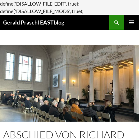
define('DISALLOW_FILE_EDIT', true);
Zum
define('DISALLOW_FILE_MODS', true);
Suchen
Inhalt
Gerald Praschl EASTblog
springen
PRIMÄR
MENÜ
ABSCHIED VON RICHARD