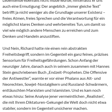
Lebensende ebenfalls nicht müde wurde, hinterlässt er uns
auch eine Ermutigung: Der angeblich „immer gleiche Text“
betrifft ja nicht weniger als die Grundlage unserer Existenz –
freies Atmen, freies Sprechen und die Verantwortung für ein
möglichst klares Denken und wehrbereites Tun, um damit so
viel wie möglich andere Menschen zu erreichen und zum
Denken und Handeln anzustiften.
Und Nein, Richard hatte nie einen rein abstrakten
Freiheitsbegriff, sondern im Gegenteil ein ganz feines, präzises
Sensorium für Freiheitsgefährdungen. Schon Anfang der
neunziger Jahre, danach auch in seinem zusammen mit Hannes
Stein geschriebenen Buch „Endzeit-Propheten. Die Offensive
der Antiwestler“, warnte er vor einer Phalanx aus Alt- und
Neorechten, Sowjet-Nostalgikern und Russland-Schwärmern,
enttäuschten Marxisten und Islamisten. Und es kam noch
etwas hinzu: Seine Analyse jener vermeintlichen „Realisten“,
die mit Ihrem Diktaturen-Gekungel die Welt doch nicht etwa
stabiler, sondern im Gegenteil unsicherer machen.