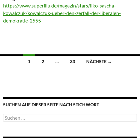
https://www.superillu.de/magazin/stars/ilko-sascha-
kowalczuk/kowalczuk-ueber-den-zerfall-der-liberalen-
demokratie-2555
Beitragsnavigation
1
2
…
33
NÄCHSTE →
SUCHEN AUF DIESER SEITE NACH STICHWORT
Suche
nach: