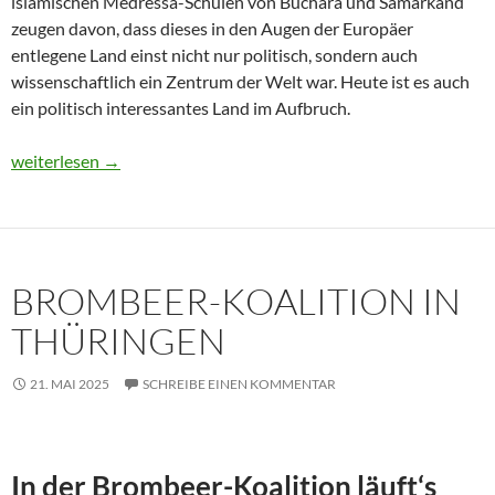
islamischen Medressa-Schulen von Buchara und Samarkand
zeugen davon, dass dieses in den Augen der Europäer
entlegene Land einst nicht nur politisch, sondern auch
wissenschaftlich ein Zentrum der Welt war. Heute ist es auch
ein politisch interessantes Land im Aufbruch.
Usbekistan 2025: Unterwegs in einem Land im Aufbruch
weiterlesen
→
BROMBEER-KOALITION IN
THÜRINGEN
21. MAI 2025
SCHREIBE EINEN KOMMENTAR
In der Brombeer-Koalition läuft‘s