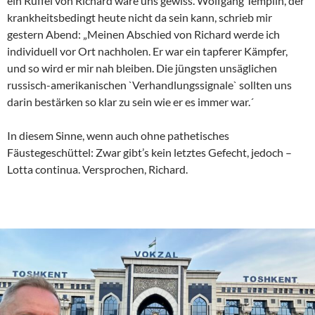
ein Rüffel von Richard wäre uns gewiss. Wolfgang Templin, der
krankheitsbedingt heute nicht da sein kann, schrieb mir
gestern Abend: „Meinen Abschied von Richard werde ich
individuell vor Ort nachholen. Er war ein tapferer Kämpfer,
und so wird er mir nah bleiben. Die jüngsten unsäglichen
russisch-amerikanischen `Verhandlungssignale` sollten uns
darin bestärken so klar zu sein wie er es immer war.´
In diesem Sinne, wenn auch ohne pathetisches
Fäustegeschüttel: Zwar gibt’s kein letztes Gefecht, jedoch –
Lotta continua. Versprochen, Richard.