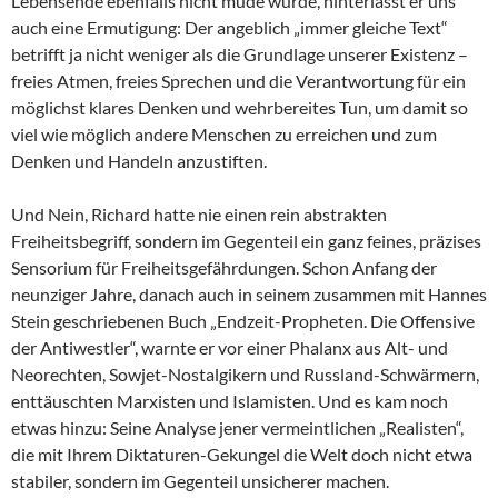
Lebensende ebenfalls nicht müde wurde, hinterlässt er uns
auch eine Ermutigung: Der angeblich „immer gleiche Text“
betrifft ja nicht weniger als die Grundlage unserer Existenz –
freies Atmen, freies Sprechen und die Verantwortung für ein
möglichst klares Denken und wehrbereites Tun, um damit so
viel wie möglich andere Menschen zu erreichen und zum
Denken und Handeln anzustiften.
Und Nein, Richard hatte nie einen rein abstrakten
Freiheitsbegriff, sondern im Gegenteil ein ganz feines, präzises
Sensorium für Freiheitsgefährdungen. Schon Anfang der
neunziger Jahre, danach auch in seinem zusammen mit Hannes
Stein geschriebenen Buch „Endzeit-Propheten. Die Offensive
der Antiwestler“, warnte er vor einer Phalanx aus Alt- und
Neorechten, Sowjet-Nostalgikern und Russland-Schwärmern,
enttäuschten Marxisten und Islamisten. Und es kam noch
etwas hinzu: Seine Analyse jener vermeintlichen „Realisten“,
die mit Ihrem Diktaturen-Gekungel die Welt doch nicht etwa
stabiler, sondern im Gegenteil unsicherer machen.