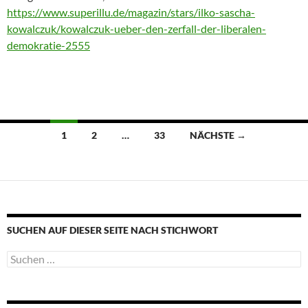
https://www.superillu.de/magazin/stars/ilko-sascha-
kowalczuk/kowalczuk-ueber-den-zerfall-der-liberalen-
demokratie-2555
Beitragsnavigation
1
2
…
33
NÄCHSTE →
SUCHEN AUF DIESER SEITE NACH STICHWORT
Suche
nach: