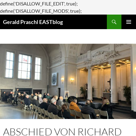
define('DISALLOW_FILE_EDIT', true);
Zum
define('DISALLOW_FILE_MODS', true);
Suchen
Inhalt
Gerald Praschl EASTblog
springen
PRIMÄR
MENÜ
ABSCHIED VON RICHARD