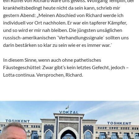
ein Rüffel von Richard wäre uns gewiss. Wolfgang Templin, der
krankheitsbedingt heute nicht da sein kann, schrieb mir
gestern Abend: „Meinen Abschied von Richard werde ich
individuell vor Ort nachholen. Er war ein tapferer Kämpfer,
und so wird er mir nah bleiben. Die jüngsten unsäglichen
russisch-amerikanischen `Verhandlungssignale` sollten uns
darin bestärken so klar zu sein wie er es immer war.´
In diesem Sinne, wenn auch ohne pathetisches
Fäustegeschüttel: Zwar gibt’s kein letztes Gefecht, jedoch –
Lotta continua. Versprochen, Richard.