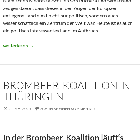
islamischen Medressa-Schulen von Buchara und Samarkand
zeugen davon, dass dieses in den Augen der Europäer
entlegene Land einst nicht nur politisch, sondern auch
wissenschaftlich ein Zentrum der Welt war. Heute ist es auch
ein politisch interessantes Land im Aufbruch.
Usbekistan 2025: Unterwegs in einem Land im Aufbruch
weiterlesen
→
BROMBEER-KOALITION IN
THÜRINGEN
21. MAI 2025
SCHREIBE EINEN KOMMENTAR
In der Brombeer-Koalition läuft‘s