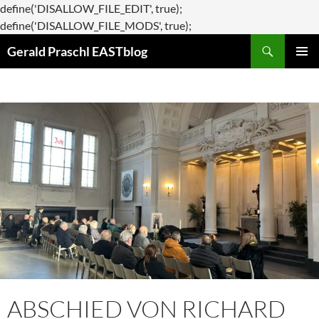
define('DISALLOW_FILE_EDIT', true);
Zum
define('DISALLOW_FILE_MODS', true);
Suchen
Inhalt
Gerald Praschl EASTblog
springen
PRIMÄR
MENÜ
ABSCHIED VON RICHARD