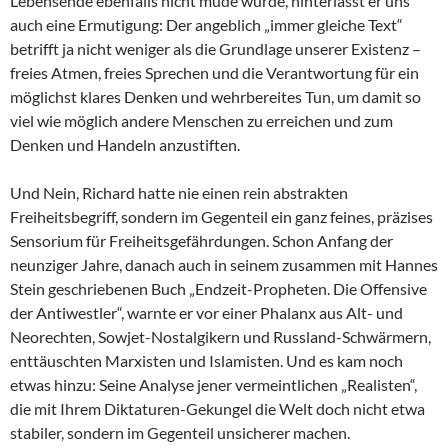
Lebensende ebenfalls nicht müde wurde, hinterlässt er uns
auch eine Ermutigung: Der angeblich „immer gleiche Text“
betrifft ja nicht weniger als die Grundlage unserer Existenz –
freies Atmen, freies Sprechen und die Verantwortung für ein
möglichst klares Denken und wehrbereites Tun, um damit so
viel wie möglich andere Menschen zu erreichen und zum
Denken und Handeln anzustiften.
Und Nein, Richard hatte nie einen rein abstrakten
Freiheitsbegriff, sondern im Gegenteil ein ganz feines, präzises
Sensorium für Freiheitsgefährdungen. Schon Anfang der
neunziger Jahre, danach auch in seinem zusammen mit Hannes
Stein geschriebenen Buch „Endzeit-Propheten. Die Offensive
der Antiwestler“, warnte er vor einer Phalanx aus Alt- und
Neorechten, Sowjet-Nostalgikern und Russland-Schwärmern,
enttäuschten Marxisten und Islamisten. Und es kam noch
etwas hinzu: Seine Analyse jener vermeintlichen „Realisten“,
die mit Ihrem Diktaturen-Gekungel die Welt doch nicht etwa
stabiler, sondern im Gegenteil unsicherer machen.