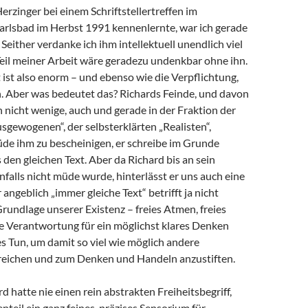
Herzinger bei einem Schriftstellertreffen im
arlsbad im Herbst 1991 kennenlernte, war ich gerade
 Seither verdanke ich ihm intellektuell unendlich viel
 Teil meiner Arbeit wäre geradezu undenkbar ohne ihn.
ist also enorm – und ebenso wie die Verpflichtung,
 Aber was bedeutet das? Richards Feinde, und davon
h nicht wenige, auch und gerade in der Fraktion der
sgewogenen“, der selbsterklärten „Realisten“,
de ihm zu bescheinigen, er schreibe im Grunde
en gleichen Text. Aber da Richard bis an sein
alls nicht müde wurde, hinterlässt er uns auch eine
angeblich „immer gleiche Text“ betrifft ja nicht
Grundlage unserer Existenz – freies Atmen, freies
e Verantwortung für ein möglichst klares Denken
s Tun, um damit so viel wie möglich andere
eichen und zum Denken und Handeln anzustiften.
d hatte nie einen rein abstrakten Freiheitsbegriff,
teil ein ganz feines, präzises Sensorium für