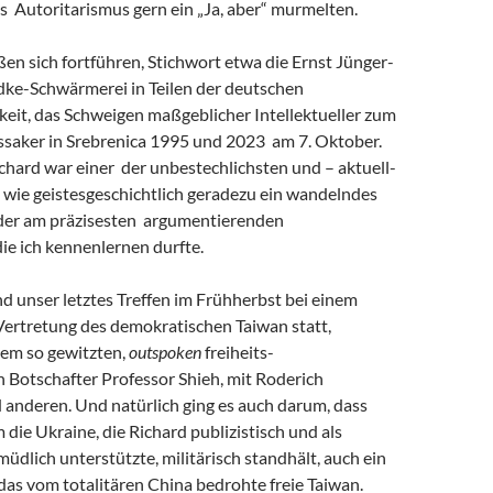
s Autoritarismus gern ein „Ja, aber“ murmelten.
eßen sich fortführen, Stichwort etwa die Ernst Jünger-
ke-Schwärmerei in Teilen der deutschen
keit, das Schweigen maßgeblicher Intellektueller zum
saker in Srebrenica 1995 und 2023 am 7. Oktober.
chard war einer der unbestechlichsten und – aktuell-
 wie geistesgeschichtlich geradezu ein wandelndes
 der am präzisesten argumentierenden
 die ich kennenlernen durfte.
and unser letztes Treffen im Frühherbst bei einem
Vertretung des demokratischen Taiwan statt,
em so gewitzten,
outspoken
freiheits-
 Botschafter Professor Shieh, mit Roderich
 anderen. Und natürlich ging es auch darum, dass
m die Ukraine, die Richard publizistisch und als
müdlich unterstützte, militärisch standhält, auch ein
r das vom totalitären China bedrohte freie Taiwan.