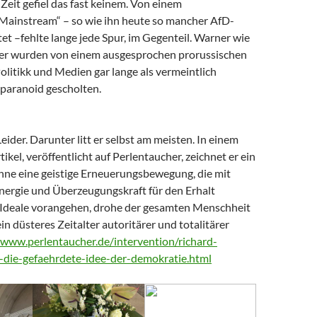
Zeit gefiel das fast keinem. Von einem
 Mainstream“ – so wie ihn heute so mancher AfD-
t –fehlte lange jede Spur, im Gegenteil. Warner wie
er wurden von einem ausgesprochen prorussischen
litikk und Medien gar lange als vermeintlich
paranoid gescholten.
Leider. Darunter litt er selbst am meisten. In einem
tikel, veröffentlicht auf Perlentaucher, zeichnet er ein
Ohne eine geistige Erneuerungsbewegung, die mit
nergie und Überzeugungskraft für den Erhalt
Ideale vorangehen, drohe der gesamten Menschheit
ein düsteres Zeitalter autoritärer und totalitärer
/www.perlentaucher.de/intervention/richard-
-die-gefaehrdete-idee-der-demokratie.html