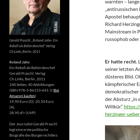
warnten – lange 
„antirussischen
Apostel behaupte
Richard Herzing
Mainstream in Po
russophob oder 
Gerald Praschl. „Roland Jahn- Ein
Rebell als Behördenchef“, Verlag
Ch.Links, Berlin, 2011
Er hatte recht.
Roland Jahn
Ein Rebell als Behördenchef
seiner letzten Ar
Gerald Praschl, Verlag
düsteres Bild. 
Ch.Links, Berlin, 2011
kämpferischer E
240 Seiten, 40 Abbildungen
ISBN 978-3-86153-641-3 (
Bei
demokratischer 
Amazon kaufen
)
der Absturz „in 
19,90 Euro (D), 20,50 Euro
Willkür.“
https:/
(A),
28,90 sFr (UVP)
herzinger-ueber
Der Journalist Gerald Praschl
legt eine erste politische
Biografie des Bürgerrechtlers