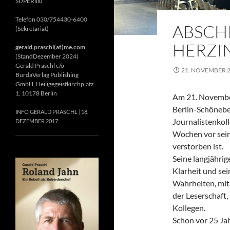
SUPERillu
Telefon 030/754430-6400
ABSCH
(Sekretariat)
HERZIN
gerald.praschl(at)me.com
(StandDezember 2024)
Gerald Praschl c/o
21. NOVEMBER 
BurdaVerlag Publishing
GmbH, Heiligegeistkirchplatz
1, 10178 Berlin
Am 21. November
Berlin-Schönebe
INFO GERALD PRASCHL
18.
Journalistenkol
DEZEMBER 2017
Wochen vor sein
verstorben ist.
Seine langjährig
Klarheit und se
Wahrheiten, mit 
der Leserschaft
Kollegen.
Schon vor 25 Jah