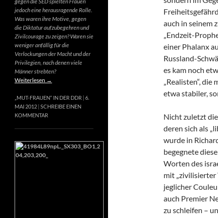
gegen die SED spielten Frauen
jedoch eine herausragende Rolle.
Freiheitsgefähr
Was waren ihre Motive, gegen
auch in seinem 
die Diktatur aufzubegehren und
„Endzeit-Prophet
Zivilcourage zu zeigen? Waren sie
weniger anfällig für die
einer Phalanx a
Verlockungen der Macht und der
Russland-Schwär
Privilegien, nach denen viele
es kam noch etw
Männer strebten?
Weiterlesen
→
„Realisten“, die
etwa stabiler, s
„MUT-FRAUEN“ IN DER DDR
6.
MAI 2012
SCHREIBE EINEN
Nicht zuletzt di
KOMMENTAR
deren sich als „
wurde in Richard
begegnete diese
Worten des israe
mit „zivilisierte
jeglicher Couleur
auch Premier Net
zu schleifen – u