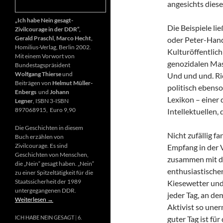
angesichts diese
„Ich habe Nein gesagt-
Die Beispiele li
Zivilcourage in der DDR“,
Gerald Praschl, Marco Hecht,
oder Peter-Hand
Homilius-Verlag, Berlin 2002.
Kulturöffentlich
Mit einem Vorwort von
genozidalen Mas
Bundestagspräsident
Wolfgang Thierse
und
Und und und. Ri
Beiträgen von
Helmut Müller-
politisch ebenso
Enbergs
und
Johann
Lexikon – einer
Legner
, ISBN 3-ISBN
897068915, Euro 9,90
Intellektuellen,
Die Geschichten in diesem
Nicht zufällig f
Buch erzählen von
Zivilcourage. Es sind
Empfang in der 
Geschichten von Menschen,
zusammen mit d
die „Nein“ gesagt haben. „Nein“
enthusiastischen
zu einer Spitzeltätigkeit für die
Staatssicherheit der 1989
Kiesewetter und
untergegangenen DDR.
jeder Tag, an de
Weiterlesen
→
Aktivist so uner
guter Tag ist fü
ICH HABE NEIN GESAGT
6.