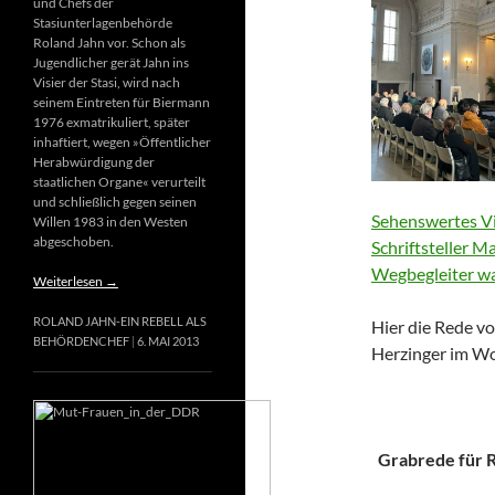
und Chefs der
Stasiunterlagenbehörde
Roland Jahn vor. Schon als
Jugendlicher gerät Jahn ins
Visier der Stasi, wird nach
seinem Eintreten für Biermann
1976 exmatrikuliert, später
inhaftiert, wegen »Öffentlicher
Herabwürdigung der
staatlichen Organe« verurteilt
und schließlich gegen seinen
Sehenswertes Vi
Willen 1983 in den Westen
abgeschoben.
Schriftsteller M
Wegbegleiter wa
Weiterlesen
→
ROLAND JAHN-EIN REBELL ALS
Hier die Rede vo
BEHÖRDENCHEF
6. MAI 2013
Herzinger im Wo
Grabrede für Ri