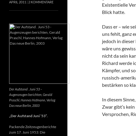
APRIL 2011
2 KOMMENTARE
Existentielle Ve
Blick hatte.
Dass er – wie se
uns fehlt, ganz e
jedoch in dieser
wäre uns gewiss
nicht da sein k
Richard werde ic
Kämpfer, und so 
russisch-amerik
bestärken so kla
Der Aufstand . Juni 53 –
Augenzeugen berichten, Gerald
In diesem Sinne
Praschl, Hannes Hofmann, Verlag
Das neue Berlin, 2003
Zwar gibt’s kein
Versprochen, Ri
„Der Aufstand Juni ’53“.
Packende Zeitzeugenberichte
zum 17. Juni 1953: Die