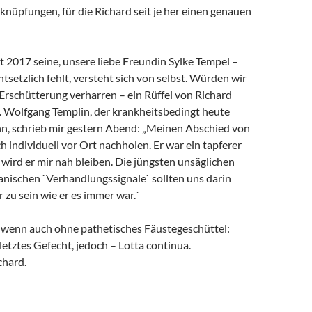
rknüpfungen, für die Richard seit je her einen genauen
it 2017 seine, unsere liebe Freundin Sylke Tempel –
ntsetzlich fehlt, versteht sich von selbst. Würden wir
 Erschütterung verharren – ein Rüffel von Richard
. Wolfgang Templin, der krankheitsbedingt heute
ann, schrieb mir gestern Abend: „Meinen Abschied von
h individuell vor Ort nachholen. Er war ein tapferer
wird er mir nah bleiben. Die jüngsten unsäglichen
anischen `Verhandlungssignale` sollten uns darin
r zu sein wie er es immer war.´
, wenn auch ohne pathetisches Fäustegeschüttel:
 letztes Gefecht, jedoch – Lotta continua.
chard.