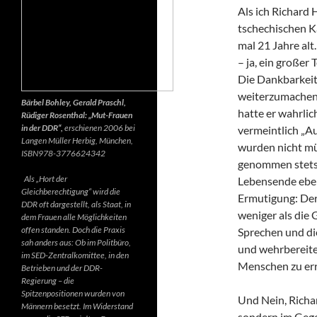
Als ich Richard 
tschechischen K
mal 21 Jahre alt.
– ja, ein großer
Die Dankbarkeit 
weiterzumachen.
Bärbel Bohley, Gerald Praschl,
hatte er wahrlic
Rüdiger Rosenthal: „Mut-Frauen
in der DDR“,
erschienen 2006 bei
vermeintlich „Au
Langen Müller Herbig, München,
wurden nicht mü
ISBN978-3776624342
genommen stets d
Als „Hort der
Lebensende ebenf
Gleichberechtigung“ wird die
Ermutigung: Der 
DDR oft dargestellt, als Staat, in
weniger als die 
dem Frauen alle Möglichkeiten
offen standen. Doch die Praxis
Sprechen und di
sah anders aus: Ob im Politbüro,
und wehrbereite
im SED-Zentralkomittee, in den
Menschen zu err
Betrieben und der DDR-
Regierung – die
Spitzenpositionen wurden von
Und Nein, Richar
Männern besetzt. Im Widerstand
sondern im Gegen