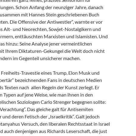
dungen. Schon Anfang der neunziger Jahre, danach
zusammen mit Hannes Stein geschriebenen Buch
en. Die Offensive der Antiwestler“, warnte er vor
us Alt- und Neorechten, Sowjet-Nostalgikern und
mern, enttäuschten Marxisten und Islamisten. Und
as hinzu: Seine Analyse jener vermeintlichen
 mit Ihrem Diktaturen-Gekungel die Welt doch nicht
ondern im Gegenteil unsicherer machen.
e Freiheits-Travestie eines Trump, Elon Musk und
libertär“ bezeichnenden Fans in deutschen Medien
s Texten nach allen Regeln der Kunst zerlegt. Er
n Typen auf jene Weise, wie man ihnen in den
lischen Soziologen Carlo Strenger begegnen sollte:
r Verachtung“. Das gleiche galt für Antisemiten
 und deren Fetisch der „Israelkritik“. Galt jedoch
anyahus Versuch, den liberalen Rechtsstaat in Israel
nd auch denjenigen aus Richards Leserschaft, die just