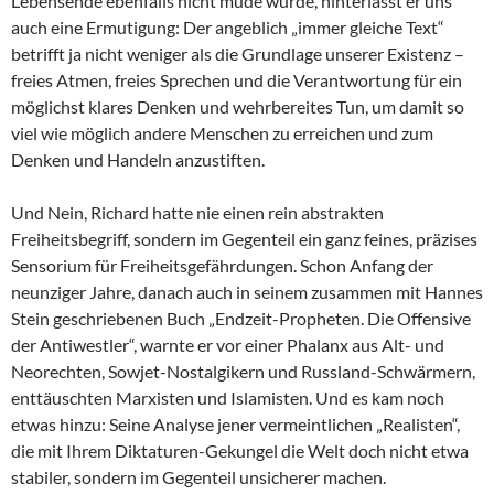
Lebensende ebenfalls nicht müde wurde, hinterlässt er uns
auch eine Ermutigung: Der angeblich „immer gleiche Text“
betrifft ja nicht weniger als die Grundlage unserer Existenz –
freies Atmen, freies Sprechen und die Verantwortung für ein
möglichst klares Denken und wehrbereites Tun, um damit so
viel wie möglich andere Menschen zu erreichen und zum
Denken und Handeln anzustiften.
Und Nein, Richard hatte nie einen rein abstrakten
Freiheitsbegriff, sondern im Gegenteil ein ganz feines, präzises
Sensorium für Freiheitsgefährdungen. Schon Anfang der
neunziger Jahre, danach auch in seinem zusammen mit Hannes
Stein geschriebenen Buch „Endzeit-Propheten. Die Offensive
der Antiwestler“, warnte er vor einer Phalanx aus Alt- und
Neorechten, Sowjet-Nostalgikern und Russland-Schwärmern,
enttäuschten Marxisten und Islamisten. Und es kam noch
etwas hinzu: Seine Analyse jener vermeintlichen „Realisten“,
die mit Ihrem Diktaturen-Gekungel die Welt doch nicht etwa
stabiler, sondern im Gegenteil unsicherer machen.