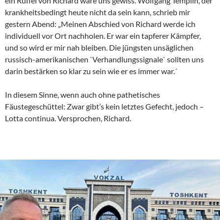
ein Rüffel von Richard wäre uns gewiss. Wolfgang Templin, der
krankheitsbedingt heute nicht da sein kann, schrieb mir
gestern Abend: „Meinen Abschied von Richard werde ich
individuell vor Ort nachholen. Er war ein tapferer Kämpfer,
und so wird er mir nah bleiben. Die jüngsten unsäglichen
russisch-amerikanischen `Verhandlungssignale` sollten uns
darin bestärken so klar zu sein wie er es immer war.´
In diesem Sinne, wenn auch ohne pathetisches
Fäustegeschüttel: Zwar gibt’s kein letztes Gefecht, jedoch –
Lotta continua. Versprochen, Richard.