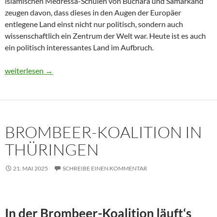
islamischen Medressa-Schulen von Buchara und Samarkand
zeugen davon, dass dieses in den Augen der Europäer
entlegene Land einst nicht nur politisch, sondern auch
wissenschaftlich ein Zentrum der Welt war. Heute ist es auch
ein politisch interessantes Land im Aufbruch.
Usbekistan 2025: Unterwegs in einem Land im Aufbruch
weiterlesen
→
BROMBEER-KOALITION IN
THÜRINGEN
21. MAI 2025
SCHREIBE EINEN KOMMENTAR
In der Brombeer-Koalition läuft‘s