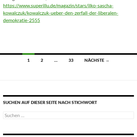
https://www.superillu.de/magazin/stars/ilko-sascha-
kowalczuk/kowalczuk-ueber-den-zerfall-der-liberalen-
demokratie-2555
Beitragsnavigation
1
2
…
33
NÄCHSTE →
SUCHEN AUF DIESER SEITE NACH STICHWORT
Suche
nach: