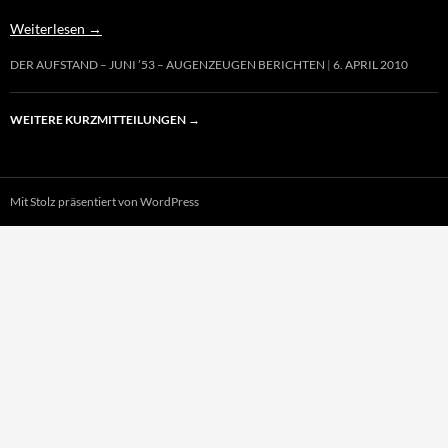
Weiterlesen
→
DER AUFSTAND – JUNI ’53 – AUGENZEUGEN BERICHTEN
6. APRIL 2010
WEITERE KURZMITTEILUNGEN
→
Mit Stolz präsentiert von WordPress