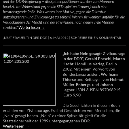
und der DDR-Regierung – die Spitzenpositionen wurden von Männern
besetzt. Im Widerstand gegen die SED spielten Frauen jedoch eine
herausragende Rolle. Was waren ihre Motive, gegen die Diktatur
aufzubegehren und Zivilcourage zu zeigen? Waren sie weniger anfällig für die
Verlockungen der Macht und der Privilegien, nach denen viele Männer
strebten?
Weiterlesen
→
„MUT-FRAUEN“ IN DER DDR
6. MAI 2012
SCHREIBE EINEN KOMMENTAR
„Ich habe Nein gesagt- Zivilcourage
in der DDR“, Gerald Praschl, Marco
Hecht,
Homilius-Verlag, Berlin
2002. Mit einem Vorwort von
Bundestagspräsident
Wolfgang
Thierse
und Beiträgen von
Helmut
Müller-Enbergs
und
Johann
Legner
, ISBN 3-ISBN 897068915,
Euro 9,90
Die Geschichten in diesem Buch
erzählen von Zivilcourage. Es sind Geschichten von Menschen, die
„Nein“ gesagt haben. „Nein“ zu einer Spitzeltätigkeit für die
Staatssicherheit der 1989 untergegangenen DDR.
Weiterlesen
→