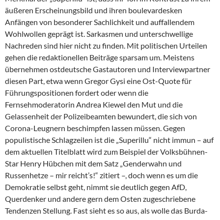
äußeren Erscheinungsbild und ihren boulevardesken
Anfängen von besonderer Sachlichkeit und auffallendem
Wohlwollen geprägt ist. Sarkasmen und unterschwellige
Nachreden sind hier nicht zu finden. Mit politischen Urteilen
gehen die redaktionellen Beiträge sparsam um. Meistens
übernehmen ostdeutsche Gastautoren und Interviewpartner
diesen Part, etwa wenn Gregor Gysi eine Ost-Quote für
Führungspositionen fordert oder wenn die
Fernsehmoderatorin An­drea Kiewel den Mut und die
Gelassenheit der Polizeibeamten bewundert, die sich von
Corona-Leugnern beschimpfen lassen müssen. Gegen
populistische Schlagzeilen ist die „Superillu“ nicht immun – auf
dem aktuellen Titelblatt wird zum Beispiel der Volksbühnen-
Star Henry Hübchen mit dem Satz „Genderwahn und
Russenhetze – mir reicht’s!“ zitiert –, doch wenn es um die
Demokratie selbst geht, nimmt sie deutlich gegen AfD,
Querdenker und andere gern dem Osten zugeschriebene
Tendenzen Stellung. Fast sieht es so aus, als wolle das Burda-