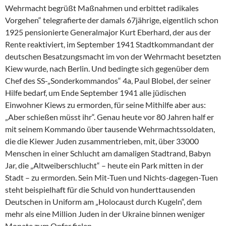
Wehrmacht begrüßt Maßnahmen und erbittet radikales
Vorgehen“ telegrafierte der damals 67jährige, eigentlich schon
1925 pensionierte Generalmajor Kurt Eberhard, der aus der
Rente reaktiviert, im September 1941 Stadtkommandant der
deutschen Besatzungsmacht im von der Wehrmacht besetzten
Kiew wurde, nach Berlin. Und bedingte sich gegenüber dem
Chef des SS-„Sonderkommandos“ 4a, Paul Blobel, der seiner
Hilfe bedarf, um Ende September 1941 alle jüdischen
Einwohner Kiews zu ermorden, für seine Mithilfe aber aus:
„Aber schießen müsst ihr“. Genau heute vor 80 Jahren half er
mit seinem Kommando über tausende Wehrmachtssoldaten,
die die Kiewer Juden zusammentrieben, mit, über 33000
Menschen in einer Schlucht am damaligen Stadtrand, Babyn
Jar, die „Altweiberschlucht“ – heute ein Park mitten in der
Stadt – zu ermorden. Sein Mit-Tuen und Nichts-dagegen-Tuen
steht beispielhaft für die Schuld von hunderttausenden
Deutschen in Uniform am „Holocaust durch Kugeln“, dem
mehr als eine Million Juden in der Ukraine binnen weniger
Monate zum Opfer fielen.