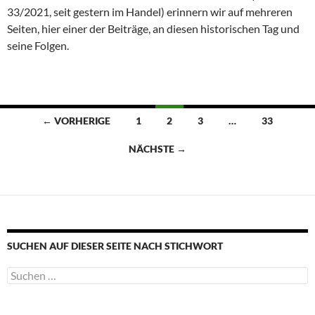
33/2021, seit gestern im Handel) erinnern wir auf mehreren
Seiten, hier einer der Beiträge, an diesen historischen Tag und
seine Folgen.
Beitragsnavigation
← VORHERIGE
1
2
3
…
33
NÄCHSTE →
SUCHEN AUF DIESER SEITE NACH STICHWORT
Suche
nach: