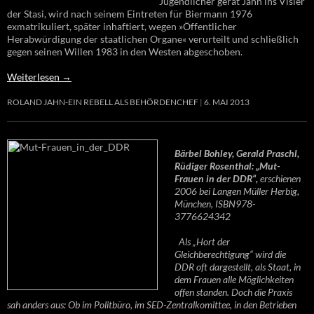
Jugendlicher gerät Jahn ins Visier
der Stasi, wird nach seinem Eintreten für Biermann 1976
exmatrikuliert, später inhaftiert, wegen »Öffentlicher
Herabwürdigung der staatlichen Organe« verurteilt und schließlich
gegen seinen Willen 1983 in den Westen abgeschoben.
Weiterlesen
→
ROLAND JAHN-EIN REBELL ALS BEHÖRDENCHEF
6. MAI 2013
Bärbel Bohley, Gerald Praschl,
Rüdiger Rosenthal: „Mut-
Frauen in der DDR“,
erschienen
2006 bei Langen Müller Herbig,
München, ISBN978-
3776624342
Als „Hort der
Gleichberechtigung“ wird die
DDR oft dargestellt, als Staat, in
dem Frauen alle Möglichkeiten
offen standen. Doch die Praxis
sah anders aus: Ob im Politbüro, im SED-Zentralkomittee, in den Betrieben