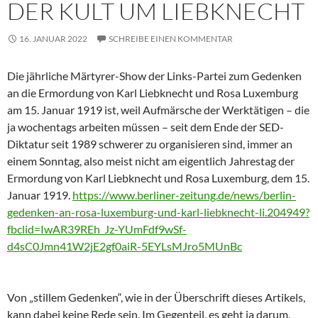
DER KULT UM LIEBKNECHT
16. JANUAR 2022
SCHREIBE EINEN KOMMENTAR
Die jährliche Märtyrer-Show der Links-Partei zum Gedenken
an die Ermordung von Karl Liebknecht und Rosa Luxemburg
am 15. Januar 1919 ist, weil Aufmärsche der Werktätigen – die
ja wochentags arbeiten müssen – seit dem Ende der SED-
Diktatur seit 1989 schwerer zu organisieren sind, immer an
einem Sonntag, also meist nicht am eigentlich Jahrestag der
Ermordung von Karl Liebknecht und Rosa Luxemburg, dem 15.
Januar 1919.
https://www.berliner-zeitung.de/news/berlin-
gedenken-an-rosa-luxemburg-und-karl-liebknecht-li.204949?
fbclid=IwAR39REh_Jz-YUmFdf9wSf-
d4sC0Jmn41W2jE2gf0aiR-5EYLsMJro5MUnBc
Von „stillem Gedenken“, wie in der Überschrift dieses Artikels,
kann dabei keine Rede sein. Im Gegenteil, es geht ja darum,