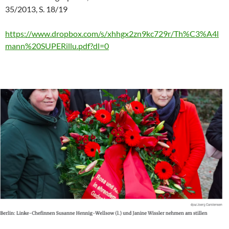
35/2013, S. 18/19
https://www.dropbox.com/s/xhhgx2zn9kc729r/Th%C3%A4l
mann%20SUPERillu.pdf?dl=0