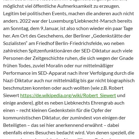
möglichst viel öffentliche Aufmerksamkeit zu erzeugen.
Legitim bei politischen Events, machen die anderen auch nicht
anders. 2022 war der Luxemburg/Liebknecht-Marsch bereits
am Sonntag, dem 9.Januar, ist also schon wieder ein paar Tage
her. Am Ort des Geschehens, der Berliner „Gedenkstätte der
Sozialisten“ am Friedhof Berlin-Friedrichsfelde, wo neben
zahlreichen Spitzenfunktionären der SED-Diktatur auch viele
Personen der Zeitgeschichte ruhen, die sich wegen der Gnade
frühen Todes, zuviel Moralin oder nur mittelmäßiger
Performance im SED-Apparat nach ihrer Verfolgung durch die
Nazi-Diktatur auch nur mittelmäßig bis gar nicht biographisch
beschmutzen konnten oder auch wollten (wie z.B. Robert
Siewert
https://de.wikipedia.org/wiki/Robert_Siewert
und
einige andere), gibt es neben Liebknechts Ehrengrab auch
einen – recht kleinen Gedenkstein für die Opfer der
kommunistischen Diktatur, der zumindest von einigen der
Beteiligten – das sei hier anerkennend erwähnt – dabei
ebenfalls eines Besuches bedacht wird. Von denen speziell, die