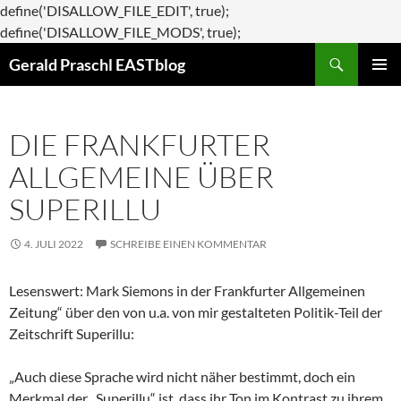
define('DISALLOW_FILE_EDIT', true);
Zum
define('DISALLOW_FILE_MODS', true);
Suchen
Inhalt
Gerald Praschl EASTblog
springen
PRIMÄR
MENÜ
DIE FRANKFURTER
ALLGEMEINE ÜBER
SUPERILLU
4. JULI 2022
SCHREIBE EINEN KOMMENTAR
Lesenswert: Mark Siemons in der Frankfurter Allgemeinen
Zeitung“ über den von u.a. von mir gestalteten Politik-Teil der
Zeitschrift Superillu:
„Auch diese Sprache wird nicht näher bestimmt, doch ein
Merkmal der „Superillu“ ist, dass ihr Ton im Kontrast zu ihrem